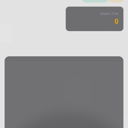
סה"כ הופעות
0