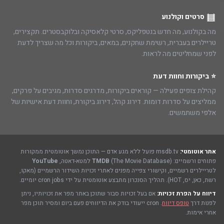
סרטים וקולנוע
מה בקולנוע, מה חדש בנטפליקס, סרטי קלאסיקה ובלוקבסטרים. תקצירים,
טריילרים בעברית, רשימת שחקנים, במאים, ביקורות וכל מה שצריך לדעת
לפני שמחליטים מה לראות.
⭐ ביקורות וחוות דעת
קהילת צופים פעילה — קוראים ביקורות, מדרגים סדרות, מגיבים על פרקים,
ממליצים על סדרות דומות. דירוג קהל, דירוג ביקורת, וחוות דעת אישיות של
אלפי משתמשים.
אתר אוטומטי:
msdb.tv פועל ללא מגע אדם — התוכן נמשך אוטומטית ממקורות
פתוחים ורשמיים:
(The Movie Database) למטא-דאטה,
TMDB
YouTube
לטריילרים רשמיים, וקישורי צפייה מפנים לאתרי זכויות השידור הרשמיים (מאקו,
רשת, כאן, יס, HOT). תהליך הסנכרון מתבצע אוטומטית על ידי cron jobs יומיים.
דיווח על הפרת זכויות:
אם בעל זכויות סבור שתוכן באתר מפר את זכויותיו, ניתן
לפנות דרך
טופס דיווח
. cron ייעודי בודק את הדיווחים פעם ביום ומסיר תוכן מפר
אחרי אימות.