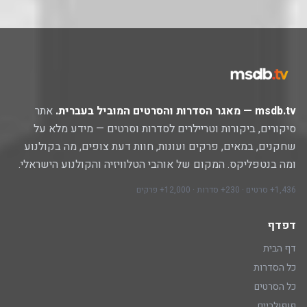
msdb.tv — מאגר הסדרות והסרטים המוביל בעברית.
אתר
סיקורים, ביקורות וטריילרים לסדרות וסרטים — מידע מלא על
שחקנים, במאים, פרקים ועונות, חוות דעת צופים, מה בקולנוע
ומה בנטפליקס. המקום של אוהבי הטלוויזיה והקולנוע הישראלי.
1,436+ סרטים · 230+ סדרות · 12,000+ פרקים
דפדף
דף הבית
כל הסדרות
כל הסרטים
פופולריים