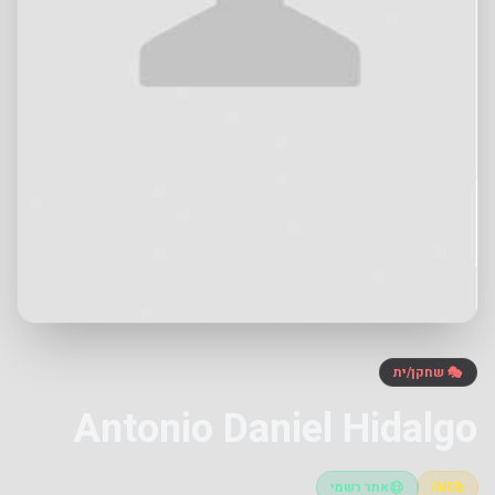
🎭 שחקן/ית
Antonio Daniel Hidalgo
IMDb
אתר רשמי