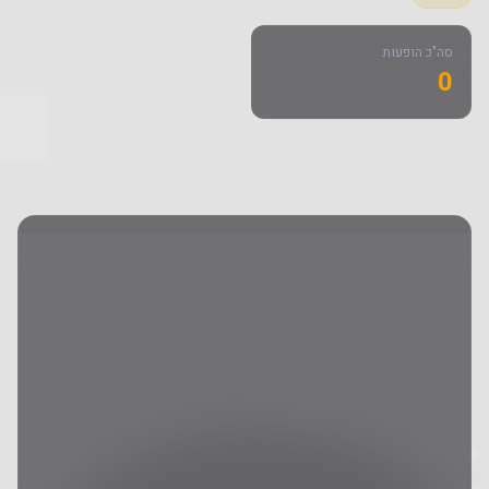
סה"כ הופעות
0