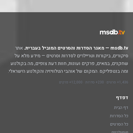
msdb.tv — מאגר הסדרות והסרטים המוביל בעברית.
אתר
סיקורים, ביקורות וטריילרים לסדרות וסרטים — מידע מלא על
שחקנים, במאים, פרקים ועונות, חוות דעת צופים, מה בקולנוע
ומה בנטפליקס. המקום של אוהבי הטלוויזיה והקולנוע הישראלי.
1,436+ סרטים · 230+ סדרות · 12,000+ פרקים
דפדף
דף הבית
כל הסדרות
כל הסרטים
פופולריים