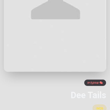
🎭 שחקן/ית
Dee Tails
IMDb