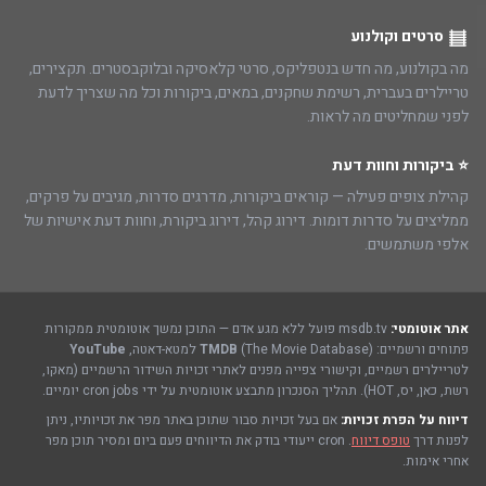
סרטים וקולנוע
מה בקולנוע, מה חדש בנטפליקס, סרטי קלאסיקה ובלוקבסטרים. תקצירים,
טריילרים בעברית, רשימת שחקנים, במאים, ביקורות וכל מה שצריך לדעת
לפני שמחליטים מה לראות.
⭐ ביקורות וחוות דעת
קהילת צופים פעילה — קוראים ביקורות, מדרגים סדרות, מגיבים על פרקים,
ממליצים על סדרות דומות. דירוג קהל, דירוג ביקורת, וחוות דעת אישיות של
אלפי משתמשים.
אתר אוטומטי:
msdb.tv פועל ללא מגע אדם — התוכן נמשך אוטומטית ממקורות
פתוחים ורשמיים:
(The Movie Database) למטא-דאטה,
TMDB
YouTube
לטריילרים רשמיים, וקישורי צפייה מפנים לאתרי זכויות השידור הרשמיים (מאקו,
רשת, כאן, יס, HOT). תהליך הסנכרון מתבצע אוטומטית על ידי cron jobs יומיים.
דיווח על הפרת זכויות:
אם בעל זכויות סבור שתוכן באתר מפר את זכויותיו, ניתן
לפנות דרך
טופס דיווח
. cron ייעודי בודק את הדיווחים פעם ביום ומסיר תוכן מפר
אחרי אימות.