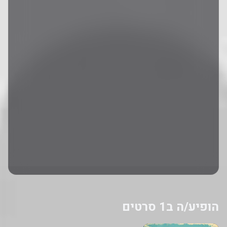
הופיע/ה ב1 סרטים