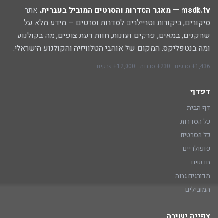
msdb.tv — מאגר הסדרות והסרטים המוביל בעברית.
אתר
סיקורים, ביקורות וטריילרים לסדרות וסרטים — מידע מלא על
שחקנים, במאים, פרקים ועונות, חוות דעת צופים, מה בקולנוע
ומה בנטפליקס. המקום של אוהבי הטלוויזיה והקולנוע הישראלי.
1,436+ סרטים · 230+ סדרות · 12,000+ פרקים
דפדף
דף הבית
כל הסדרות
כל הסרטים
פופולריים
חדשים
מדורגים גבוה
המובילים
צפייה ישירה