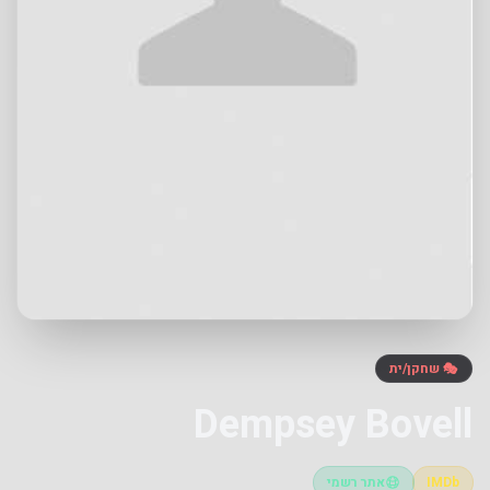
🎭 שחקן/ית
Dempsey Bovell
IMDb
אתר רשמי