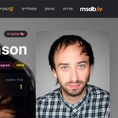
סדרות
סרטים
פופולריים
המוביל
🎭 שחקן/ית
nson
tagram
IMDb
סה"כ הופעות
1