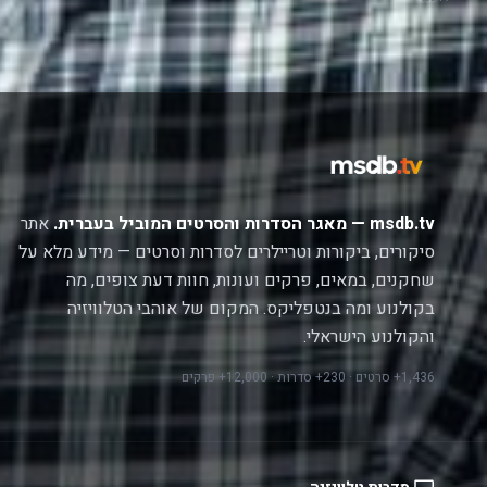
msdb.tv — מאגר הסדרות והסרטים המוביל בעברית.
אתר
סיקורים, ביקורות וטריילרים לסדרות וסרטים — מידע מלא על
שחקנים, במאים, פרקים ועונות, חוות דעת צופים, מה
בקולנוע ומה בנטפליקס. המקום של אוהבי הטלוויזיה
והקולנוע הישראלי.
1,436+ סרטים · 230+ סדרות · 12,000+ פרקים