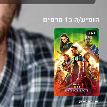
הופיע/ה ב1 סרטים
⭐ 7.6
תור: ראגנארוק
2017