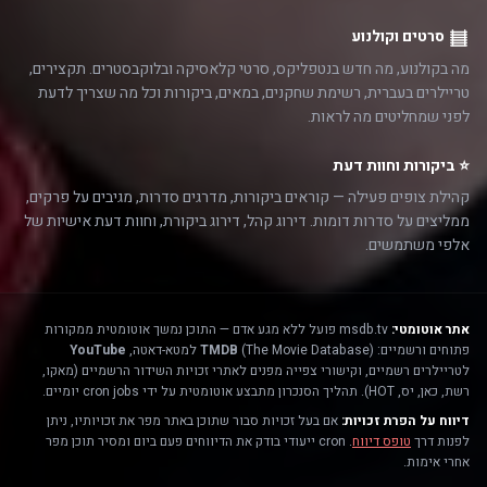
סרטים וקולנוע
מה בקולנוע, מה חדש בנטפליקס, סרטי קלאסיקה ובלוקבסטרים. תקצירים,
טריילרים בעברית, רשימת שחקנים, במאים, ביקורות וכל מה שצריך לדעת
לפני שמחליטים מה לראות.
⭐ ביקורות וחוות דעת
קהילת צופים פעילה — קוראים ביקורות, מדרגים סדרות, מגיבים על פרקים,
ממליצים על סדרות דומות. דירוג קהל, דירוג ביקורת, וחוות דעת אישיות של
אלפי משתמשים.
אתר אוטומטי:
msdb.tv פועל ללא מגע אדם — התוכן נמשך אוטומטית ממקורות
פתוחים ורשמיים:
(The Movie Database) למטא-דאטה,
TMDB
YouTube
לטריילרים רשמיים, וקישורי צפייה מפנים לאתרי זכויות השידור הרשמיים (מאקו,
רשת, כאן, יס, HOT). תהליך הסנכרון מתבצע אוטומטית על ידי cron jobs יומיים.
דיווח על הפרת זכויות:
אם בעל זכויות סבור שתוכן באתר מפר את זכויותיו, ניתן
לפנות דרך
טופס דיווח
. cron ייעודי בודק את הדיווחים פעם ביום ומסיר תוכן מפר
אחרי אימות.