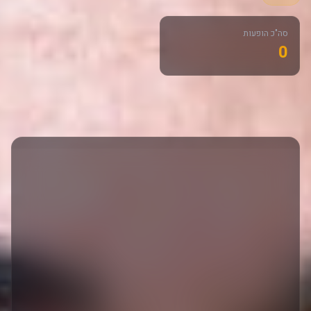
סה"כ הופעות
0