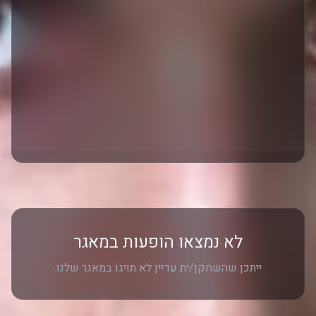
לא נמצאו הופעות במאגר
ייתכן שהשחקן/ית עדיין לא תויגו במאגר שלנו.