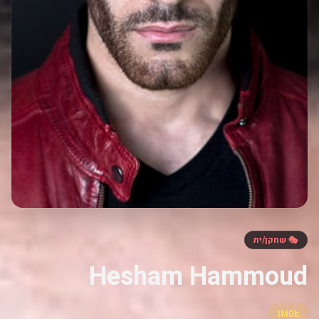
🎭 שחקן/ית
Hesham Hammoud
IMDb