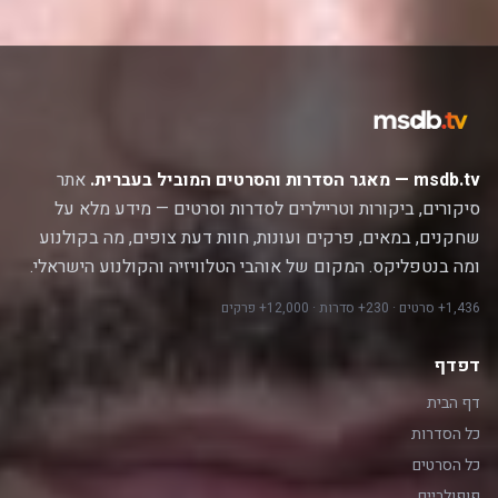
msdb.tv — מאגר הסדרות והסרטים המוביל בעברית.
אתר
סיקורים, ביקורות וטריילרים לסדרות וסרטים — מידע מלא על
שחקנים, במאים, פרקים ועונות, חוות דעת צופים, מה בקולנוע
ומה בנטפליקס. המקום של אוהבי הטלוויזיה והקולנוע הישראלי.
1,436+ סרטים · 230+ סדרות · 12,000+ פרקים
דפדף
דף הבית
כל הסדרות
כל הסרטים
פופולריים