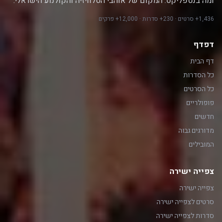
ומה בנטפליקס. המקום של אוהבי הטלוויזיה והקולנוע הישראלי.
1,436+ סרטים · 230+ סדרות · 12,000+ פרקים
דפדף
דף הבית
כל הסדרות
כל הסרטים
פופולריים
חדשים
מדורגים גבוה
המובילים
צפייה ישירה
צפייה ישירה
סרטים לצפייה ישירה
סדרות לצפייה ישירה