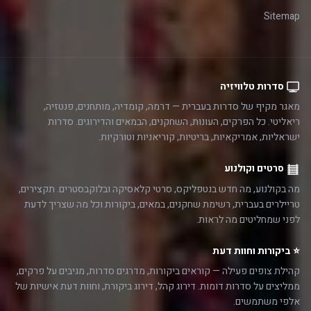
Sitemap
סדרות טלוויזיה
מאגר מקיף של סדרות בעברית — דרמה, קומדיה, מותחנים, פנטזיה,
ריאליטי. כל הפרקים, העונות, השחקנים, הבמאים והדירוגים. סדרות
ישראליות, אמריקאיות, בריטיות, קוריאניות וטורקיות.
סרטים וקולנוע
מה בקולנוע, מה חדש בנטפליקס, סרטי קלאסיקה ובלוקבסטרים. תקצירים,
טריילרים בעברית, רשימת שחקנים, במאים, ביקורות וכל מה שצריך לדעת
לפני שמחליטים מה לראות.
⭐ ביקורות וחוות דעת
קהילת צופים פעילה — קוראים ביקורות, מדרגים סדרות, מגיבים על פרקים,
ממליצים על סדרות דומות. דירוג קהל, דירוג ביקורת, וחוות דעת אישיות של
אלפי משתמשים.