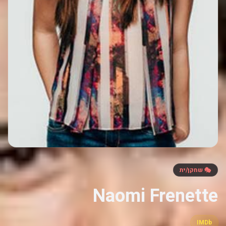
🎭 שחקן/ית
Naomi Frenette
IMDb