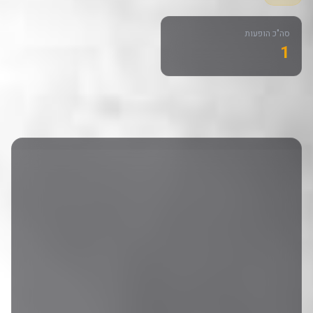
סה"כ הופעות
1