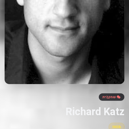
🎭 שחקן/ית
Richard Katz
IMDb