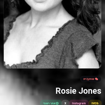
🎭 שחקן/ית
Rosie Jones
IMDb
Instagram
X
אתר רשמי