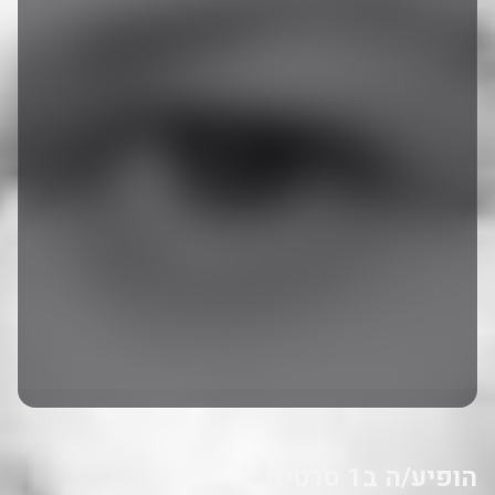
הופיע/ה ב1 סרטים