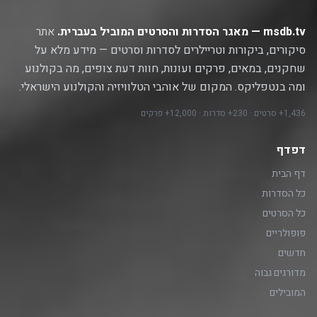
msdb.tv — מאגר הסדרות והסרטים המוביל בעברית.
אתר
סיקורים, ביקורות וטריילרים לסדרות וסרטים — מידע מלא על
שחקנים, במאים, פרקים ועונות, חוות דעת צופים, מה בקולנוע
ומה בנטפליקס. המקום של אוהבי הטלוויזיה והקולנוע הישראלי.
1,436+ סרטים · 230+ סדרות · 12,000+ פרקים
דפדף
דף הבית
כל הסדרות
כל הסרטים
פופולריים
חדשים
מדורגים גבוה
המובילים