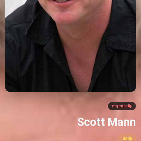
🎭 שחקן/ית
Scott Mann
IMDb