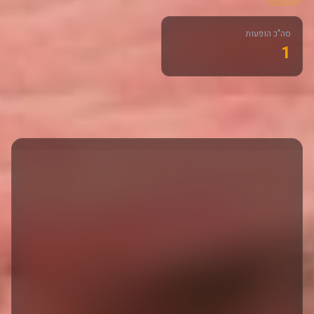
סה"כ הופעות
1