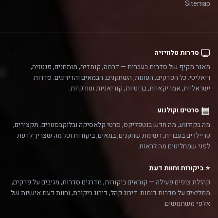
Sitemap
סדרות טלוויזיה
מאגר מקיף של סדרות בעברית — דרמה, קומדיה, מותחנים, פנטזיה,
ריאליטי. כל הפרקים, העונות, השחקנים, הבמאים והדירוגים. סדרות
ישראליות, אמריקאיות, בריטיות, קוריאניות וטורקיות.
סרטים וקולנוע
מה בקולנוע, מה חדש בנטפליקס, סרטי קלאסיקה ובלוקבסטרים. תקצירים,
טריילרים בעברית, רשימת שחקנים, במאים, ביקורות וכל מה שצריך לדעת
לפני שמחליטים מה לראות.
⭐ ביקורות וחוות דעת
קהילת צופים פעילה — קוראים ביקורות, מדרגים סדרות, מגיבים על פרקים,
ממליצים על סדרות דומות. דירוג קהל, דירוג ביקורת, וחוות דעת אישיות של
אלפי משתמשים.