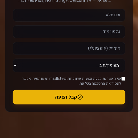
בישראל — Yes Plus, HOT, Sting+, Cellcom TV ועוד.
אני מאשר/ת קבלת הצעות שיווקיות מ-msdb.tv ומשותפיה. אפשר
להסיר את ההסכמה בכל עת.
קבל הצעה