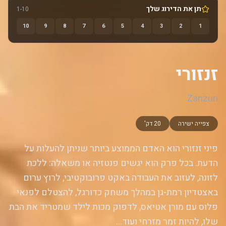
תן את הדירוג שלך
1-10
10
9
8
7
6
5
4
3
2
1
זנזורי
Zanzuri
צפייה ישירה
20 דק'
פיני זנזורי הוא האדם הממוצע ביותר שניתן להעלות על
הדעת. בכל פרק הוא יגשים פנטזיה או משאלה: ללכת
לזונה, לעזוב את העבודה באקט פרובוקטיבי, לרוץ ערום
באצטדיון רמת-גן במהלך משחק כדורגל, להצטלם לפנאי
פלוס עם מורן אטיאס, לדפוק מכות לילד שמטריד את הבת
שלו, להיות זמר מזרחי ועוד...