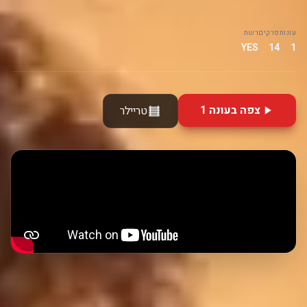
עונות
פרקים
רשת
YES
14
1
צפה בעונה 1
טריילר