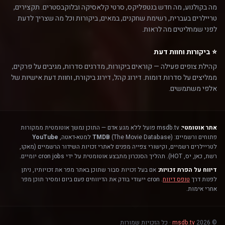
מה בקולנוע, מה חדש בנטפליקס, סרטי קלאסיקה ובלוקבסטרים. תקצירים,
טריילרים בעברית, רשימת שחקנים, במאים, ביקורות וכל מה שצריך לדעת
לפני שמחליטים מה לראות.
⭐ ביקורות וחוות דעת
קהילת צופים פעילה — קוראים ביקורות, מדרגים סדרות, מגיבים על פרקים,
ממליצים על סדרות דומות. דירוג קהל, דירוג ביקורת, וחוות דעת אישיות של
אלפי משתמשים.
אתר אוטומטי:
msdb.tv פועל ללא מגע אדם — התוכן נמשך אוטומטית ממקורות
פתוחים ורשמיים:
(The Movie Database) למטא-דאטה,
TMDB
YouTube
לטריילרים רשמיים, וקישורי צפייה מפנים לאתרי זכויות השידור הרשמיים (מאקו,
רשת, כאן, יס, HOT). תהליך הסנכרון מתבצע אוטומטית על ידי cron jobs יומיים.
דיווח על הפרת זכויות:
אם בעל זכויות סבור שתוכן באתר מפר את זכויותיו, ניתן
לפנות דרך
טופס דיווח
. cron ייעודי בודק את הדיווחים פעם ביום ומסיר תוכן מפר
אחרי אימות.
© 2026
msdb.tv
· כל הזכויות שמורות