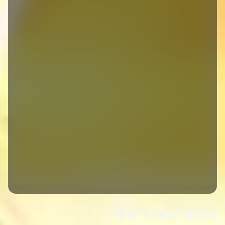
סדרות דומות ל-זנזורי