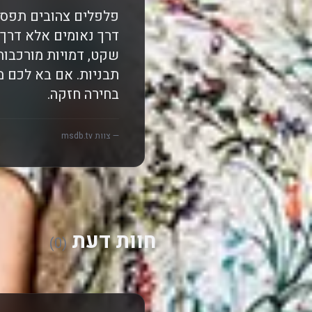
פלפלים צהובים תפסה 
דרך נאומים אלא דרך 
שקט, דמויות מורכבות
תבניות. אם בא לכם מ
בחירה חזקה.
— צוות msdb.tv
חוות דעת
(0)