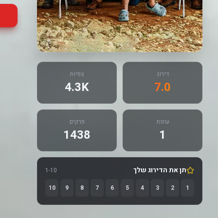
דירוג
צפיות
4.3K
7.0
עונות
פרקים
1438
1
תן את הדירוג שלך
1-10
10
9
8
7
6
5
4
3
2
1