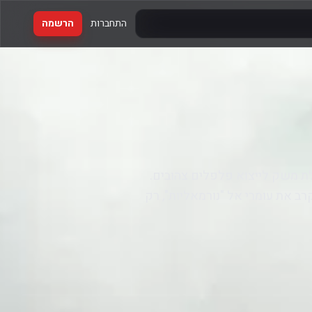
התחברות
הרשמה
 משק לייצוא פלפלים צהובים.
ב את עומרי אל "נורמאליות", רק