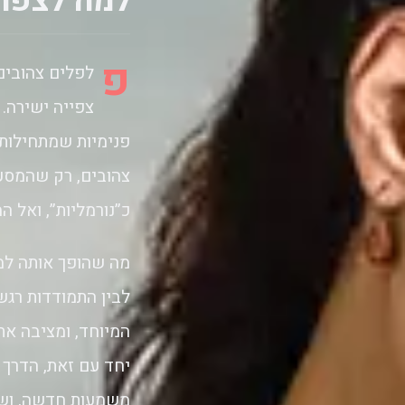
למה לצפות
פ
לפלים צהובים
צפייה ישירה.
פנימיות שמתחילות
צהובים, רק שהמסע
כ”נורמליות”, ואל ה
מה שהופך אותה למ
לבין התמודדות רג
המיוחד, ומציבה את
יחד עם זאת, הדרך
משמעות חדשה, ושכ