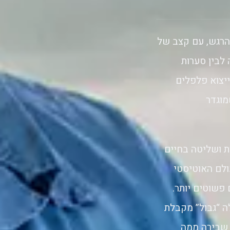
הרגש, עם קצב של
לבין סערות
יצוא פלפלים
מוגדר
ת ושליטה בחיים
לם האוטיסטי
 פשוטים יותר.
ה “גבול” מקבלת
 שבירה ממה