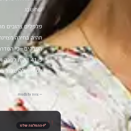
שחשבו.
פלפלים צהובים מת
תהיה בחירה מצוינת
הפרקים—כי הסדרה 
לסיפור להתגלגל ב
— צוות msdb.tv
"
ההמלצה שלנו