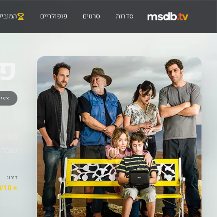
סדרות
סרטים
פופולריים
המוביל
פל
צפיי
סדרה 
המשפח
שבדרך
דירוג
⭐ 7.0/10