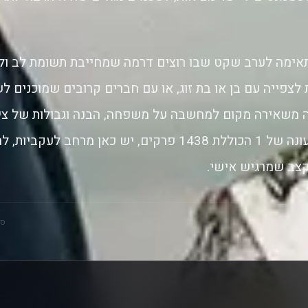
אימה לערב שקט שבו רוצים דרמה שמחייבת תשומת לב ולא 
 לצפייה עם בן או בת זוג, או עם חברים קרובים שמוכנים ל
משאירה מקום למחשבה על משפחה, הבנה וגבולות של ציפ
כ-41 דקות לפרק ועונה של 1 הכוללת 1438 פרקים, יש כאן מרח
קצב שמרגיש אישי.
סק