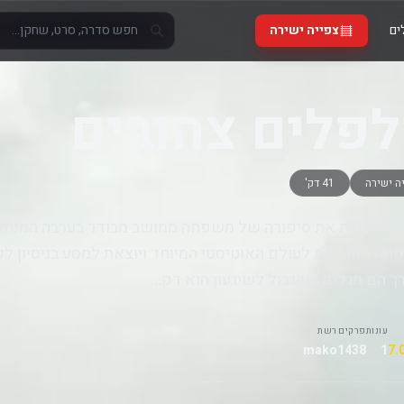
ים
צפייה ישירה
פלים צהובים
ה ישירה
41 דק'
המספרת את סיפורה של משפחה ממושב מבודד בערבה המנהלת
ה מתוודעת לעולם האוטיסטי המיוחד ויוצאת למסע בניסיון לקר
 הם מגלים שהגבול לשיגעון הוא דק...
עונות
פרקים
רשת
mako
1438
1