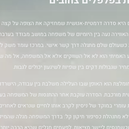
 בפלפלים צהובים
 היא סדרה דרמטית-אנושית שמחזיקה את הצופה על קצה 
 האווירה נעה בין היומיום של משפחה במושב מבודד בערבה 
 כשעולם שלם מתגלה דרך קשר אישי. במרכז עומד משק לי
 האמיתי הוא לא אל השווקים אלא אל המשפחה, אל מה ש
מחיר שגבולות דקים בין שפיות לשיגעון יכולים לגבות.
ומלצת הוא האופן שבו העלילה משלבת בין עבודה, הישרדו
שית מורכבת. הסדרה עוקבת אחר ההתנסות של המשפחה בעו
 עומרי במוקד של ניסיון לקרב אותו לחיים שנראים לאחרים
 לא מתנהלת כסיפור תיקון קל: בדרך המשפחה מגלה שהמיל
שמנסים ליישר מציאות, לפעמים מגלים שהיא הרבה יותר