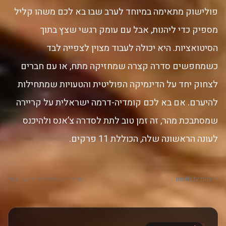
פולישוק מתאימה במיוחד לערב שבו בא לכם משהו קליל
מספיק כדי ליהנות, אבל עם עומק רגשי שצץ בתוך
הסיטואציות. היא יכולה לעבוד מצוין לצפייה לבד
כשמחפשים סדרה קצרה שמחזיקה מתח, או עם חברים
לצחוק יחד על הדינמיקה הפוליטית והטעויות שמתחילות
להיערם. אם בא לכם קומדיה-דרמה ישראלית על קריירה
שמסתבכת מהר, זה זמן טוב לתת לסדרה צ’אנס ולהיכנס
לעונה הראשונה שלה, הכוללת 11 פרקים.
— צוות msdb.tv
סקירה מבוססת על מידע רשמי