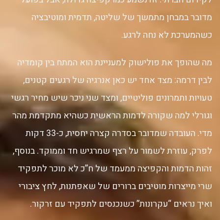
מדובר במבחן מתמשך של שליטה, תדמית ומוטיבציה
כשהמערכת לא נחה לרגע.
מה שהופך את פולישוק למעניינת הוא המתח בין קומדיה
לבין דרמה: מצד אחד יש כאן אנרגיה של רגעים קטנים,
טעויות ותמרונים פוליטיים, ומצד שני ניכר שיש מחיר רגשי
וגורלי למה שקורה לדמות הראשית כשהיא מתקדמת מהר
מדי. העובדה שמדובר בסדרה קצרה יחסית, כ-33 דקות
לפרק, עוזרת לשמור על רצף שמרגיש חד וממוקד. בנוסף,
זהות הדמות והקפיצה ממעמד של ח”כ לא מוכר לתפקיד
שרי מייצרות מוטיבים ברורים של שאפתנות, לחץ ציבורי
ואיך נראים “עקרונות” כשנכנסים לתפקיד עם זרקור.