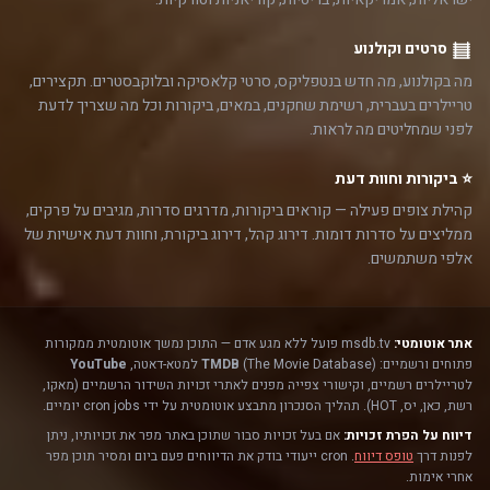
סרטים וקולנוע
מה בקולנוע, מה חדש בנטפליקס, סרטי קלאסיקה ובלוקבסטרים. תקצירים,
טריילרים בעברית, רשימת שחקנים, במאים, ביקורות וכל מה שצריך לדעת
לפני שמחליטים מה לראות.
⭐ ביקורות וחוות דעת
קהילת צופים פעילה — קוראים ביקורות, מדרגים סדרות, מגיבים על פרקים,
ממליצים על סדרות דומות. דירוג קהל, דירוג ביקורת, וחוות דעת אישיות של
אלפי משתמשים.
אתר אוטומטי:
msdb.tv פועל ללא מגע אדם — התוכן נמשך אוטומטית ממקורות
פתוחים ורשמיים:
(The Movie Database) למטא-דאטה,
TMDB
YouTube
לטריילרים רשמיים, וקישורי צפייה מפנים לאתרי זכויות השידור הרשמיים (מאקו,
רשת, כאן, יס, HOT). תהליך הסנכרון מתבצע אוטומטית על ידי cron jobs יומיים.
דיווח על הפרת זכויות:
אם בעל זכויות סבור שתוכן באתר מפר את זכויותיו, ניתן
לפנות דרך
טופס דיווח
. cron ייעודי בודק את הדיווחים פעם ביום ומסיר תוכן מפר
אחרי אימות.