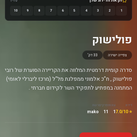
תן את הדירוג שלך
1-10
10
9
8
7
6
5
4
3
2
1
פולישוק
צפייה ישירה
33 דק'
סדרה קומית דרמטית המלווה את הקריירה הסוערת של רובי
פולישוק , ח"כ אלמוני ממפלגת מל"ל (מרכז ליברלי לאומי)
המתמנה במפתיע לתפקיד השר לקידום חברתי .
דירוג
עונות
פרקים
רשת
mako
11
1
⭐ 7.0/10