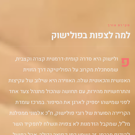
סקירת עורך
למה לצפות בפולישוק
פ
ולישוק היא סדרה קומית-דרמטית קצרה וקצבית,
שמסתכלת מקרוב על הפוליטיקה דרך הזווית
האנושית והכאוטית שלה. האווירה היא שילוב של עקיצות
והתרחשויות מהירות, עם תחושה שהכול מתנהל צעד אחד
לפני שמישהו יספיק לארגן את הסיפור. במרכז עומדת
הקריירה הסוערת של רובי פולישוק, ח”כ אלמוני ממפלגת
מל”ל, שמקבל הזדמנות לא צפויה ונשלח לתפקיד השר
לקידום חברתי. זה נשמע כמו קפיצה גדולה, אבל בפועל