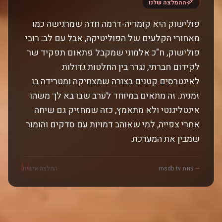
"
ההמלצה שלנו
פולישוק היא קומדיה-דרמה חדה שמרגישה כמו
מאחורי הקלעים של הפוליטיקה, אבל עם לב: רובי
פולישוק, ח"כ אלמוני שמקבל פתאום תפקיד שר
לקידום חברתי, נגרר בין החלטות גדולות
לאינטרסים קטנים בצורה שמצחיקה ומטרידה בו
זמנית. זה מתאים במיוחד לערב שבו בא לך משהו
אינטליגנטי ולא מתאמץ, כזה שמחזיק גם שיחה
אחרי צפייה, למי שאוהב דמויות עם סדקים והומור
שמבין את המערכת.
"
— צוות msdb.tv
המלצה אישית