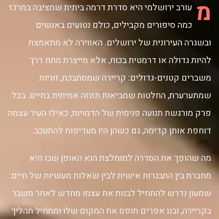
מ
עורב ירושלמי היא סדרת דרמה ביתית שמציבה במרכז
כמה סיפורים מקבילים, כולם נטועים באנשים
ובשגרה העירונית של ירושלים. האווירה לא מתאמצת
להיות גדולה או דרמטית בכוח, אלא מייצרת מתח דרך
משברים קטנים-גדולים: קריירה שמסתבכת, זוגיות
שמתערערת, החלטות שמביאות תזוזה אמיתית בחיים. בכל
פרק מורגשת תנועה פנימית של הדמויות, כאילו העיר עצמה
דוחפת אותן קדימה, גם כשהן היו מעדיפות להתעכב.
מה שהופך את הסדרה למומלצת הוא האופן שבו היא
מחברת בין התבגרות אישית לבין שאלות מעשיות של חיים:
שמעון נדרש להתחיל לבנות את עצמו מחדש לאחר משבר
בקריירה, ובנו אפרים תופס את המקום שלו ומתחיל תהליך