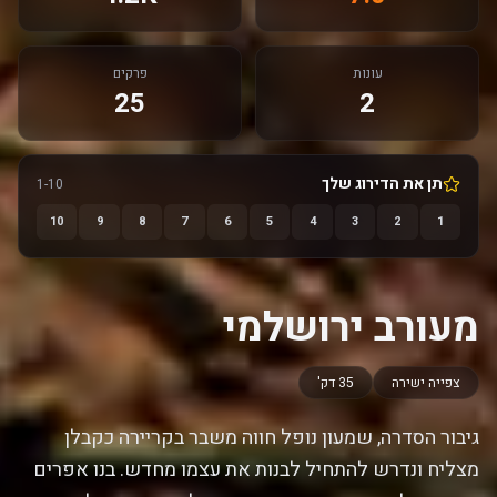
עונות
פרקים
25
2
תן את הדירוג שלך
1-10
10
9
8
7
6
5
4
3
2
1
מעורב ירושלמי
צפייה ישירה
35 דק'
גיבור הסדרה, שמעון נופל חווה משבר בקריירה כקבלן
מצליח ונדרש להתחיל לבנות את עצמו מחדש. בנו אפרים