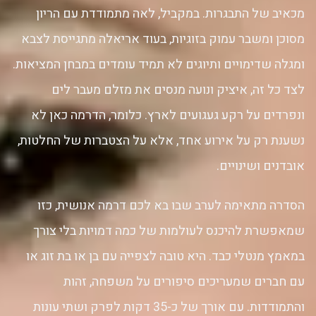
מכאיב של התבגרות. במקביל, לאה מתמודדת עם הריון
מסוכן ומשבר עמוק בזוגיות, בעוד אריאלה מתגייסת לצבא
ומגלה שדימויים ותיוגים לא תמיד עומדים במבחן המציאות.
לצד כל זה, איציק ונועה מנסים את מזלם מעבר לים
ונפרדים על רקע געגועים לארץ. כלומר, הדרמה כאן לא
נשענת רק על אירוע אחד, אלא על הצטברות של החלטות,
אובדנים ושינויים.
הסדרה מתאימה לערב שבו בא לכם דרמה אנושית, כזו
שמאפשרת להיכנס לעולמות של כמה דמויות בלי צורך
במאמץ מנטלי כבד. היא טובה לצפייה עם בן או בת זוג או
עם חברים שמעריכים סיפורים על משפחה, זהות
והתמודדות. עם אורך של כ-35 דקות לפרק ושתי עונות