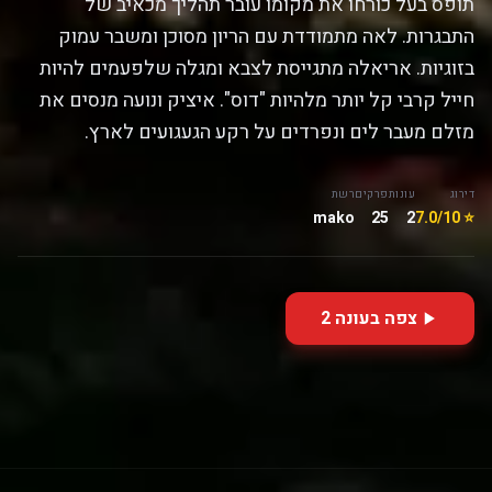
תופס בעל כורחו את מקומו עובר תהליך מכאיב של
התבגרות. לאה מתמודדת עם הריון מסוכן ומשבר עמוק
בזוגיות. אריאלה מתגייסת לצבא ומגלה שלפעמים להיות
חייל קרבי קל יותר מלהיות "דוס". איציק ונועה מנסים את
מזלם מעבר לים ונפרדים על רקע הגעגועים לארץ.
דירוג
עונות
פרקים
רשת
mako
25
2
⭐ 7.0/10
צפה בעונה 2