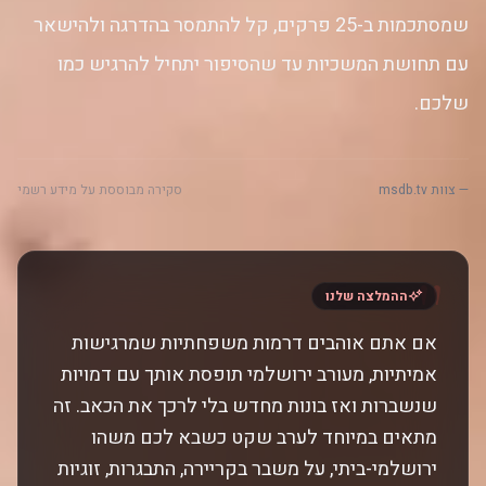
שמסתכמות ב-25 פרקים, קל להתמסר בהדרגה ולהישאר
עם תחושת המשכיות עד שהסיפור יתחיל להרגיש כמו
שלכם.
— צוות msdb.tv
סקירה מבוססת על מידע רשמי
"
ההמלצה שלנו
אם אתם אוהבים דרמות משפחתיות שמרגישות
אמיתיות, מעורב ירושלמי תופסת אותך עם דמויות
שנשברות ואז בונות מחדש בלי לרכך את הכאב. זה
מתאים במיוחד לערב שקט כשבא לכם משהו
ירושלמי-ביתי, על משבר בקריירה, התבגרות, זוגיות