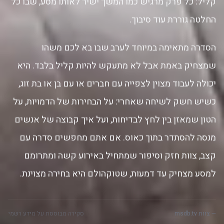
קליל: כל פרק מרגיש כמו המשך ישיר לאותו מסע, שבו כל
החלטה גוררת עוד סיבוך.
הסדרה מתאימה במיוחד לערב שבו בא לכם משהו
שמצחיק באמת אבל לא מתעקש להיות קליל בלבד. היא
יכולה לעבוד מצוין לצפייה עם חברים או עם בן או בת זוג,
כשיש חשק לשיחה שאחרי: על הבחירות של הדמויות, על
הטון שמאזן בין לחץ לבדיחות, ועל איך קבוצה של אנשים
מנסה להסתדר בתוך כאוס. אם אתם מחפשים סדרה עם
קצב, צוות חזק וסיפור שמתחיל באירוע קשה ומתרומם
למסע מצחיק עד דמעות, שטוקהולם היא בחירה מצוינת.
— צוות msdb.tv
סקירה מבוססת על מידע רשמי