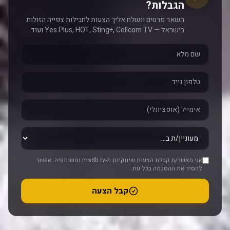
הגבלות?
השאר פרטים ונשלח אליך הצעות לחבילות צפייה הזולות
בישראל — Yes Plus, HOT, Sting+, Cellcom TV ועוד.
אני מאשר/ת קבלת הצעות שיווקיות מ-msdb.tv ומשותפיה. אפשר
להסיר את ההסכמה בכל עת.
קבל הצעה