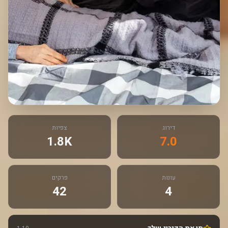
דירוג
צפיות
1.8K
7.0
עונות
פרקים
42
4