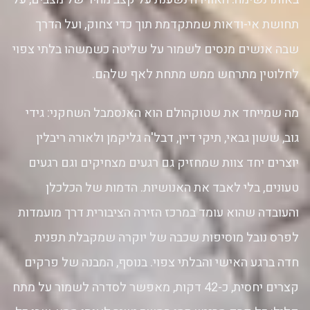
תחושת אי-ודאות שמתקדמת תוך כדי צחוק, ועל הדרך
שבה אנשים מנסים לשמור על שליטה כשמשהו בלתי צפוי
לחלוטין מתרחש ממש מתחת לאף שלהם.
מה שמייחד את שטוקהולם הוא האנסמבל השחקני: גידי
גוב, ששון גבאי, תיקי דיין, דבל'ה גליקמן ולאורה ריבלין
יוצרים יחד צוות שמחזיק גם רגעים מצחיקים וגם רגעים
טעונים, בלי לאבד את האנושיות. הדמות של הכלכלן
והעובדה שהוא עומד במרכז הזירה הציבורית דרך מועמדות
לפרס נובל מוסיפות שכבה של יוקרה שמקבלת תפנית
חדה ברגע האישי והבלתי צפוי. בנוסף, המבנה של פרקים
קצרים יחסית, כ-42 דקות, מאפשר לסדרה לשמור על מתח