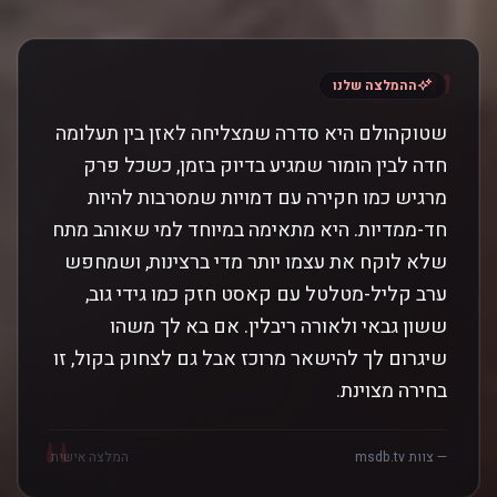
"
ההמלצה שלנו
שטוקהולם היא סדרה שמצליחה לאזן בין תעלומה
חדה לבין הומור שמגיע בדיוק בזמן, כשכל פרק
מרגיש כמו חקירה עם דמויות שמסרבות להיות
חד-ממדיות. היא מתאימה במיוחד למי שאוהב מתח
שלא לוקח את עצמו יותר מדי ברצינות, ושמחפש
ערב קליל-מטלטל עם קאסט חזק כמו גידי גוב,
ששון גבאי ולאורה ריבלין. אם בא לך משהו
שיגרום לך להישאר מרוכז אבל גם לצחוק בקול, זו
בחירה מצוינת.
"
— צוות msdb.tv
המלצה אישית