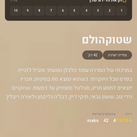
תן את הדירוג שלך
1-10
10
9
8
7
6
5
4
3
2
1
שטוקהולם
צפייה ישירה
42 דק'
במרכזה של הסדרה עומד כלכלן ומועמד מוביל לזכייה
בפרס נובל היוקרתי. כשהוא נמצא מת במיטתו, חבריו
יוצאים למסע חריג, מטלטל ומצחיק עד דמעות. שחקנים:
גידי גוב, ששון גבאי, תיקי דיין, דבל'ה גליקמן ולאורה ריבלין
דירוג
עונות
פרקים
רשת
mako
42
4
⭐ 7.0/10