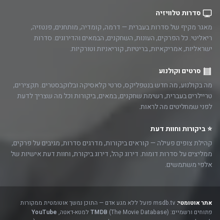
סדרות טלוויזיה
מאגר מקיף של סדרות בעברית — דרמה, קומדיה, מותחנים, פנטזיה,
ריאליטי. כל הפרקים, העונות, השחקנים, הבמאים והדירוגים. סדרות
ישראליות, אמריקאיות, בריטיות, קוריאניות וטורקיות.
סרטים וקולנוע
מה בקולנוע, מה חדש בנטפליקס, סרטי קלאסיקה ובלוקבסטרים. תקצירים,
טריילרים בעברית, רשימת שחקנים, במאים, ביקורות וכל מה שצריך לדעת
לפני שמחליטים מה לראות.
⭐ ביקורות וחוות דעת
קהילת צופים פעילה — קוראים ביקורות, מדרגים סדרות, מגיבים על פרקים,
ממליצים על סדרות דומות. דירוג קהל, דירוג ביקורת, וחוות דעת אישיות של
אלפי משתמשים.
אתר אוטומטי:
msdb.tv פועל ללא מגע אדם — התוכן נמשך אוטומטית ממקורות
פתוחים ורשמיים:
(The Movie Database) למטא-דאטה,
TMDB
YouTube