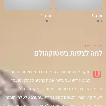
עונה 3
עונה 4
2006
2004
סקירת עורך
למה לצפות בשטוקהולם
ש
טוקהולם היא סדרה קומית-דרמטית שמתרחשת
סביב אירוע שמערער את הקרקע: כלכלן ומועמד
מוביל לפרס נובל נמצא מת במיטתו, ובמקום ליפול
לשתיקה, חבריו יוצאים למסע חריג שמערב טלטלה והומור
באותו נשימה. האווירה נשענת על קצב מהיר של מצבים, על