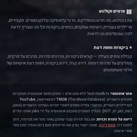
סרטים וקולנוע
מה בקולנוע, מה חדש בנטפליקס, סרטי קלאסיקה ובלוקבסטרים. תקצירים,
טריילרים בעברית, רשימת שחקנים, במאים, ביקורות וכל מה שצריך לדעת
לפני שמחליטים מה לראות.
⭐ ביקורות וחוות דעת
קהילת צופים פעילה — קוראים ביקורות, מדרגים סדרות, מגיבים על פרקים,
ממליצים על סדרות דומות. דירוג קהל, דירוג ביקורת, וחוות דעת אישיות של
אלפי משתמשים.
אתר אוטומטי:
msdb.tv פועל ללא מגע אדם — התוכן נמשך אוטומטית ממקורות
פתוחים ורשמיים:
(The Movie Database) למטא-דאטה,
TMDB
YouTube
לטריילרים רשמיים, וקישורי צפייה מפנים לאתרי זכויות השידור הרשמיים (מאקו,
רשת, כאן, יס, HOT). תהליך הסנכרון מתבצע אוטומטית על ידי cron jobs יומיים.
דיווח על הפרת זכויות:
אם בעל זכויות סבור שתוכן באתר מפר את זכויותיו, ניתן
לפנות דרך
טופס דיווח
. cron ייעודי בודק את הדיווחים פעם ביום ומסיר תוכן מפר
אחרי אימות.