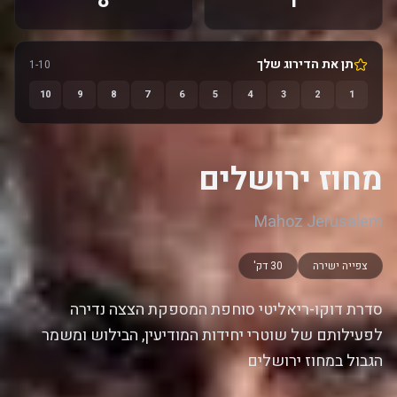
8
1
תן את הדירוג שלך
1-10
10
9
8
7
6
5
4
3
2
1
מחוז ירושלים
Mahoz Jerusalem
צפייה ישירה
30 דק'
סדרת דוקו-ריאליטי סוחפת המספקת הצצה נדירה
לפעילותם של שוטרי יחידות המודיעין, הבילוש ומשמר
הגבול במחוז ירושלים