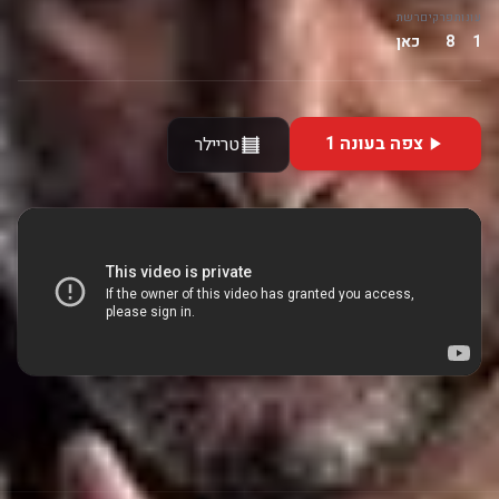
עונות
פרקים
רשת
1
8
כאן
צפה בעונה 1
טריילר