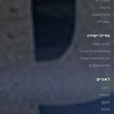
פופולריים
חדשים
מדורגים גבוה
המובילים
צפייה ישירה
צפייה ישירה
סרטים לצפייה ישירה
סדרות לצפייה ישירה
חיפוש מתקדם
ז'אנרים
דרמה
קומדיה
אקשן
מותחן