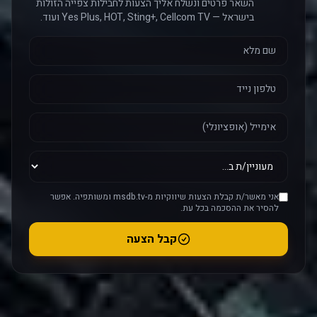
השאר פרטים ונשלח אליך הצעות לחבילות צפייה הזולות
בישראל — Yes Plus, HOT, Sting+, Cellcom TV ועוד.
אני מאשר/ת קבלת הצעות שיווקיות מ-msdb.tv ומשותפיה. אפשר
להסיר את ההסכמה בכל עת.
קבל הצעה