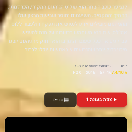
לוציפר כוכב השחר הוא שליט הגיהנום המקורי, הכריזמתי,
החתיך והמקסים. השיעמום וחוסר שביעות הרצון שלו
מהגיהנום מובילים אותו לנטוש את תפקידו ולעבור ללוס
אנג'לס, שם הוא משתמש בכשרונו על מנת להעניש
עבריינים אך ככל שעובר הזמן בו הוא רחוק מהגיהנום ישנו
סיכוי גדול יותר שהגרועים שבאנושות יוכלו לברוח.
דירוג
עונות
פרקים
משדרת מ-
רשת
FOX
2016
67
16
⭐ 7.4/10
צפה בעונה 1
טריילר