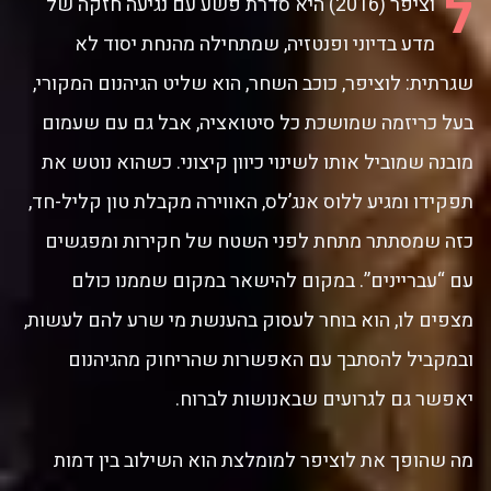
ל
וציפר (2016) היא סדרת פשע עם נגיעה חזקה של
מדע בדיוני ופנטזיה, שמתחילה מהנחת יסוד לא
שגרתית: לוציפר, כוכב השחר, הוא שליט הגיהנום המקורי,
בעל כריזמה שמושכת כל סיטואציה, אבל גם עם שעמום
מובנה שמוביל אותו לשינוי כיוון קיצוני. כשהוא נוטש את
תפקידו ומגיע ללוס אנג’לס, האווירה מקבלת טון קליל-חד,
כזה שמסתתר מתחת לפני השטח של חקירות ומפגשים
עם “עבריינים”. במקום להישאר במקום שממנו כולם
מצפים לו, הוא בוחר לעסוק בהענשת מי שרע להם לעשות,
ובמקביל להסתבך עם האפשרות שהריחוק מהגיהנום
יאפשר גם לגרועים שבאנושות לברוח.
מה שהופך את לוציפר למומלצת הוא השילוב בין דמות