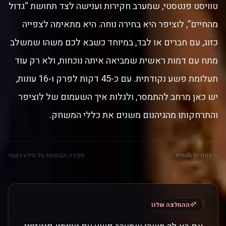
טוויסט פנטסטי, שמערב חקירות וענישה לצד תחושת “גדול
מהחיים”, לוציפר היא בחירה נוחה. היא מתאימה לצפייה
כזוג, עם חברים או לבד, במיוחד כשבא לכם משהו שמשלב
מתח עם דמות ראשית שמביאה איתה נוכחות, ולא רק עוד
תעלומת פשע נקודתית. עם כ-45 דקות לפרק ו-16 עונות,
יש כאן מרחב להתמסר, ולגלות איך השעמום של לוציפר
והתרחקותו מהגיהנום משנים את כללי המשחק.
— צוות msdb.tv
סקירה מבוססת על מידע רשמי
"
ההמלצה שלנו