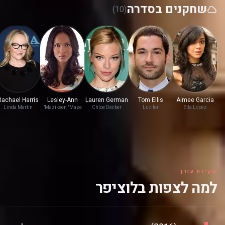
שחקנים בסדרה
(10)
Rachael Harris
Lesley-Ann
Lauren German
Tom Ellis
Aimee Garcia
Brandt
Linda Martin
Mazikeen "Maze"
Chloe Decker
Lucifer
Ella Lopez
Morningstar
סקירת עורך
למה לצפות בלוציפר