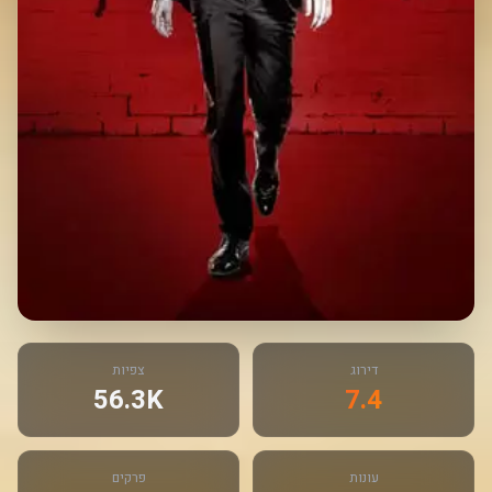
דירוג
צפיות
56.3K
7.4
עונות
פרקים