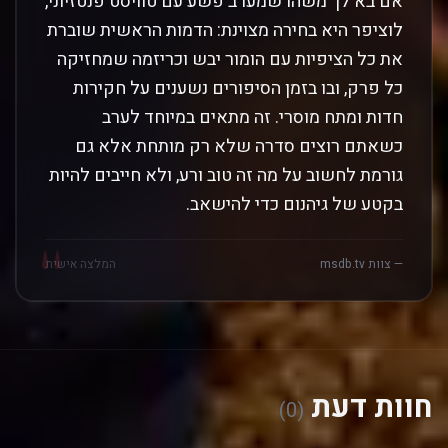
אם בא לך משהו שמערב פשע עם טוויסט פנטזיוני,
לוציפר היא בחירה מצוינת: הדמות הראשית שוברת
את כל הציפיות עם הומור יבש וכריזמה שמחזיקה
כל פרק, ובו בזמן הסיפורים נשענים על חקירות
חדות ומתח מוסרי. זה מתאים במיוחד לערב
כשאתם רוצים סדרה שלא רק מותחת אלא גם
גורמת לחשוב על מה זה טוב ורע, ולא חייבים להיות
בקטע של גיהנום כדי להישאב.
"
— צוות msdb.tv
המלצה אישית
חוות דעת
(0)