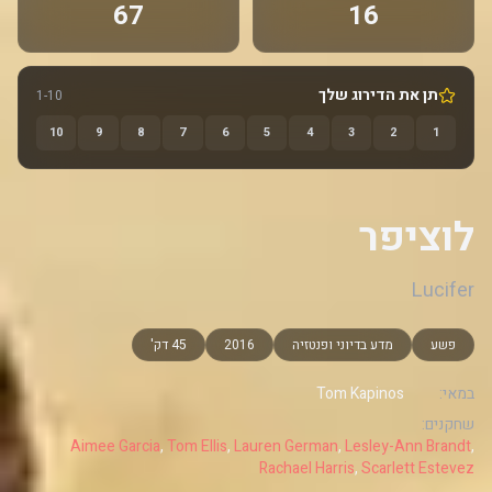
67
16
תן את הדירוג שלך
1-10
10
9
8
7
6
5
4
3
2
1
לוציפר
Lucifer
פשע
מדע בדיוני ופנטזיה
2016
45 דק'
במאי:
Tom Kapinos
שחקנים:
Aimee Garcia
,
Tom Ellis
,
Lauren German
,
Lesley-Ann Brandt
,
Rachael Harris
,
Scarlett Estevez