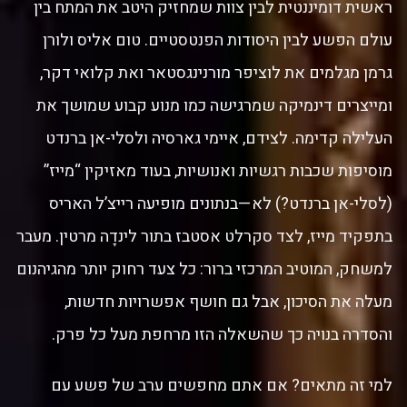
ראשית דומיננטית לבין צוות שמחזיק היטב את המתח בין
עולם הפשע לבין היסודות הפנטסטיים. טום אליס ולורן
גרמן מגלמים את לוציפר מורנינגסטאר ואת קלואי דקר,
ומייצרים דינמיקה שמרגישה כמו מנוע קבוע שמושך את
העלילה קדימה. לצידם, איימי גארסיה ולסלי-אן ברנדט
מוסיפות שכבות רגשיות ואנושיות, בעוד מאזיקין “מייז”
(לסלי-אן ברנדט?) לא—בנתונים מופיעה רייצ’ל האריס
בתפקיד מייז, לצד סקרלט אסטבז בתור לינדָה מרטין. מעבר
למשחק, המוטיב המרכזי ברור: כל צעד רחוק יותר מהגיהנום
מעלה את הסיכון, אבל גם חושף אפשרויות חדשות,
והסדרה בנויה כך שהשאלה הזו מרחפת מעל כל פרק.
למי זה מתאים? אם אתם מחפשים ערב של פשע עם