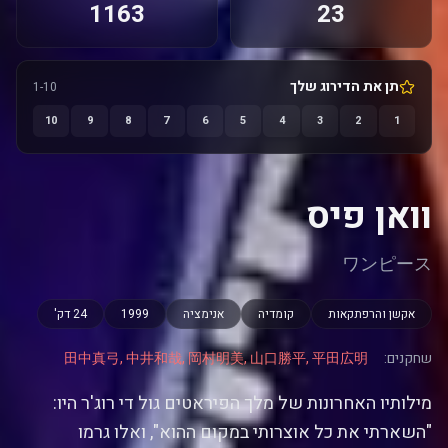
1163
23
תן את הדירוג שלך
1-10
10
9
8
7
6
5
4
3
2
1
וואן פיס
ワンピース
אקשן והרפתקאות
קומדיה
אנימציה
1999
24 דק'
שחקנים:
田中真弓, 中井和哉, 岡村明美, 山口勝平, 平田広明
מילותיו האחרונות של מלך הפיראטים גול די רוג'ר היו:
"השארתי את כל אוצרותי במקום ההוא", ואלו גרמו