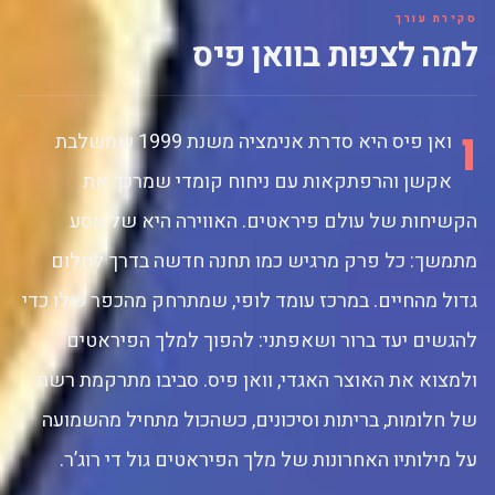
סקירת עורך
למה לצפות בוואן פיס
ו
ואן פיס היא סדרת אנימציה משנת 1999 שמשלבת
אקשן והרפתקאות עם ניחוח קומדי שמרכך את
הקשיחות של עולם פיראטים. האווירה היא של מסע
מתמשך: כל פרק מרגיש כמו תחנה חדשה בדרך לחלום
גדול מהחיים. במרכז עומד לופי, שמתרחק מהכפר שלו כדי
להגשים יעד ברור ושאפתני: להפוך למלך הפיראטים
ולמצוא את האוצר האגדי, וואן פיס. סביבו מתרקמת רשת
של חלומות, בריתות וסיכונים, כשהכול מתחיל מהשמועה
על מילותיו האחרונות של מלך הפיראטים גול די רוג’ר.