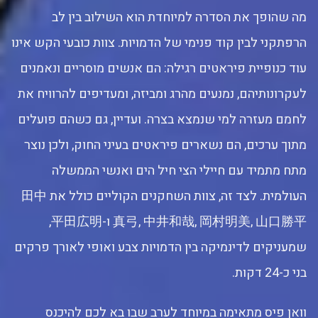
מה שהופך את הסדרה למיוחדת הוא השילוב בין לב
הרפתקני לבין קוד פנימי של הדמויות. צוות כובעי הקש אינו
עוד כנופיית פיראטים רגילה: הם אנשים מוסריים ונאמנים
לעקרונותיהם, נמנעים מהרג ומביזה, ומעדיפים להרוויח את
לחמם מעזרה למי שנמצא בצרה. ועדיין, גם כשהם פועלים
מתוך ערכים, הם נשארים פיראטים בעיני החוק, ולכן נוצר
מתח מתמיד עם חיילי הצי חיל הים ואנשי הממשלה
העולמית. לצד זה, צוות השחקנים הקוליים כולל את 田中
真弓, 中井和哉, 岡村明美, 山口勝平 ו-平田広明,
שמעניקים לדינמיקה בין הדמויות צבע ואופי לאורך פרקים
בני כ-24 דקות.
וואן פיס מתאימה במיוחד לערב שבו בא לכם להיכנס