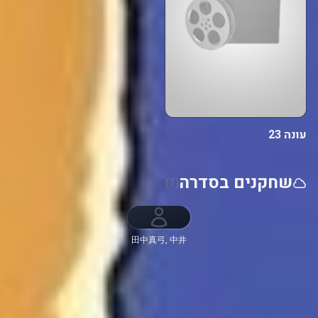
עונה 23
שחקנים בסדרה
(1)
田中真弓, 中井
和哉, 岡村明美,
山口勝平, 平田
広明