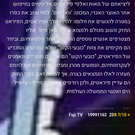
ליציאתם של מאות ואלפי פיראטים אל הימים בחיפוש
אחר האוצר האגדי, המכונה 'וואן פיס'. לופי עוזב את כפרו
במטרה להגשים את חלומו: להיות מלך הפיראטים, הפיראט
החזק והטוב מכולם ולמצוא את ה-'וואן פיס'. אליו
מצטרפים אנשים נוספים ההולכים אחר חלומותיהם, וביחד
הם מקימים את צוות "כובעי הקש", שלא כמו הרוב המכריע
של הפיראטים, "כובעי הקש" הם אנשים מוסריים ונאמנים
לעקרונותיהם, הנמנעים מהרג ומביזה ומרוויחים את לחמם
מעזרה לאלו הנמצאים בצרה. אך למרות זאת, בפני החוק
הם עדיין פיראטים, ולכן רודפים אחריהם חיילי הצי חיל
הים ואנשי הממשלה העולמית.
דירוג
עונות
פרקים
משדרת מ-
רשת
Fuji TV
1999
1163
23
⭐ 8.7/10