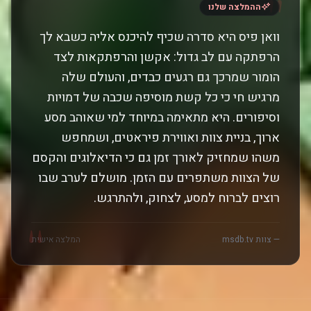
"
ההמלצה שלנו
וואן פיס היא סדרה שכיף להיכנס אליה כשבא לך
הרפתקה עם לב גדול: אקשן והרפתקאות לצד
הומור שמרכך גם רגעים כבדים, והעולם שלה
מרגיש חי כי כל קשת מוסיפה שכבה של דמויות
וסיפורים. היא מתאימה במיוחד למי שאוהב מסע
ארוך, בניית צוות ואווירת פיראטים, ושמחפש
משהו שמחזיק לאורך זמן גם כי הדיאלוגים והקסם
של הצוות משתפרים עם הזמן. מושלם לערב שבו
רוצים לברוח למסע, לצחוק, ולהתרגש.
"
— צוות msdb.tv
המלצה אישית