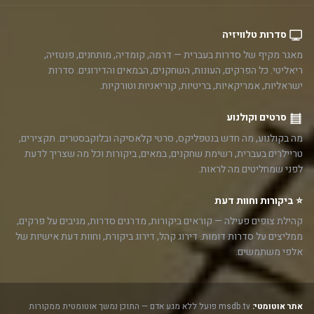
סדרות טלוויזיה
מאגר מקיף של סדרות בעברית — דרמה, קומדיה, מותחנים, פנטזיה,
ריאליטי. כל הפרקים, העונות, השחקנים, הבמאים והדירוגים. סדרות
ישראליות, אמריקאיות, בריטיות, קוריאניות וטורקיות.
סרטים וקולנוע
מה בקולנוע, מה חדש בנטפליקס, סרטי קלאסיקה ובלוקבסטרים. תקצירים,
טריילרים בעברית, רשימת שחקנים, במאים, ביקורות וכל מה שצריך לדעת
לפני שמחליטים מה לראות.
⭐ ביקורות וחוות דעת
קהילת צופים פעילה — קוראים ביקורות, מדרגים סדרות, מגיבים על פרקים,
ממליצים על סדרות דומות. דירוג קהל, דירוג ביקורת, וחוות דעת אישיות של
אלפי משתמשים.
אתר אוטומטי:
msdb.tv פועל ללא מגע אדם — התוכן נמשך אוטומטית ממקורות