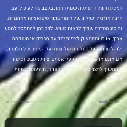
למסגרת של הרפתקה שמתקדמת בקצב נוח לעיכול, עם
הרבה אנרגיה ושילוב של הומור בתוך סיטואציות מאתגרות.
זה סוג הסדרה שכיף לראות כשיש לכם זמן להתמסר למסע
ארוך, או כשמתחשק לצפות יחד עם חברים או משפחה
ולנהל שיחות על החלטות של צוות ועל המחיר של חלומות.
אם אתם אוהבים עולמות פיראטיים, צוות מגובש וסיפור
שממשיך לייצר סקרנות מפרק לפרק, זו הזמנה מצוינת
להתחיל.
— צוות msdb.tv
סקירה מבוססת על מידע רשמי