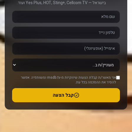
בישראל — Yes Plus, HOT, Sting+, Cellcom TV ועוד.
אני מאשר/ת קבלת הצעות שיווקיות מ-msdb.tv ומשותפיה. אפשר
להסיר את ההסכמה בכל עת.
קבל הצעה