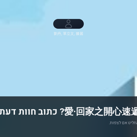
劉丹, 單立文, 滕麗
名, 呂慧儀,
Stanley Cheung,
湯盈盈, 周嘉洛, Gu
Pui Ling, Andrew
Chan, 吳偉豪, 焦
浩軒, Stephanie
Lee Tsz-Ching, 羅
樂林, 林淑敏, 許家
傑
חליט אם לצפות.