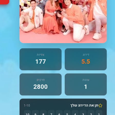
דירוג
צפיות
177
5.5
עונות
פרקים
2800
1
תן את הדירוג שלך
1-10
10
9
8
7
6
5
4
3
2
1