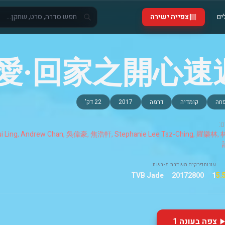
ים
צפייה ישירה
愛·回家之開心速
חה
קומדיה
דרמה
2017
22 דק'
:
Ling, Andrew Chan, 吳偉豪, 焦浩軒, Stephanie Lee Tsz-Ching, 羅樂林,
עונות
פרקים
משדרת מ-
רשת
TVB Jade
2017
2800
1
צפה בעונה 1