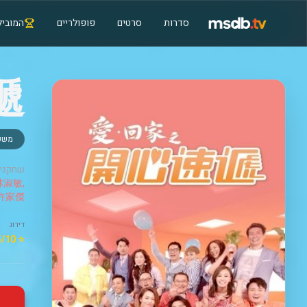
סדרות
סרטים
פופולריים
המוביל
遞
משפ
שחקנים
 林淑敏,
許家傑
דירוג
⭐ 5.5/10