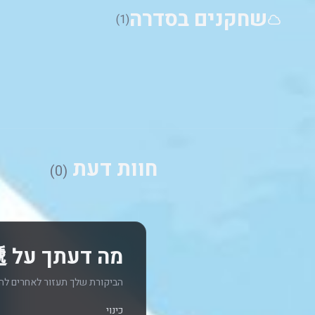
שחקנים בסדרה
(1)
חוות דעת
(0)
מה דעתך על 愛·回家之開心速遞? כתוב חוות דעת
הביקורת שלך תעזור לאחרים לה
כינוי