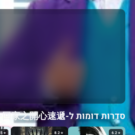
סדרות דומות ל-愛·回家之開心速遞
⭐ 7.5
⭐ 8.2
⭐ 6.2