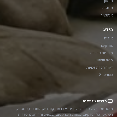
מותחן
פנטזיה
אנימציה
מידע
אודות
צור קשר
מדיניות פרטיות
תנאי שימוש
דיווח הפרת זכויות
Sitemap
סדרות טלוויזיה
מאגר מקיף של סדרות בעברית — דרמה, קומדיה, מותחנים, פנטזיה,
ריאליטי. כל הפרקים, העונות, השחקנים, הבמאים והדירוגים. סדרות