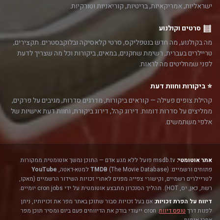
ישראליות, אמריקאיות, בריטיות, קוריאניות וטורקיות.
סרטים וקולנוע
מה בקולנוע, מה חדש בנטפליקס, סרטי קלאסיקה ובלוקבסטרים. תקצירים,
טריילרים בעברית, רשימת שחקנים, במאים, ביקורות וכל מה שצריך לדעת
לפני שמחליטים מה לראות.
⭐ ביקורות וחוות דעת
קהילת צופים פעילה — קוראים ביקורות, מדרגים סדרות, מגיבים על פרקים,
ממליצים על סדרות דומות. דירוג קהל, דירוג ביקורת, וחוות דעת אישיות של
אלפי משתמשים.
אתר אוטומטי:
msdb.tv פועל ללא מגע אדם — התוכן נמשך אוטומטית ממקורות
פתוחים ורשמיים:
(The Movie Database) למטא-דאטה,
TMDB
YouTube
לטריילרים רשמיים, וקישורי צפייה מפנים לאתרי זכויות השידור הרשמיים (מאקו,
רשת, כאן, יס, HOT). תהליך הסנכרון מתבצע אוטומטית על ידי cron jobs יומיים.
דיווח על הפרת זכויות:
אם בעל זכויות סבור שתוכן באתר מפר את זכויותיו, ניתן
לפנות דרך
טופס דיווח
. cron ייעודי בודק את הדיווחים פעם ביום ומסיר תוכן מפר