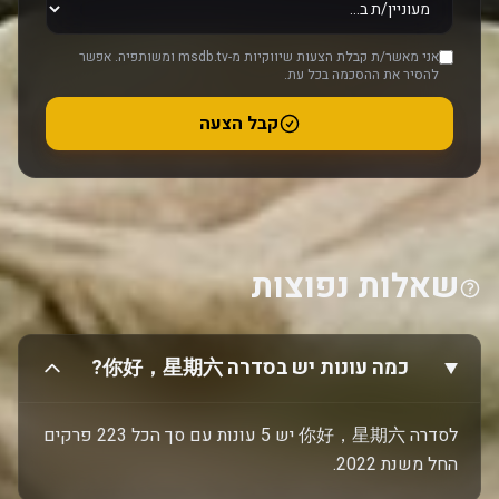
אני מאשר/ת קבלת הצעות שיווקיות מ-msdb.tv ומשותפיה. אפשר
להסיר את ההסכמה בכל עת.
קבל הצעה
שאלות נפוצות
כמה עונות יש בסדרה 你好，星期六?
לסדרה 你好，星期六 יש 5 עונות עם סך הכל 223 פרקים
החל משנת 2022.