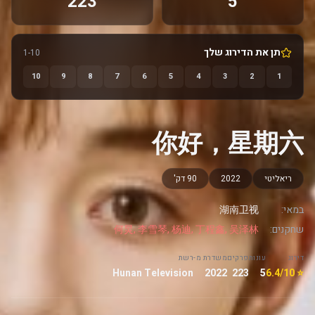
223
5
תן את הדירוג שלך
1-10
10
9
8
7
6
5
4
3
2
1
你好，星期六
ריאליטי
2022
90 דק'
במאי:
湖南卫视
שחקנים:
何炅, 李雪琴, 杨迪, 丁程鑫, 吴泽林
דירוג
עונות
פרקים
משדרת מ-
רשת
Hunan Television
2022
223
5
⭐ 6.4/10