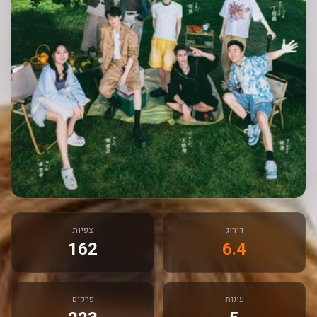
דירוג
צפיות
162
6.4
עונות
פרקים