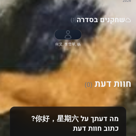
2026
שחקנים בסדרה
(1)
何炅, 李雪琴, 杨
迪, 丁程鑫, 吴泽
林
חוות דעת
(0)
מה דעתך על 你好，星期六?
כתוב חוות דעת