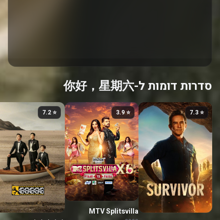
סדרות דומות ל-你好，星期六
⭐ 7.2
⭐ 3.9
⭐ 7.3
MTV Splitsvilla