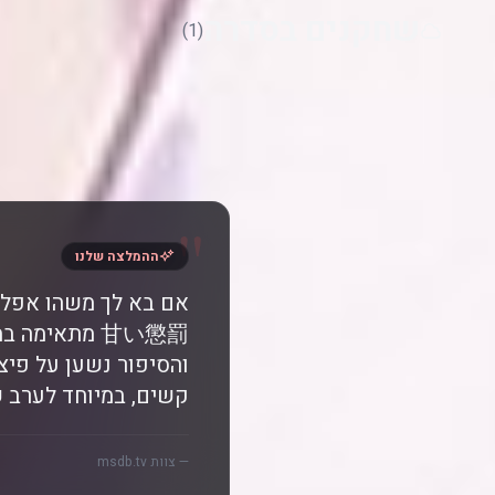
שחקנים בסדרה
(1)
"
ההמלצה שלנו
אם בא לך משהו אפל 
甘い懲罰 מתאימה
והסיפור נשען על פיצ
קשים, במיוחד לערב ש
— צוות msdb.tv