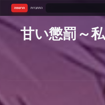
התחברות
הרשמה
甘い懲罰～