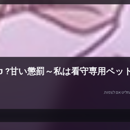
מה דעתך 
חליט אם לצפות.