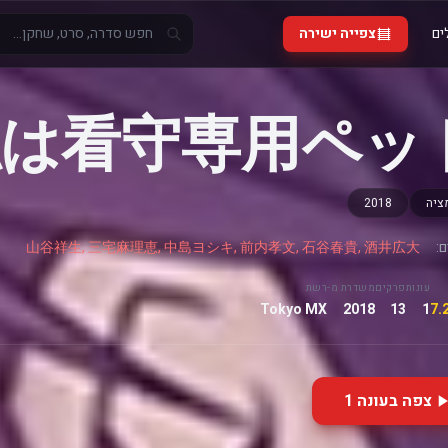
ים
צפייה ישירה
私は看守専用ペッ
ציה
2018
:
山谷祥生, 三宅麻理恵, 中島ヨシキ, 前内孝文, 石谷春貴, 酒井広大
עונות
פרקים
משדרת מ-
רשת
Tokyo MX
2018
13
1
צפה בעונה 1