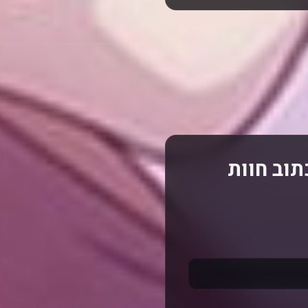
על 甘い懲罰～私は看守専用ペット? כתוב חוות