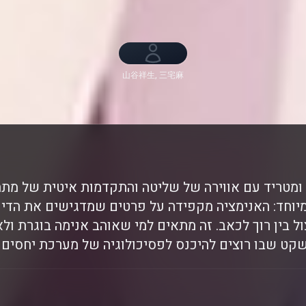
山谷祥生, 三宅麻
理恵, 中島ヨシキ,
前内孝文, 石谷春
貴, 酒井広大
ומטריד עם אווירה של שליטה והתקדמות איטית של מת
 במיוחד: האנימציה מקפידה על פרטים שמדגישים את הדינמ
ול בין רוך לכאב. זה מתאים למי שאוהב אנימה בוגרת ו
קט שבו רוצים להיכנס לפסיכולוגיה של מערכת יחסים 