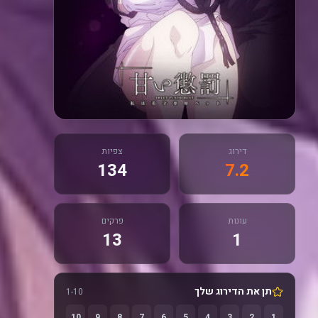
דירוג
צפיות
134
7.2
עונות
פרקים
13
1
תן את הדירוג שלך
1-10
10
9
8
7
6
5
4
3
2
1