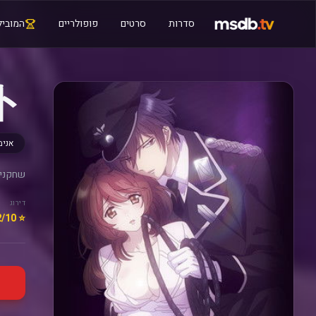
סדרות
סרטים
פופולריים
המוביל
ト
אנימ
שחקנים
דירוג
⭐ 7.2/10