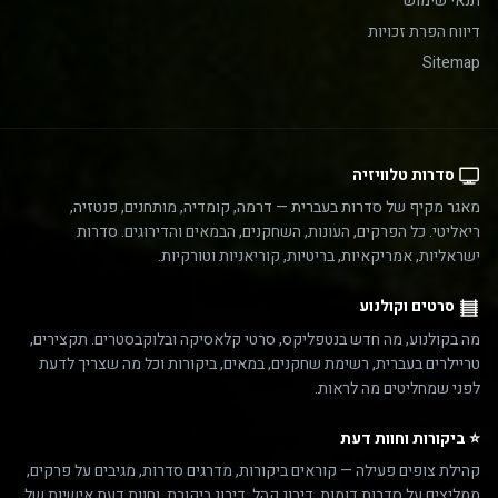
תנאי שימוש
דיווח הפרת זכויות
Sitemap
סדרות טלוויזיה
מאגר מקיף של סדרות בעברית — דרמה, קומדיה, מותחנים, פנטזיה,
ריאליטי. כל הפרקים, העונות, השחקנים, הבמאים והדירוגים. סדרות
ישראליות, אמריקאיות, בריטיות, קוריאניות וטורקיות.
סרטים וקולנוע
מה בקולנוע, מה חדש בנטפליקס, סרטי קלאסיקה ובלוקבסטרים. תקצירים,
טריילרים בעברית, רשימת שחקנים, במאים, ביקורות וכל מה שצריך לדעת
לפני שמחליטים מה לראות.
⭐ ביקורות וחוות דעת
קהילת צופים פעילה — קוראים ביקורות, מדרגים סדרות, מגיבים על פרקים,
ממליצים על סדרות דומות. דירוג קהל, דירוג ביקורת, וחוות דעת אישיות של