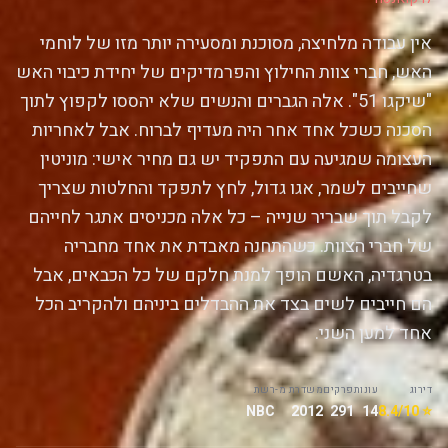
אין עבודה מלחיצה, מסוכנת ומסעירה יותר מזו של לוחמי
האש, חברי צוות החילוץ והפרמדיקים של יחידת כיבוי האש
"שיקגו 51". אלה הגברים והנשים שלא יהססו לקפוץ לתוך
הסכנה כשכל אחד אחר היה מעדיף לברוח. אבל לאחריות
העצומה שמגיעה עם התפקיד יש גם מחיר אישי: מוניטין
שחייבים לשמר, אגו גדול, לחץ לתפקד והחלטות שצריך
לקבל תוך שבריר שנייה – כל אלה מכניסים אתגר לחייהם
של חברי הצוות. כשהתחנה מאבדת את אחד מחבריה
בטרגדיה, האשם הופך למנת חלקם של כל הכבאים, אבל
הם חייבים לשים בצד את ההבדלים ביניהם ולהקריב הכל
אחד למען השני.
דירוג
עונות
פרקים
משדרת מ-
רשת
NBC
2012
291
14
⭐ 8.4/10