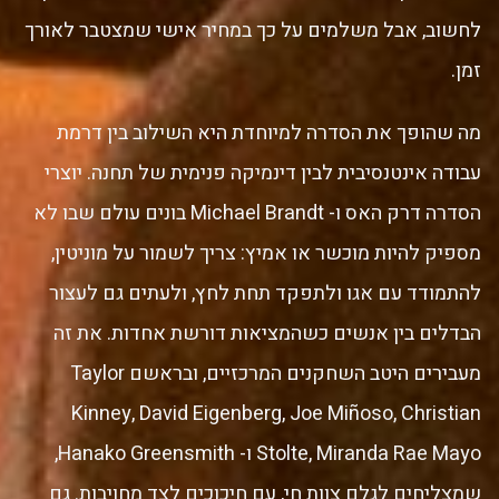
לחשוב, אבל משלמים על כך במחיר אישי שמצטבר לאורך
זמן.
מה שהופך את הסדרה למיוחדת היא השילוב בין דרמת
עבודה אינטנסיבית לבין דינמיקה פנימית של תחנה. יוצרי
הסדרה דרק האס ו- Michael Brandt בונים עולם שבו לא
מספיק להיות מוכשר או אמיץ: צריך לשמור על מוניטין,
להתמודד עם אגו ולתפקד תחת לחץ, ולעתים גם לעצור
הבדלים בין אנשים כשהמציאות דורשת אחדות. את זה
מעבירים היטב השחקנים המרכזיים, ובראשם Taylor
Kinney, David Eigenberg, Joe Miñoso, Christian
Stolte, Miranda Rae Mayo ו- Hanako Greensmith,
שמצליחים לגלם צוות חי, עם חיכוכים לצד מחויבות. גם