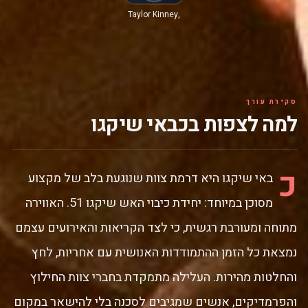
Taylor Kinney,
David
Eigenberg, Joe
Miñoso,
Christian Stolte,
Miranda Rae
Mayo, Hanako
Greensmith,
Jocelyn Hudon,
סקירת עורך
ברנדון לרקואנטה
למה לצפות בכבאי שיקגו
כ
באי שיקגו היא דרמת צוות שנוגעת בלב של מקצוע
מסוכן במיוחד: יחידת כיבוי האש שיקגו 51. האווירה
מתוחה ומעורבת רגשית, כי לצד הקריאות והאירועים עצמם
נמצאת כל הזמן ההתמודדות האנושית עם אחריות, לחץ
והחלטות מהירות. העלילה מתמקדת בחברי צוות החילוץ
והפרמדיקים, אנשים שמגיבים לסכנה בלי להישאר במקום