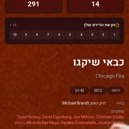
291
14
תן את הדירוג שלך
1-10
10
9
8
7
6
5
4
3
2
1
כבאי שיקגו
Chicago Fire
דרמה
2012
42 דק'
במאי:
דרק האס, Michael Brandt
שחקנים:
Taylor Kinney, David Eigenberg, Joe Miñoso, Christian Stolte,
Miranda Rae Mayo, Hanako Greensmith, Jocelyn Hudon, ברנדון
לרקואנטה