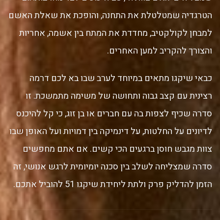
הטרגדיה שמטלטלת את התחנה, והופכת את שאלת האשם
למבחן לקולקטיב, מחדדת את המתח בין אשמה, אחריות
והצורך להקריב למען האחרים.
כבאי שיקגו מתאים במיוחד לערב שבו בא לכם דרמה
רצינית עם קצב גבוה ותחושה של משימה מתמשכת. זו
סדרה שכיף לצפות בה עם חברים או בן זוג, כי קל להיכנס
לדיונים על החלטות, על דינמיקה בין דמויות ועל האופן שבו
צוות מגבש חוסן ברגעים הכי קשים. אם אתם מחפשים
סדרה שמצליחה לשלב בין סכנה יומיומית לרגש אנושי, זה
הזמן להדליק פרק ולתת ליחידת שיקגו 51 להוביל אתכם.