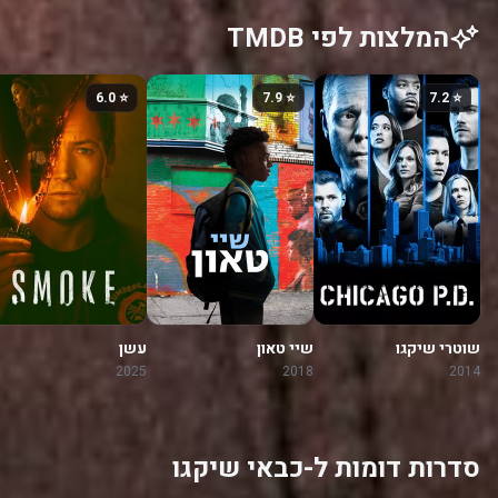
המלצות לפי TMDB
⭐ 6.0
⭐ 7.9
⭐ 7.2
שוטרי שיקגו
שיי טאון
עשן
2025
2018
2014
סדרות דומות ל-כבאי שיקגו