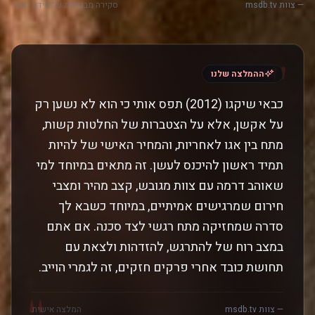
— צוות msdb.tv
סקירה מבוססת על מידע רשמי
"
ההמלצה שלנו
כבאי שיקגו (2012) תפס אותי כי הוא לא נשען רק
על אקשן, אלא על הצטברות של החלטות קשות,
מתח בין אגו לאחריות, והמחיר האישי של להיות
תמיד ראשון להיכנס לעשן. זה מתאים במיוחד למי
שאוהב דרמה עם צוות מגובש, קצב מהיר ומצבי
חירום שמרגישים אמיתיים, במיוחד כשבא לך
סדרה שמחזיקה מתח רגשי לצד סכנה. אם אתם
במצב רוח של להתרגש, להזדהות ולצאת עם
תחושת כובד אחרי פרקים חזקים, זה לגמרי הוייב.
"
— צוות msdb.tv
המלצה אישית