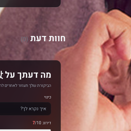
חוות דעת
(0)
מה דעתך על 로맨스의 절댓값? כתוב חוות דעת
הביקורת שלך תעזור לאחרים לה
כינוי
דירוג:
/10
7