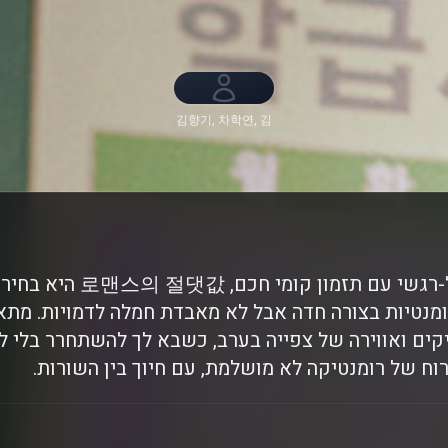
김향기, 차학연, 김
재현, 김동규, 손정
혁
אם בא לך משהו קליל-רגשי עם 
מנטיות בצורה חדה אבל לא מאבדת חמלה לדמויות. מת
ים ואווירה של צפייה בערב, כשבא לך להשתחרר בלי לו
 של רומנטיקה לא מושלמת, עם חיוך בין השורות.