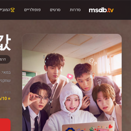
סדרות
סרטים
פופולריים
המוביל
값
דרמ
במאי:
שחקנים
דירוג
⭐ 8.6/10