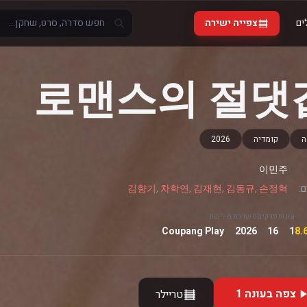
ים
צפייה ישירה
로맨스의 절댓
ה
קומדיה
2026
이민주
:
김향기, 차학연, 김재현, 김동규, 손정혁
עונות
פרקים
משדרת מ-
רשת
Coupang Play
2026
16
1
צפה בעונה 1
טריילר