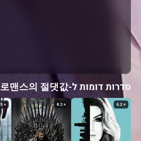
סדרות דומות ל-로맨스의 절댓값
⭐ 7.5
⭐ 8.2
⭐ 6.2