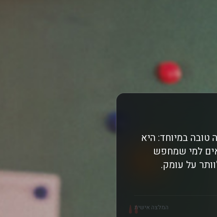
תזמון קומי חכם, 로맨스의 절댓값 היא בחירה טובה במיוחד: היא
אים למי שמחפש
ותר על עומק.
"
המלצה אישית