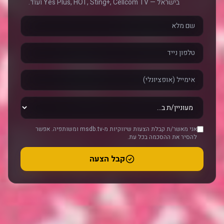
בישראל — Yes Plus, HOT, Sting+, Cellcom TV ועוד.
אני מאשר/ת קבלת הצעות שיווקיות מ-msdb.tv ומשותפיה. אפשר
להסיר את ההסכמה בכל עת.
קבל הצעה