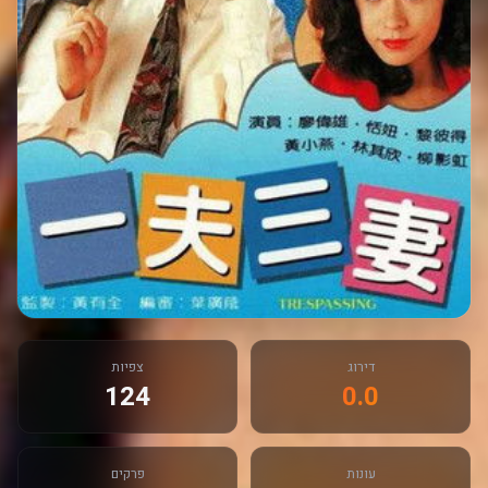
דירוג
צפיות
124
0.0
עונות
פרקים