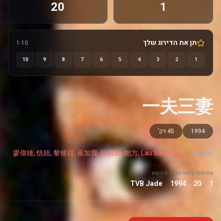
20
1
תן את הדירוג שלך
1-10
10
9
8
7
6
5
4
3
2
1
一夫三妻
1994
45 דק'
שחקנים:
廖偉雄, 恬妞, 黎彼得, 崔加寶, 林其欣, 鮑方, Lau Sau-Ping
עונות
פרקים
משדרת מ-
רשת
TVB Jade
1994
20
1