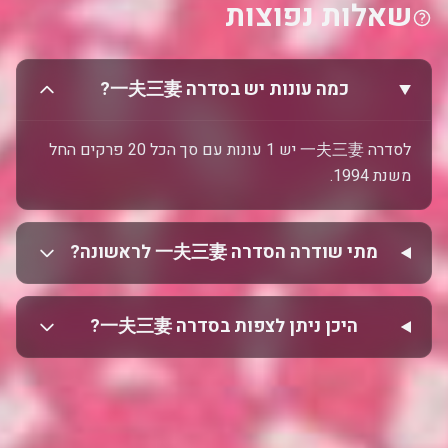
שאלות נפוצות
כמה עונות יש בסדרה 一夫三妻?
לסדרה 一夫三妻 יש 1 עונות עם סך הכל 20 פרקים החל
משנת 1994.
מתי שודרה הסדרה 一夫三妻 לראשונה?
היכן ניתן לצפות בסדרה 一夫三妻?