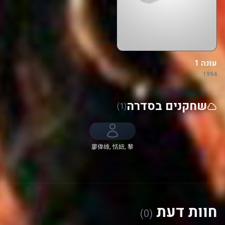
עונה 1
1994
שחקנים בסדרה
(1)
廖偉雄, 恬妞, 黎
彼得, 崔加寶, 林
其欣, 鮑方, Lau
Sau-Ping
חוות דעת
(0)