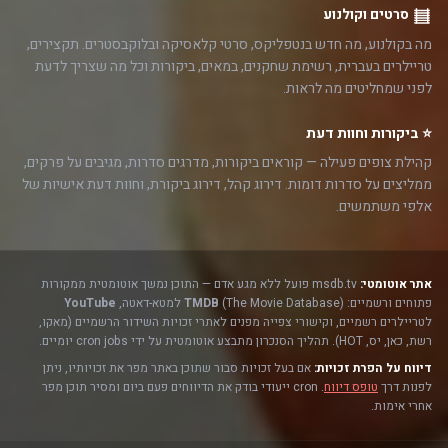
סרטים וקולנוע
מה בקולנוע, מה חדש בנטפליקס, סרטי קלאסיקה ובלוקבסטרים. תקצירים,
טריילרים בעברית, רשימת שחקנים, במאים, ביקורות וכל מה שצריך לדעת
לפני שמחליטים מה לראות.
⭐ ביקורות וחוות דעת
קהילת צופים פעילה — קוראים ביקורות, מדרגים סדרות, מגיבים על פרקים,
ממליצים על סדרות דומות. דירוג קהל, דירוג ביקורת, וחוות דעת אישיות של
אלפי משתמשים.
אתר אוטומטי:
msdb.tv פועל ללא מגע אדם — התוכן נמשך אוטומטית ממקורות
פתוחים ורשמיים:
(The Movie Database) למטא-דאטה,
TMDB
YouTube
לטריילרים רשמיים, וקישורי צפייה מפנים לאתרי זכויות השידור הרשמיים (מאקו,
רשת, כאן, יס, HOT). תהליך הסנכרון מתבצע אוטומטית על ידי cron jobs יומיים.
דיווח על הפרת זכויות:
אם בעל זכויות סבור שתוכן באתר מפר את זכויותיו, ניתן
לפנות דרך
טופס דיווח
. cron ייעודי בודק את הדיווחים פעם ביום ומסיר תוכן מפר
אחרי אימות.