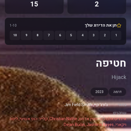
15
2
תן את הדירוג שלך
1-10
10
9
8
7
6
5
4
3
2
1
חטיפה
Hijack
דרמה
2023
במאי:
ג'ורג' קיי, Jim Field Smith
שחקנים:
אידריס אלבה, כריסטין אדמס, Christian Näthe, קלייר-הופ אשיטי, ליסה
ויקארי, Dejan Bućin, Jasmine Bayes