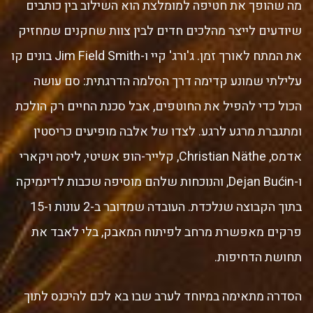
מה שהופך את חטיפה למומלצת הוא השילוב בין כותבים
שיודעים לייצר מהלכים חדים לבין צוות שחקנים שמחזיק
את המתח לאורך זמן. ג'ורג' קיי ו-Jim Field Smith בונים קו
עלילתי שמונע קדימה דרך הסלמה הדרגתית: סם עושה
הכול כדי להפיל את החוטפים, אבל סכנת החיים רק הולכת
ומתגברת מרגע לרגע. לצדו של אלבה מופיעים כריסטין
אדמס, Christian Näthe, קלייר-הופ אשיטי, ליסה ויקארי
ו-Dejan Bućin, והנוכחות שלהם מוסיפה שכבות לדינמיקה
בתוך הקבוצה שנלכדת. העובדה שמדובר ב-2 עונות ו-15
פרקים מאפשרת מרחב לפיתוח המאבק, בלי לאבד את
תחושת הדחיפות.
הסדרה מתאימה במיוחד לערב שבו בא לכם להיכנס לתוך