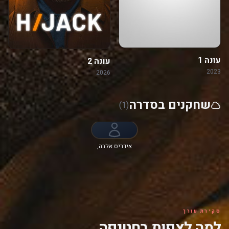
עונה 1
עונה 2
2023
2026
שחקנים בסדרה
(1)
אידריס אלבה,
כריסטין אדמס,
Christian
Näthe, קלייר-הופ
אשיטי, ליסה
ויקארי, Dejan
Bućin, Jasmine
Bayes
סקירת עורך
למה לצפות בחטיפה