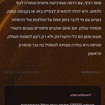
מתח רציף, עם דרמה שמרגישה אישית וצמודה לגוף
ולנפש. היא יכולה להתאים לצפייה בזוג או בקבוצה קטנה,
כשיש עם מי לדבר בזמן אמת על החלטות של הדמויות
והמחיר שלהן. אם אתם אוהבים סיפורים שבהם כישורי
משא ומתן הם כלי הישרדות, ולא רק רקע לסצנות פעולה,
חטיפה היא בחירה מצוינת להתחיל בה כבר מהפרק
הראשון.
— צוות msdb.tv
סקירה מבוססת על מידע רשמי
"
ההמלצה שלנו