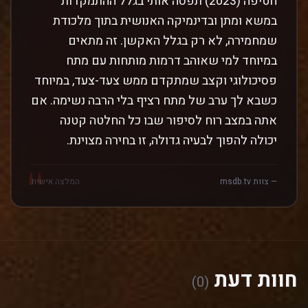
חטיפה (2023) תפסה אותי בגלל ההתמקדות
במשא ומתן ובדינמיקה האנושית בתוך מלכודת
שמחמירה, לא רק בגלל האקשן. זה מתאים
במיוחד למי שאוהב דרמות מותחות עם מתח
פסיכולוגי וקצב שמתקדם ממש צעד-צעד, במיוחד
כשבא לך ערב של מתח רציף בלי הרבה נשימה. אם
אתה במצב רוח לסיפור שבו כל החלטה קטנה
יכולה להפוך לבעיה גדולה, זו בחירה מצוינת.
"
— צוות msdb.tv
המלצה אישית
חוות דעת
(0)