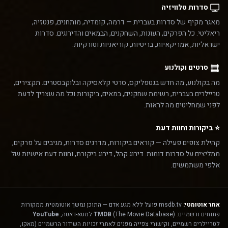
סדרות טלוויזיה
מאגר מקיף של סדרות בעברית — דרמה, קומדיה, מותחנים, פנטזיה,
ריאליטי. כל הפרקים, העונות, השחקנים, הבמאים והדירוגים. סדרות
ישראליות, אמריקאיות, בריטיות, קוריאניות וטורקיות.
סרטים וקולנוע
מה בקולנוע, מה חדש בנטפליקס, סרטי קלאסיקה ובלוקבסטרים. תקצירים,
טריילרים בעברית, רשימת שחקנים, במאים, ביקורות וכל מה שצריך לדעת
לפני שמחליטים מה לראות.
⭐ ביקורות וחוות דעת
קהילת צופים פעילה — קוראים ביקורות, מדרגים סדרות, מגיבים על פרקים,
ממליצים על סדרות דומות. דירוג קהל, דירוג ביקורת, וחוות דעת אישיות של
אלפי משתמשים.
אתר אוטומטי:
msdb.tv פועל ללא מגע אדם — התוכן נמשך אוטומטית ממקורות
פתוחים ורשמיים:
(The Movie Database) למטא-דאטה,
TMDB
YouTube
לטריילרים רשמיים, וקישורי צפייה מפנים לאתרי זכויות השידור הרשמיים (מאקו,