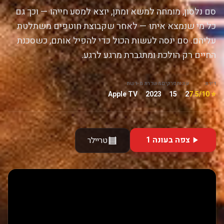
סם נלסון, מומחה למשא ומתן, יוצא למסע חייהו — וכך גם
כל מי שנמצא איתו — לאחר שקבוצת חוטפים משתלטת
עליהם. סם ינסה לעשות הכול כדי להפיל אותם, כשסכנת
החיים רק הולכת ומתגברת מרגע לרגע.
דירוג
עונות
פרקים
משדרת מ-
רשת
Apple TV
2023
15
2
⭐ 7.5/10
צפה בעונה 1
טריילר