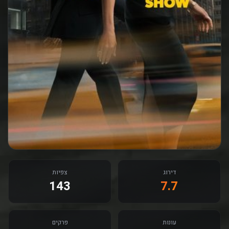
דירוג
צפיות
143
7.7
עונות
פרקים