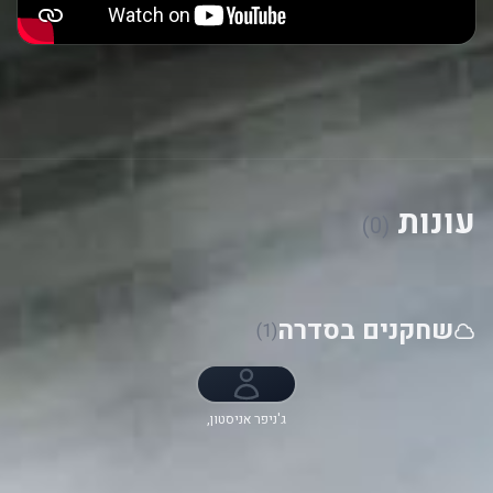
עונות
(0)
שחקנים בסדרה
(1)
ג'ניפר אניסטון,
ריס וית'רספון,
בילי קרודופ,
מארק דופלאס,
קארן פיטמן,