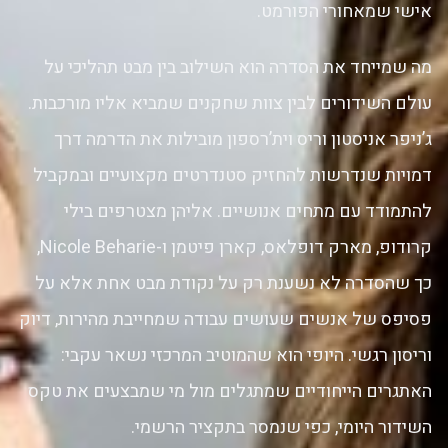
אישי שמאחורי הפורמט.
מה שמייחד את הסדרה הוא השילוב בין מבט תהליכי על
עולם השידורים לבין צוות שחקנים שמביא אליו מורכבות.
ג’ניפר אניסטון וריס וית’רספון מובילות את הדרמה דרך
דמויות שנדרשות להחזיק סטנדרטים מקצועיים ובמקביל
להתמודד עם מתחים אנושיים. אליהן מצטרפים בילי
קרודופ, מארק דופלאס, קארן פיטמן ו-Nicole Beharie,
כך שהסדרה לא נשענת רק על נקודת מבט אחת אלא על
פסיפס של אנשים שעושים עבודה שמחייבת מהירות, דיוק
וריסון רגשי. היופי הוא שהמוטיב המרכזי נשאר עקבי:
האתגרים הייחודיים שמתגלים מול מי שמבצעים את טקס
השידור היומי, כפי שנמסר בתקציר הרשמי.