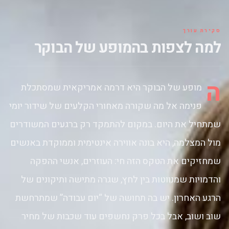
Nicole Beharie,
מריון קוטיאר
סקירת עורך
למה לצפות בהמופע של הבוקר
ה
מופע של הבוקר היא דרמה אמריקאית שמסתכלת
פנימה אל מה שקורה מאחורי הקלעים של שידור יומי
שמתחיל את היום. במקום להתמקד רק ברגעים המשודרים
מול המצלמה, היא בונה אווירה אינטימית וממוקדת באנשים
שמחזיקים את הטקס הזה חי: העוזרים, אנשי ההפקה
והדמויות שמנווטות בין לחץ, שגרה מתישה ותיקונים של
הרגע האחרון. יש בה תחושה של “יום עבודה” שמתרחשת
שוב ושוב, אבל בכל פרק נחשפים עוד שכבות של מחיר