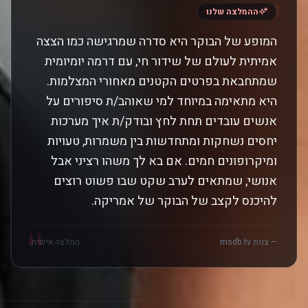
"
ההמלצה שלנו
המופע של הבוקר היא סדרה שמרגישה כמו הצצה
אמיתית לעולם של שידור חי, עם דרמה יומיומית
שמתחבאת בפרטים הקטנים מאחורי המצלמות.
היא מתאימה במיוחד למי שאוהב/ת סיפורים על
אנשים עובדים תחת לחץ ובודק/ת איך מערכות
יחסים נשחקות ומתחדשות בין משמרות, טעויות
ומיקרופונים חמים. אם בא לך משהו רציני אבל
אנושי, שמתאים לערב שקט שבו פשוט רוצים
להיכנס לקצב של הבוקר של אמריקה.
"
— צוות msdb.tv
המלצה אישית