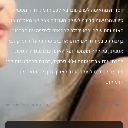
הסדרה מתאימה לערב שבו בא לכם דרמה חדה ומעשית,
כזו שמרגישה קרובה לעולם העבודה אבל לא מאבדת את
האנושיות שלה. היא יכולה להתאים לצפייה עם חבר או
בן/בת זוג, במיוחד אם אתם אוהבים שיחות על דינמיקה בין
אנשים, על לחץ מתמשך ועל האופן שבו שגרה הופכת
למבחן. עם ארבע עונות ו-40 פרקים, זה גם פרויקט נוח למי
שרוצה להיכנס לעולם אחד לאורך זמן ולהישאר עם
הדמויות.
— צוות msdb.tv
סקירה מבוססת על מידע רשמי