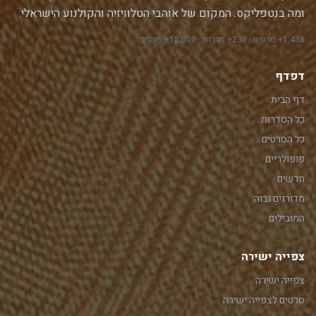
ומה בנטפליקס. המקום של אוהבי הטלוויזיה והקולנוע הישראלי.
1,436+ סרטים · 230+ סדרות · 12,000+ פרקים
דפדף
דף הבית
כל הסדרות
כל הסרטים
פופולריים
חדשים
מדורגים גבוה
המובילים
צפייה ישירה
צפייה ישירה
סרטים לצפייה ישירה