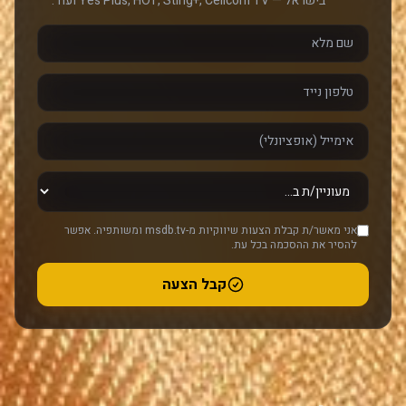
בישראל — Yes Plus, HOT, Sting+, Cellcom TV ועוד.
אני מאשר/ת קבלת הצעות שיווקיות מ-msdb.tv ומשותפיה. אפשר
להסיר את ההסכמה בכל עת.
קבל הצעה