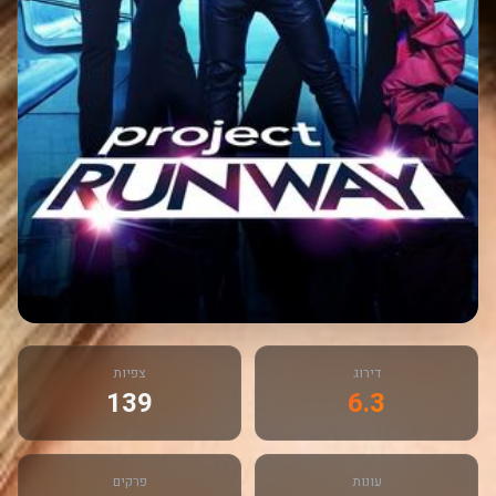
דירוג
צפיות
139
6.3
עונות
פרקים