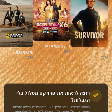
MTV Splitsvilla
2008
הישרדות
哈哈哈哈哈
2020
2000
רוצה לראות את פרויקט מסלול בלי
הגבלות?
השאר פרטים ונשלח אליך הצעות לחבילות צפייה הזולות