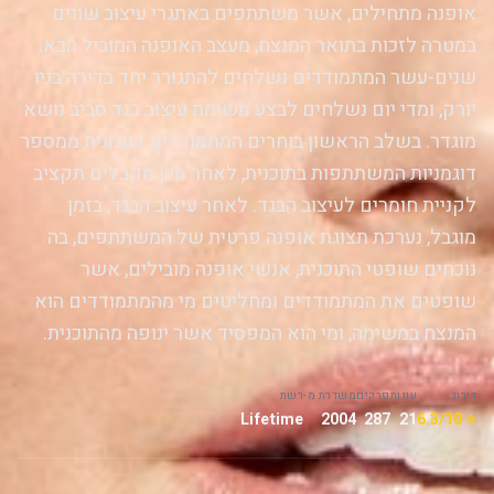
אופנה מתחילים, אשר משתתפים באתגרי עיצוב שונים
במטרה לזכות בתואר המנצח, מעצב האופנה המוביל הבא.
שנים-עשר המתמודדים נשלחים להתגורר יחד בדירה בניו
יורק, ומדי יום נשלחים לבצע משימת עיצוב בגד סביב נושא
מוגדר. בשלב הראשון בוחרים המתמודדים דוגמנית ממספר
דוגמניות המשתתפות בתוכנית, לאחר מכן מקבלים תקציב
לקניית חומרים לעיצוב הבגד. לאחר עיצוב הבגד, בזמן
מוגבל, נערכת תצוגת אופנה פרטית של המשתתפים, בה
נוכחים שופטי התוכנית, אנשי אופנה מובילים, אשר
שופטים את המתמודדים ומחליטים מי מהמתמודדים הוא
המנצח במשימה, ומי הוא המפסיד אשר ינופה מהתוכנית.
דירוג
עונות
פרקים
משדרת מ-
רשת
Lifetime
2004
287
21
⭐ 6.3/10