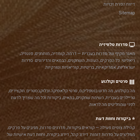
דיווח הפרת זכויות
Sitemap
סדרות טלוויזיה
מאגר מקיף של סדרות בעברית — דרמה, קומדיה, מותחנים, פנטזיה,
ריאליטי. כל הפרקים, העונות, השחקנים, הבמאים והדירוגים. סדרות
ישראליות, אמריקאיות, בריטיות, קוריאניות וטורקיות.
סרטים וקולנוע
מה בקולנוע, מה חדש בנטפליקס, סרטי קלאסיקה ובלוקבסטרים. תקצירים,
טריילרים בעברית, רשימת שחקנים, במאים, ביקורות וכל מה שצריך לדעת
לפני שמחליטים מה לראות.
⭐ ביקורות וחוות דעת
קהילת צופים פעילה — קוראים ביקורות, מדרגים סדרות, מגיבים על פרקים,
ממליצים על סדרות דומות. דירוג קהל, דירוג ביקורת, וחוות דעת אישיות של