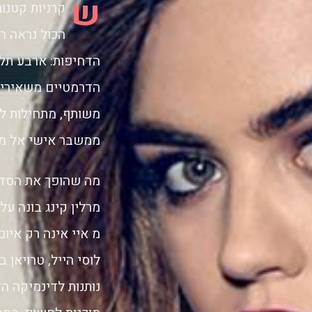
ש
קרניות קטנו
הכול נראה ר
הדחיפות: ארבע תלמ
הדרמטיים משאירים 
משותף, מתחילות ל
ממשבר אישי אל מ
מה שהופך את הסדרה
מרלין קינג בונה ע
מ איי אינה רק איו
נותנות לדינמיקה ה