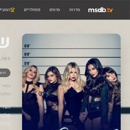
סדרות
סרטים
פופולריים
המוביל
שק
 Liars
דרמ
במאי:
שחקנים
העליל
תלמיד
הדרמט