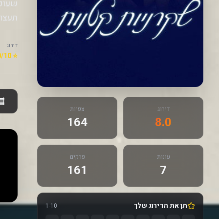
שעוקב
תעצומ
דירוג
⭐ 8.0/10
דירוג
צפיות
164
8.0
עונות
פרקים
161
7
תן את הדירוג שלך
1-10