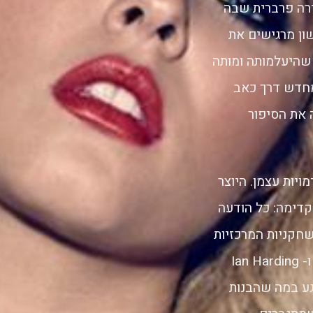
ירה פרברית שבה
ון מרגישים את
 שהיעלמותה ומותה
מחדש דרך כאב
 את הסיפור
יות עצמן. היוצר
קדימה: כל הודעה
שחקניות המרכזיות
לוסי הייל, טרויאן בליסאריו, Ashley Benson, Shay Mitchell, Sasha Pieterse ו- Ian Harding
גע במה שהבנות