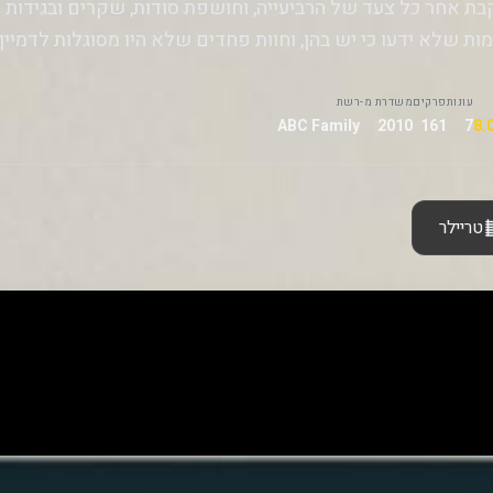
ת אחר כל צעד של הרביעייה, וחושפת סודות, שקרים ובגידות ש
ות שלא ידעו כי יש בהן, וחוות פחדים שלא היו מסוגלות לדמיין.
עונות
פרקים
משדרת מ-
רשת
ABC Family
2010
161
7
טריילר