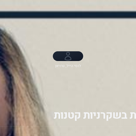
לוסי הייל, טרויאן
בליסאריו, Ashley
Benson, Shay
Mitchell, Sasha
Pieterse, Ian
Harding, Tyler
Blackburn, ג'אנל
פאריש, Andrea
Parker
 בשקרניות קטנות