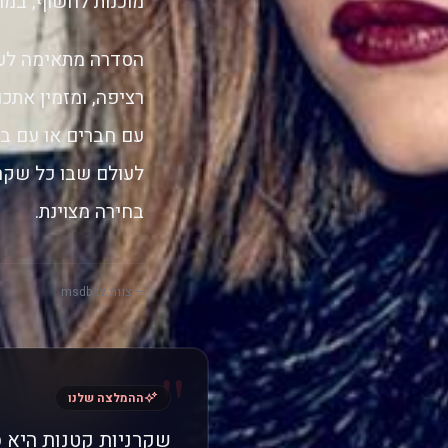
מוכנות לחשוף, במה
הסדרה מתאימה לער
רציפה, ומזמין אתכ
עם חברים או עם בן
לעולם שבו כל שקר 
בחירה מצוינת.
— צוות msdb.tv
"
ההמלצה שלנו
שקרניות קטנות היא ס