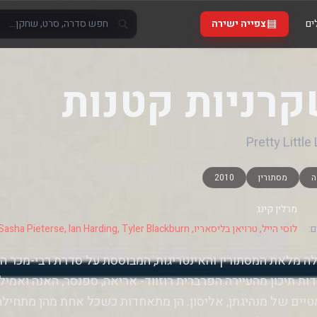
ים
צפייה ישירה
רניות קטנות
Pretty Little
ה
מסתורין
2010
מרלין קינג
:
לוסי הייל, טרויאן בליסאריו, Ashley Benson, Shay Mitchell, Sasha Pieterse, Ian Harding, Tyler Blackburn, ג'אנל פאריש, Andrea Parker
ה מלאת המסתורין והאינטריגות, המבוססת על סדרת רבי-מכר ה
ות תיכון מהעיירה הפרברית רוזווד- אריאה, ספנסר, האנה ואמי
יים של מנהיגתן, אליסון. הן מתאחדות כשכל אחת מהן מתחילה 