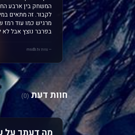
המשחק בין ארבע החבר
לקבור. זה מתאים במי
מרגיש כמו עוד רמז ש
בפרבר נוצץ אבל לא לה
— צוות msdb.tv
חוות דעת
(0)
מה דעתך על ש