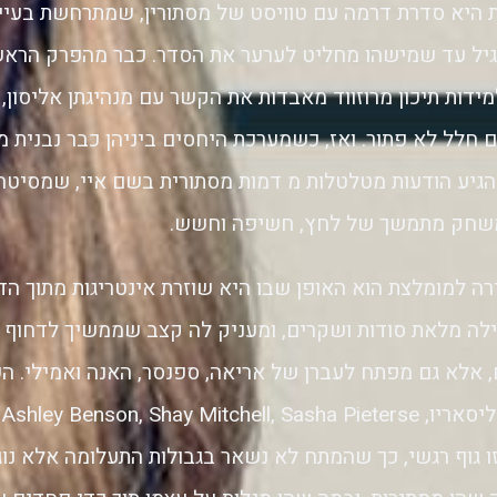
ת היא סדרת דרמה עם טוויסט של מסתורין, שמתרחשת בעי
גיל עד שמישהו מחליט לערער את הסדר. כבר מהפרק הראש
ידות תיכון מרוזווד מאבדות את הקשר עם מנהיגתן אליסון,
חלל לא פתור. ואז, כשמערכת היחסים ביניהן כבר נבנית 
הגיע הודעות מטלטלות מ דמות מסתורית בשם איי, שמסיטה
שחק מתמשך של לחץ, חשיפה וחשש.
 למומלצת הוא האופן שבו היא שוזרת אינטריגות מתוך הדמו
לילה מלאת סודות ושקרים, ומעניק לה קצב שממשיך לדחוף 
ם, אלא גם מפתח לעברן של אריאה, ספנסר, האנה ואמילי. ה
זו גוף רגשי, כך שהמתח לא נשאר בגבולות התעלומה אלא נו