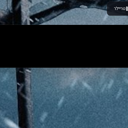
טריילר