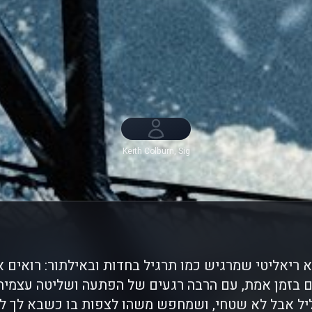
Keith Colburn, Sig
Hansen
קצ'ץ' (2005) הוא ריאליטי שמרגיש כמו תרגיל בחדות ובאילתור: רואי
 בזמן אמת, עם הרבה רגעים של הפתעה ושליטה עצמית.
יל אבל לא שטחי, ושמחפש משהו לצפות בו כשבא לך לה