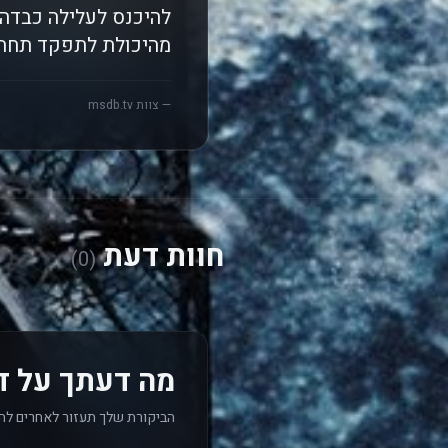
להיכנס לעלילה כבדה.
מהיכולת לתפקד תחת 
— צוות msdb.tv
חוות דעת
(0)
מה דעתך על דד
הביקורת שלך תעזור לאחרים לה