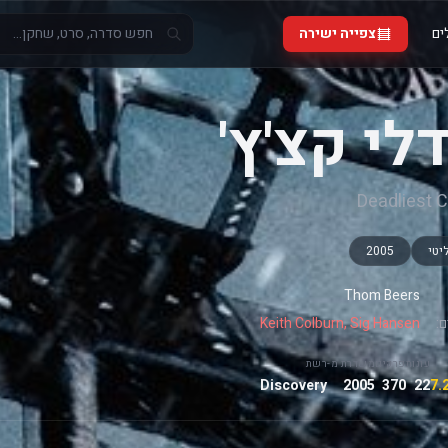
ים
צפייה ישירה
לי קצ'ץ'
Deadliest 
יטי
2005
Thom Beers
:
Keith Colburn, Sig Hansen
עונות
פרקים
משדרת מ-
רשת
Discovery
2005
370
22