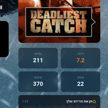
דירוג
צפיות
211
7.2
עונות
פרקים
370
22
תן את הדירוג שלך
1-10