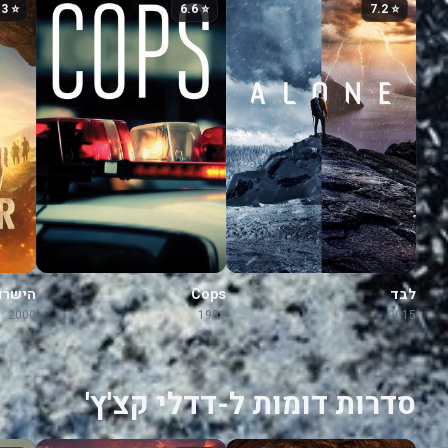
⭐ 7.3
⭐ 6.6
⭐ 7.2
לבד
Cops
הישרד
2000
1989
2015
סדרות דומות ל-דדלי קצ'ץ'