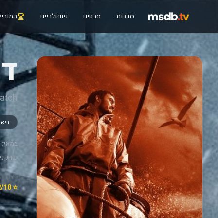
סדרות
סרטים
פופולריים
המוביל
דד
Catch
ריאל
במאי:
שחקנים
דירוג
⭐ 7.2/10