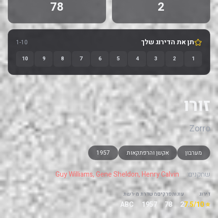
78
2
תן את הדירוג שלך
1-10
10
9
8
7
6
5
4
3
2
1
זורו
Zorro
מערבון
אקשן והרפתקאות
1957
שחקנים:
Guy Williams, Gene Sheldon, Henry Calvin
דירוג
עונות
פרקים
משדרת מ-
רשת
ABC
1957
78
2
⭐ 7.5/10