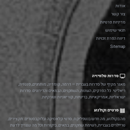
אודות
צור קשר
מדיניות פרטיות
תנאי שימוש
דיווח הפרת זכויות
Sitemap
סדרות טלוויזיה
מאגר מקיף של סדרות בעברית — דרמה, קומדיה, מותחנים, פנטזיה,
ריאליטי. כל הפרקים, העונות, השחקנים, הבמאים והדירוגים. סדרות
ישראליות, אמריקאיות, בריטיות, קוריאניות וטורקיות.
סרטים וקולנוע
מה בקולנוע, מה חדש בנטפליקס, סרטי קלאסיקה ובלוקבסטרים. תקצירים,
טריילרים בעברית, רשימת שחקנים, במאים, ביקורות וכל מה שצריך לדעת