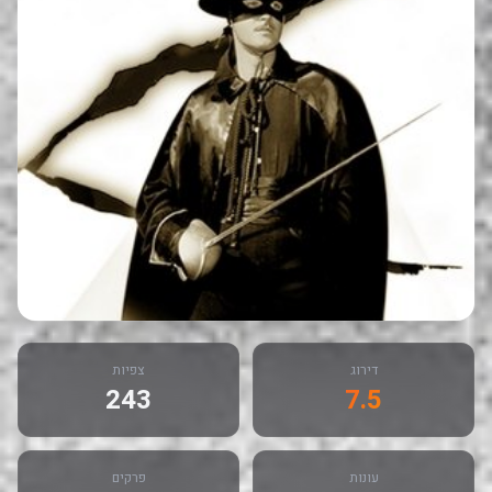
דירוג
צפיות
243
7.5
עונות
פרקים