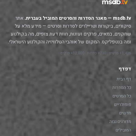
msdb.tv — מאגר הסדרות והסרטים המוביל בעברית.
אתר
סיקורים, ביקורות וטריילרים לסדרות וסרטים — מידע מלא על
שחקנים, במאים, פרקים ועונות, חוות דעת צופים, מה בקולנוע
ומה בנטפליקס. המקום של אוהבי הטלוויזיה והקולנוע הישראלי.
1,436+ סרטים · 230+ סדרות · 12,000+ פרקים
דפדף
דף הבית
כל הסדרות
כל הסרטים
פופולריים
חדשים
מדורגים גבוה
המובילים