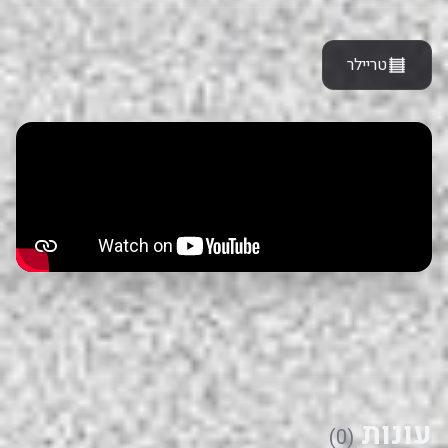
טריילר
עונות
(0)