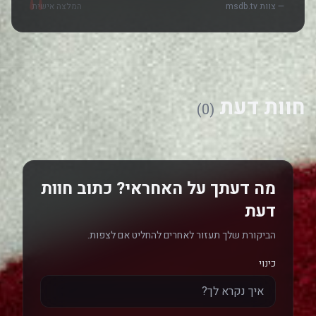
— צוות msdb.tv
המלצה אישית
חוות דעת
(0)
מה דעתך על האחראי? כתוב חוות
דעת
הביקורת שלך תעזור לאחרים להחליט אם לצפות.
כינוי