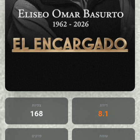
דירוג
צפיות
168
8.1
עונות
פרקים