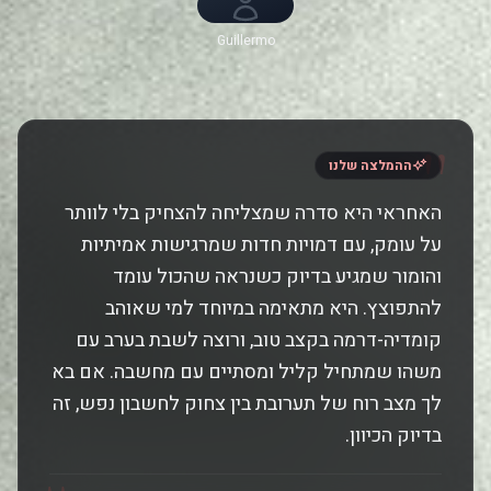
Guillermo
Francella,
Gabriel Goity,
Darío Barassi,
Gastón
Cocchiarale
"
ההמלצה שלנו
האחראי היא סדרה שמצליחה להצחיק בלי לוותר
על עומק, עם דמויות חדות שמרגישות אמיתיות
והומור שמגיע בדיוק כשנראה שהכול עומד
להתפוצץ. היא מתאימה במיוחד למי שאוהב
קומדיה-דרמה בקצב טוב, ורוצה לשבת בערב עם
משהו שמתחיל קליל ומסתיים עם מחשבה. אם בא
לך מצב רוח של תערובת בין צחוק לחשבון נפש, זה
בדיוק הכיוון.
"