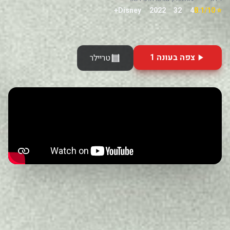
Disney+
2022
32
4
⭐ 8.1/10
צפה בעונה 1
טריילר