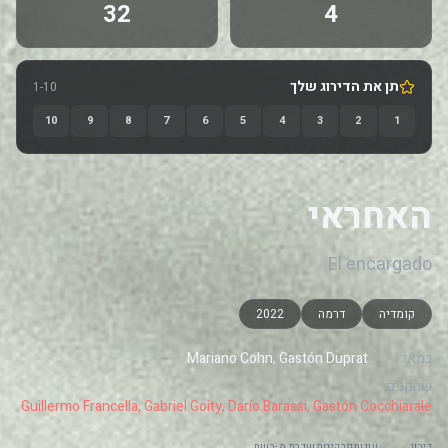
32
4
תן את הדירוג שלך
1-10
10
9
8
7
6
5
4
3
2
1
האחראי
El encargado
קומדיה
דרמה
2022
במאי:
Mariano Cohn, Gastón Duprat
שחקנים:
Guillermo Francella, Gabriel Goity, Darío Barassi, Gastón Cocchiarale
דירוג
עונות
פרקים
משדרת מ-
רשת