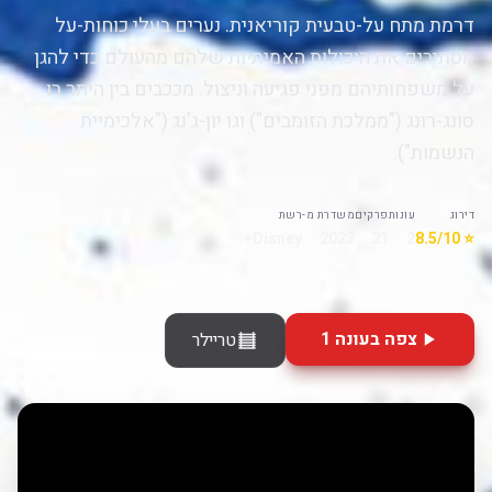
דרמת מתח על-טבעית קוריאנית. נערים בעלי כוחות-על
מסתירים את היכולות האמיתיות שלהם מהעולם כדי להגן
על משפחותיהם מפני פגיעה וניצול. מככבים בין היתר רו
סונג-רונג ("ממלכת הזומבים") וגו יון-ג'נג ("אלכימיית
הנשמות").
דירוג
עונות
פרקים
משדרת מ-
רשת
Disney+
2023
21
2
⭐ 8.5/10
צפה בעונה 1
טריילר