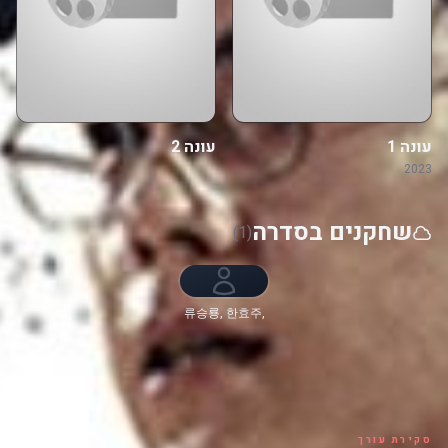
עונה 1
עונה 2
2023
שחקנים בסדרה
(1)
류승룡, 한효주,
조인성, 차태현,
류승범, 김성균,
김희원, 문성근,
이정하, 고윤정,
김도훈, 곽선영,
박희순
סקירת עורך