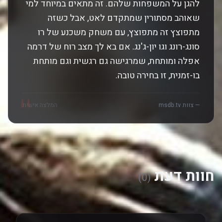
להגן על המשפחות שלהם. זה מתאים במיוחד למי
שאוהב מסתורין שמתקדם לאט, אבל כשזה
מתפוצץ זה מתפוצץ, עם משחק משכנע של רו
סונג-רונג וגו יון-ג'נג. אם בא לך מצב רוח של דרמה
אפלה ומותחת, שמרגישה גם רגשית וגם מותחת
בו-זמנית, זו בחירה טובה.
"
— צוות msdb.tv
המלצה אישית
חוות דעת
(0)