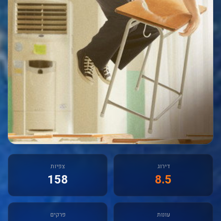
דירוג
צפיות
158
8.5
עונות
פרקים