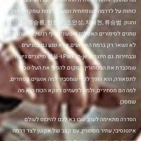
כוחות-על לדרמה משפחתית נשען על צוות שחקנים חזק
ומגוון. 류승룡, 한효주, 조인성, 차태현, 류승범 ו-김성균
נותנים לסיפורים האפלים והטעונים גוף רגשי, כך שהמתח
לא נשאר רק ברמת האירועים אלא נוגע גם במניעים
ובבחירות. גם היוצרים Park In-je ו-강풀 מייצרים גישה
שמכבדת את המסתורין: במקום להפוך את העל-טבעי
לתפאורה, הוא הופך לכלי שמסביר למה אנשים מפחדים,
למה הם מסתירים, ולמה לפעמים דווקא הכוח הוא מה
שמסכן.
הסדרה מתאימה לערב שבו בא לכם להיכנס לעולם
אינטנסיבי, עתיר מסתורין, עם קצב של אקשן לצד דרמה