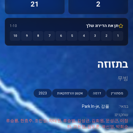
21
2
תן את הדירוג שלך
1-10
10
9
8
7
6
5
4
3
2
1
בתזוזה
무빙
מסתורין
דרמה
אקשן והרפתקאות
2023
במאי:
Park In-je, 강풀
שחקנים:
류승룡, 한효주, 조인성, 차태현, 류승범, 김성균, 김희원, 문성근, 이정
하, 고윤정, 김도훈, 곽선영, 박희순