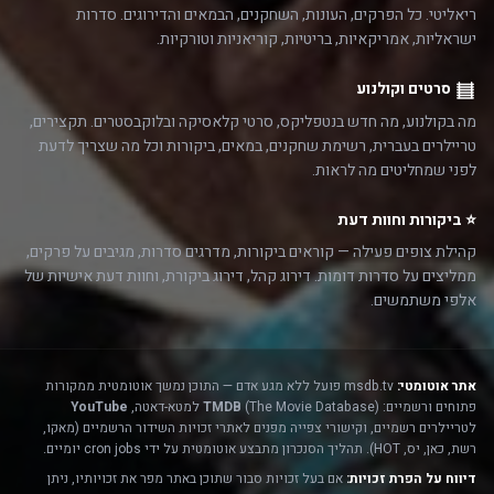
ריאליטי. כל הפרקים, העונות, השחקנים, הבמאים והדירוגים. סדרות
ישראליות, אמריקאיות, בריטיות, קוריאניות וטורקיות.
סרטים וקולנוע
מה בקולנוע, מה חדש בנטפליקס, סרטי קלאסיקה ובלוקבסטרים. תקצירים,
טריילרים בעברית, רשימת שחקנים, במאים, ביקורות וכל מה שצריך לדעת
לפני שמחליטים מה לראות.
⭐ ביקורות וחוות דעת
קהילת צופים פעילה — קוראים ביקורות, מדרגים סדרות, מגיבים על פרקים,
ממליצים על סדרות דומות. דירוג קהל, דירוג ביקורת, וחוות דעת אישיות של
אלפי משתמשים.
אתר אוטומטי:
msdb.tv פועל ללא מגע אדם — התוכן נמשך אוטומטית ממקורות
פתוחים ורשמיים:
(The Movie Database) למטא-דאטה,
TMDB
YouTube
לטריילרים רשמיים, וקישורי צפייה מפנים לאתרי זכויות השידור הרשמיים (מאקו,
רשת, כאן, יס, HOT). תהליך הסנכרון מתבצע אוטומטית על ידי cron jobs יומיים.
דיווח על הפרת זכויות:
אם בעל זכויות סבור שתוכן באתר מפר את זכויותיו, ניתן