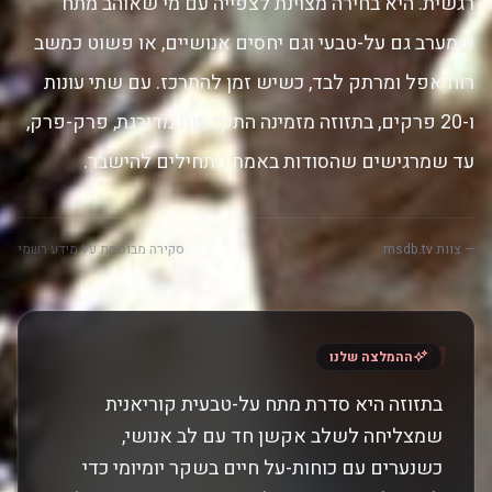
רגשית. היא בחירה מצוינת לצפייה עם מי שאוהב מתח
שמערב גם על-טבעי וגם יחסים אנושיים, או פשוט כמשב
רוח אפל ומרתק לבד, כשיש זמן להתרכז. עם שתי עונות
ו-20 פרקים, בתזוזה מזמינה התקדמות מדורגת, פרק-פרק,
עד שמרגישים שהסודות באמת מתחילים להישבר.
— צוות msdb.tv
סקירה מבוססת על מידע רשמי
"
ההמלצה שלנו
בתזוזה היא סדרת מתח על-טבעית קוריאנית
שמצליחה לשלב אקשן חד עם לב אנושי,
כשנערים עם כוחות-על חיים בשקר יומיומי כדי