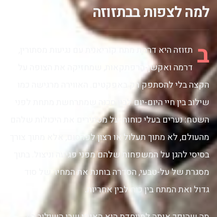
למה לצפות בבתזוזה
ב
תזוזה היא דרמת מתח קוריאנית עם נגיעות מסתורין,
דרמה ואקשן-הרפתקאות, שמחזיקה את הצופה על
הקצה בלי להסתפק רק באפקטים. האווירה מרגישה כמו
שילוב בין חיי היום-יום לבין סכנה שמתרחשת מתחת לפני
השטח: נערים בעלי כוחות-על מסתירים את היכולות שלהם
מהעולם, לא מתוך תעלול או רצון לפרסום, אלא מתוך צורך
בסיסי להגן על המשפחות שלהם מפני פגיעה וניצול. בתוך
מסגרת של על-טבעי, הסדרה בוחנת את המחיר של סוד
גדול ואת המתח בין כוח לבין אחריות.
מה שהופך אותה למיוחדת הוא האופן שבו השילוב בין