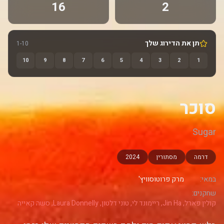
16
2
תן את הדירוג שלך
1-10
10
9
8
7
6
5
4
3
2
1
סוכר
Sugar
דרמה
מסתורין
2024
במאי:
מרק פרוטוסוויץ'
שחקנים:
קולין פארל, Jin Ha, ריימונד לי, טוני דלטון, Laura Donnelly, סשה קאייה