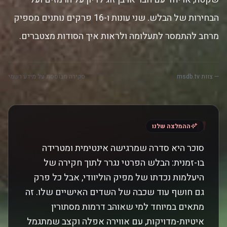
הבחירות של הבלש. שני עונות ו-16 פרקים נותנים מספיק
מרחב להתמסר לתעלומה ולראות איך הסודות מצטברים.
— צוות msdb.tv
סקירה מבוססת על מידע רשמי
"
ההמלצה שלנו
סוכר היא סדרה שמרגישה אינטימית ומטרידה
בו-זמנית: הבלש הפרטי נגרר לתוך חקירה של
היעלמות נכדתו של מפיק הוליוודי, אבל כל פרק
גם חושף עוד שכבה של השדים האישיים שלו. זה
מתאים במיוחד למי שאוהב דרמות מסתורין
איטיות-מדויקות, עם אווירה אפלה וקצב שמתגמל