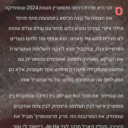
ס
וכר היא סדרת דרמה ומסתורין משנת 2024 שמחזיקה
את הצופה על קצה הכיסא באמצעות מתח פנימי
וגילוי איטי. במרכז נמצא בלש פרטי עם עולם שלם שהוא
לא מצליח להשאיר מאחור: הוא אפוף סוד נלחם בשדים
הפרטיים שלו, ובמקביל יוצא לחקור היעלמות שמערערת
את הקרקע. האווירה מתוחה, אינטימית ומסתורית, עם
תחושה שהחקירה אינה רק חיפוש אחר תשובות, אלא גם
מסע לתוך מה שמתחבא בנפש של מי שמוביל אותו.
מה שמייחד את סוכר הוא השילוב בין כתיבה שמחברת בין
מסתורין אישי לבין תעלומה חיצונית, לבין צוות שחקנים
שמחזיק את המורכבות הזו. מרק פרוטוסוויץ' מוביל את
היצירה, וקולין פארל מככב לצד Jin Ha, ריימונד לי, טוני