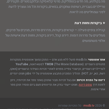
מה בקולנוע, מה חדש בנטפליקס, סרטי קלאסיקה ובלוקבסטרים. תקצירים,
טריילרים בעברית, רשימת שחקנים, במאים, ביקורות וכל מה שצריך לדעת
לפני שמחליטים מה לראות.
⭐ ביקורות וחוות דעת
קהילת צופים פעילה — קוראים ביקורות, מדרגים סדרות, מגיבים על פרקים,
ממליצים על סדרות דומות. דירוג קהל, דירוג ביקורת, וחוות דעת אישיות של
אלפי משתמשים.
אתר אוטומטי:
msdb.tv פועל ללא מגע אדם — התוכן נמשך אוטומטית ממקורות
פתוחים ורשמיים:
(The Movie Database) למטא-דאטה,
TMDB
YouTube
לטריילרים רשמיים, וקישורי צפייה מפנים לאתרי זכויות השידור הרשמיים (מאקו,
רשת, כאן, יס, HOT). תהליך הסנכרון מתבצע אוטומטית על ידי cron jobs יומיים.
דיווח על הפרת זכויות:
אם בעל זכויות סבור שתוכן באתר מפר את זכויותיו, ניתן
לפנות דרך
טופס דיווח
. cron ייעודי בודק את הדיווחים פעם ביום ומסיר תוכן מפר
אחרי אימות.
© 2026
msdb.tv
· כל הזכויות שמורות