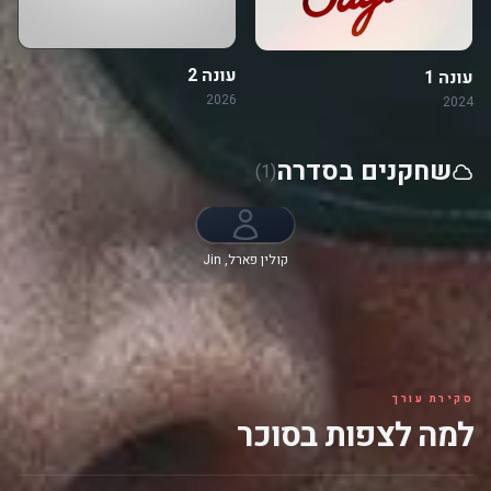
עונה 2
עונה 1
2026
2024
שחקנים בסדרה
(1)
קולין פארל, Jin
Ha, ריימונד לי,
טוני דלטון, Laura
Donnelly, סשה
קאייה
סקירת עורך
למה לצפות בסוכר