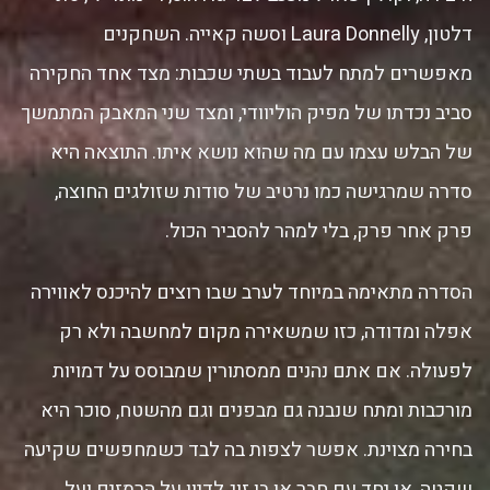
דלטון, Laura Donnelly וסשה קאייה. השחקנים
מאפשרים למתח לעבוד בשתי שכבות: מצד אחד החקירה
סביב נכדתו של מפיק הוליוודי, ומצד שני המאבק המתמשך
של הבלש עצמו עם מה שהוא נושא איתו. התוצאה היא
סדרה שמרגישה כמו נרטיב של סודות שזולגים החוצה,
פרק אחר פרק, בלי למהר להסביר הכול.
הסדרה מתאימה במיוחד לערב שבו רוצים להיכנס לאווירה
אפלה ומדודה, כזו שמשאירה מקום למחשבה ולא רק
לפעולה. אם אתם נהנים ממסתורין שמבוסס על דמויות
מורכבות ומתח שנבנה גם מבפנים וגם מהשטח, סוכר היא
בחירה מצוינת. אפשר לצפות בה לבד כשמחפשים שקיעה
שקטה, או יחד עם חבר או בן זוג לדיון על הרמזים ועל