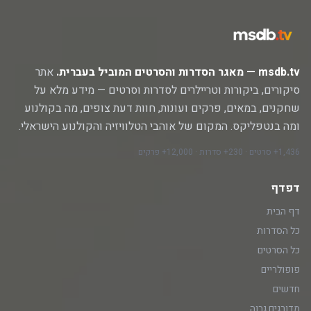
msdb.tv — מאגר הסדרות והסרטים המוביל בעברית.
אתר
סיקורים, ביקורות וטריילרים לסדרות וסרטים — מידע מלא על
שחקנים, במאים, פרקים ועונות, חוות דעת צופים, מה בקולנוע
ומה בנטפליקס. המקום של אוהבי הטלוויזיה והקולנוע הישראלי.
1,436+ סרטים · 230+ סדרות · 12,000+ פרקים
דפדף
דף הבית
כל הסדרות
כל הסרטים
פופולריים
חדשים
מדורגים גבוה