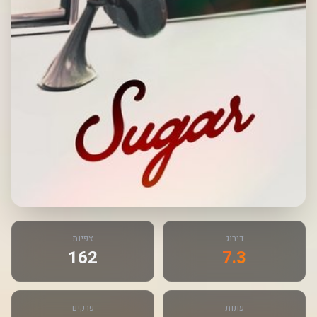
דירוג
צפיות
162
7.3
עונות
פרקים