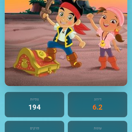
דירוג
צפיות
194
6.2
עונות
פרקים