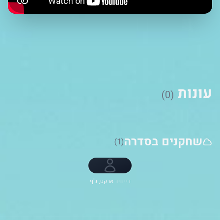
עונות
(0)
שחקנים בסדרה
(1)
דייוויד ארקט, ג'ף
בנט, קוריי בורטון,
Gabe Eggerling,
Megan Richie,
Jadon Sand