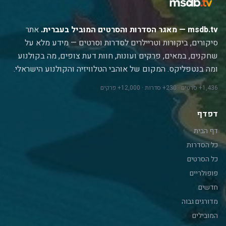
msdb.tv — מאגר הסדרות והסרטים המוביל בעברית.
אתר
סיקורים, ביקורות וטריילרים לסדרות וסרטים — מידע מלא על
שחקנים, במאים, פרקים ועונות, חוות דעת צופים, מה בקולנוע
ומה בנטפליקס. המקום של אוהבי הטלוויזיה והקולנוע הישראלי.
1,436+ סרטים · 230+ סדרות · 12,000+ פרקים
דפדף
דף הבית
כל הסדרות
כל הסרטים
פופולריים
חדשים
מדורגים גבוה
המובילים