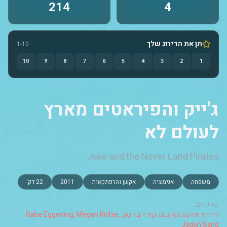
214
4
תן את הדירוג שלך
1-10
10
9
8
7
6
5
4
3
2
1
ג'ייק והפיראטים מארץ
לעולם לא
Jake and the Never Land Pirates
משפחה
אנימציה
אקשן והרפתקאות
2011
22 דק'
שחקנים:
דייוויד ארקט, ג'ף בנט, קוריי בורטון, Gabe Eggerling, Megan Richie,
Jadon Sand