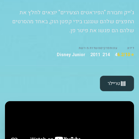
ג'ייק וחבורת "הפיראטים הצעירים" יוצאים לחלץ את
החפצים שלהם שנגנבו בידי קפטן הוק, באחד מהסרטים
שלהם הם פגשו את פיטר פן.
דירוג
עונות
פרקים
משדרת מ-
רשת
Disney Junior
2011
214
4
⭐ 6.2/10
טריילר