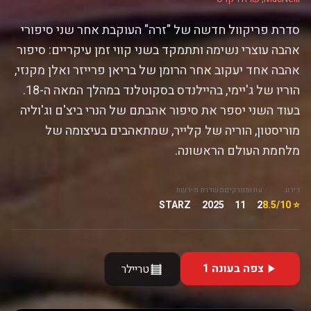
סדרת פריקוול חדשה של "זרה" העוקבת אחר שני סיפורי
אהבה עוצרי נשימה ותתמקד בשני קווי זמן עיקריים: סיפור
אהבה אחד יעקוב אחר הרומן של בריאן פרייזר ואלן מקנזי,
הוריו של ג'יימי, בהיילנדס בסקוטלנד במהלך המאה ה-18.
בעוד השני יספר את סיפור אהבתם של הנרי ביצ'ם וג'וליה
מוריסטון, הוריה של קלייר, שמתאהבים בעיצומה של
מלחמת העולם הראשונה.
דירוג
עונות
פרקים
משדרת מ-
רשת
STARZ
2025
11
2
⭐ 8.5/10
צפה בעונה 1
טריילר