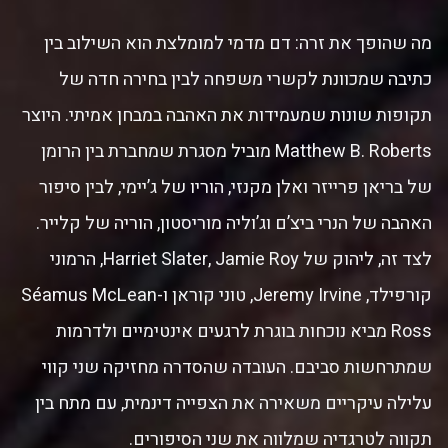
מה שהופך את זרה: דם מדמי למומלצת הוא השילוב בין
כתיבה שמכוונת לקשרי משפחה לבין בחירה חדה של
תקופות שונות שמעמידות את האהבה במבחן אמיתי. היוצר
Matthew B. Roberts מוביל מסגרת שמחברת בין הרומן
של בריאן פרייזר ואלן מקנזי, הוריו של ג’יימי, לבין סיפור
האהבה של הנרי ביצ’ם וג’וליה מוריסטון, הוריה של קלייר.
לצד זה, ליהוק של Harriet Slater, Jamie Roy, הרמוני
קורפילד, Jeremy Irvine, טוני קוראן ו-Séamus McLean
Ross מביא נוכחות בוגרת לרגעים אינטימיים ולדרמות
שמתרחשות סביבם. העובדה שהסדרה מחזיקה שני קווי
עלילה עיקריים משאירה את הצפייה דינמית, עם מתח בין
תקווה לטרגדיה שמלווה את שני הסיפורים.