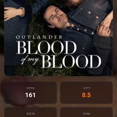
דירוג
צפיות
161
8.5
עונות
פרקים