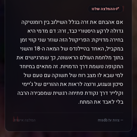
"
ההמלצה שלנו
אם אהבתם את זרה בגלל השילוב בין רומנטיקה
גדולה לרקע היסטורי כבד, זרה: דם מדמי היא
בחירה מדויקת: הפריקוול הזה שוזר שני קווי זמן
במקביל, האחד בהיילנדס של המאה ה-18 והשני
בתוך מלחמת העולם הראשונה, כך שמרגישים את
התקופה נושמת דרך הדמויות. זה מתאים במיוחד
למי שבא לו מצב רוח של תשוקה עם טעם של
סיכון וגעגוע, ורוצה לראות את ההורים של ג’יימי
וקלייר דרך נקודת פתיחה רגשית שמסבירה הרבה
בלי לאבד את המתח.
"
— צוות msdb.tv
המלצה אישית