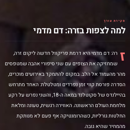
טוני קוראן,
Séamus
McLean Ross,
Sam Retford,
Rory Alexander,
סקירת עורך
Conor MacNeill,
למה לצפות בזרה: דם מדמי
שרה ויקרס
ז
רה: דם מדמי היא דרמת פריקוול חדשה ליקום זרה,
שמחזיקה את הצופים עם שני סיפורי אהבה שמטפסים
מהר מהעמוד אל הלב. במקום להתמקד באירועים מוכרים,
הסדרה פורסת קווי זמן נפרדים ומטלטלת: האחד מתרחש
בהיילנדס של סקוטלנד במאה ה-18, והשני נפרש על רקע
מלחמת העולם הראשונה. האווירה רגשית, טעונה ומלאת
החלטות גורליות, כשהרומנטיקה אף פעם לא מנותקת
מהמחיר שהיא גובה.