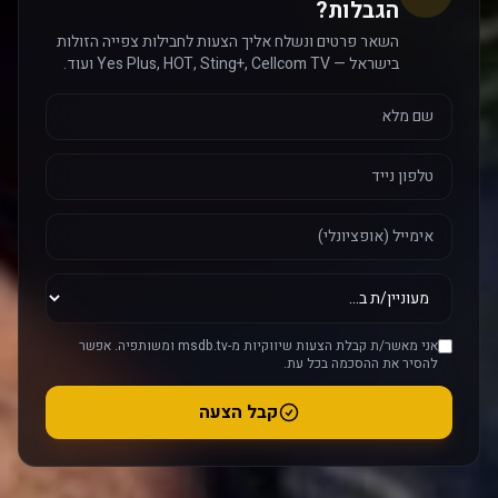
הגבלות?
השאר פרטים ונשלח אליך הצעות לחבילות צפייה הזולות
בישראל — Yes Plus, HOT, Sting+, Cellcom TV ועוד.
אני מאשר/ת קבלת הצעות שיווקיות מ-msdb.tv ומשותפיה. אפשר
להסיר את ההסכמה בכל עת.
קבל הצעה