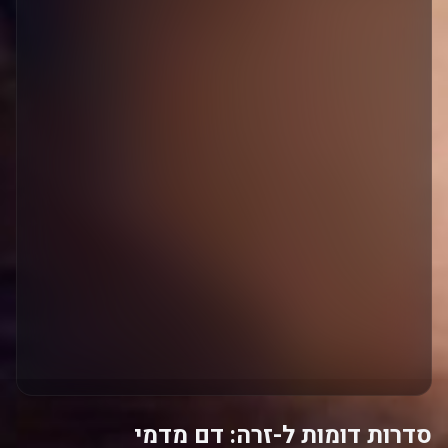
סדרות דומות ל-זרה: דם מדמי