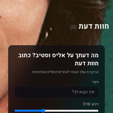
יהלי טופול
מרגלית, Joel
Fry, Marcia
Warren, Eilidh
Fisher, Ebony
Aboagye, Sam
חוות דעת
Chapman,
(0)
Kasha Bajor,
Ken Blackburn,
Tyrese Eaton-
Dyce
מה דעתך על אליס וסטיב? כתוב
חוות דעת
הביקורת שלך תעזור לאחרים להחליט אם לצפות.
כינוי
דירוג:
/10
7