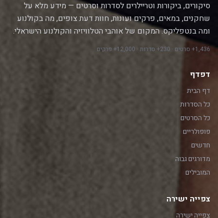
סיקורים, ביקורות וטריילרים לסדרות וסרטים — מידע מלא על
שחקנים, במאים, פרקים ועונות, חוות דעת צופים, מה בקולנוע
ומה בנטפליקס. המקום של אוהבי הטלוויזיה והקולנוע הישראלי.
1,436+ סרטים · 230+ סדרות · 12,000+ פרקים
דפדף
דף הבית
כל הסדרות
כל הסרטים
פופולריים
חדשים
מדורגים גבוה
המובילים
צפייה ישירה
צפייה ישירה