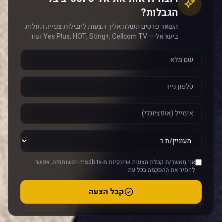
הגבלות?
השאר פרטים ונשלח אליך הצעות לחבילות צפייה הזולות
בישראל — Yes Plus, HOT, Sting+, Cellcom TV ועוד.
אני מאשר/ת קבלת הצעות שיווקיות מ-msdb.tv ומשותפיה. אפשר
להסיר את ההסכמה בכל עת.
קבל הצעה