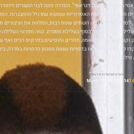
אסי הדור הבא"/"רק דגראסי". הסדרה פונה לבני הנעורים וייחו
ם הלא זוהרים, ואת האפרוריות שנושא עמו גיל ההתבגרות. הסדר
. לסדרה על גילגוליה השונים עונות רבות, המלוות את הגיבורים מ
לילה שהשתבצה לבסוף בעלילת מסגרת. כמה מפרטי העלילה של 
 וקורותיה של בתהּ אמה, חוזרים ומופיעים בפרקים רבים ואף על
ו כל פעם בדמות או בדמויות שונות ממגוון הדמויות בסדרה, ביניה
ווילס (ניל הופ).
עונות
פרקים
משדרת מ-
רשת
Much
2001
373
14