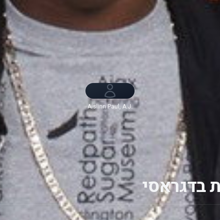
Aislinn Paul, A.J.
Saudin,
Demetrius
Joyette, Cristine
Prosperi, Luke
Bilyk, Sarah
Fisher, Ana Golja,
Lyle Lettau,
Munro Chambers,
Melinda Shankar,
 בדגראסי
Nikki Gould, Craig
Arnold, Cory Lee,
Stefan Brogren,
Amanda Arcuri