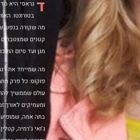
ד
גראסי היא סד
בטורונטו. האוו
מה שקורה בנפש של 
קטנים שמצטברים לג
מגן ועד סיום התיכו
מה שמייחד את דגר
פוקוס: כל פרק מת
עולם שממשיך להתגל
ומעמיקים לאורך זמ
בתה אמה, שמופיעים
ג’ואי ג’רמיה, קטלין