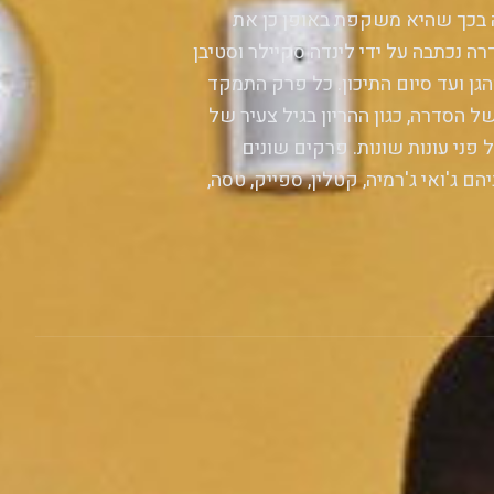
דה בכך שהיא משקפת באופן כן את
ה נכתבה על ידי לינדה סקיילר וסטיבן
הגן ועד סיום התיכון. כל פרק התמקד
הסדרה, כגון ההריון בגיל צעיר של
 פני עונות שונות. פרקים שונים
ם ג'ואי ג'רמיה, קטלין, ספייק, טסה,