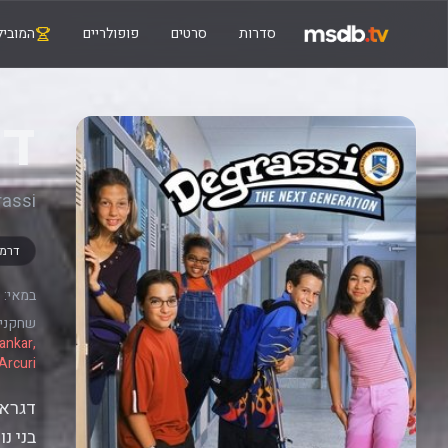
סדרות
סרטים
פופולריים
המוביל
דג
rassi
דרמ
במאי:
שחקנים
ankar,
Arcuri
דגראס
בני נ