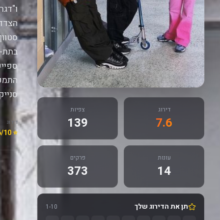
ו"דגר
הצדדי
סטוון
בתת-ע
ספייק
התמקד
סנייק 
דירוג
צפיות
139
7.6
דירוג
⭐ 7.6/10
עונות
פרקים
373
14
תן את הדירוג שלך
1-10