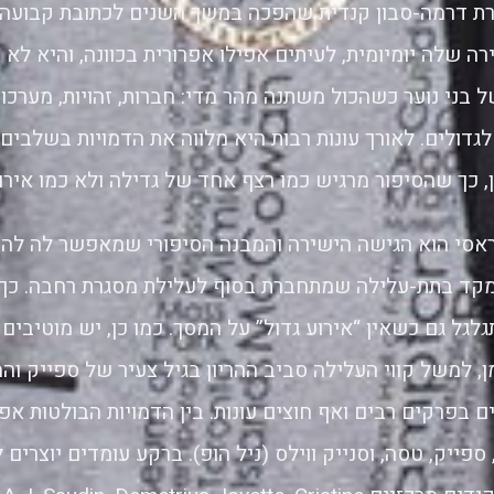
רת דרמה-סבון קנדית שהפכה במשך השנים לכתובת קבועה 
ירה שלה יומיומית, לעיתים אפילו אפרורית בכוונה, והיא ל
בני נוער כשהכול משתנה מהר מדי: חברות, זהויות, מערכו
דולים. לאורך עונות רבות היא מלווה את הדמויות בשלבים 
ן, כך שהסיפור מרגיש כמו רצף אחד של גדילה ולא כמו אירו
אסי הוא הגישה הישירה והמבנה הסיפורי שמאפשר לה לה
מקד בתת-עלילה שמתחברת בסוף לעלילת מסגרת רחבה. כך 
גל גם כשאין “אירוע גדול” על המסך. כמו כן, יש מוטיבים
ן, למשל קווי העלילה סביב ההריון בגיל צעיר של ספייק ו
 בפרקים רבים ואף חוצים עונות. בין הדמויות הבולטות א
, ספייק, טסה, וסנייק ווילס (ניל הופ). ברקע עומדים יוצרים 