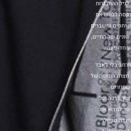
לגיל ההתבגרות
א מנסה ללטש את
ת יחסים ומשברים
שונים של החיים,
ע חד-פעמי.
תרחב בלי לאבד
נוצרת תחושה של
 שחוזרים
המשך דרכה של
פשר למצוא את
לינדה סקיילר