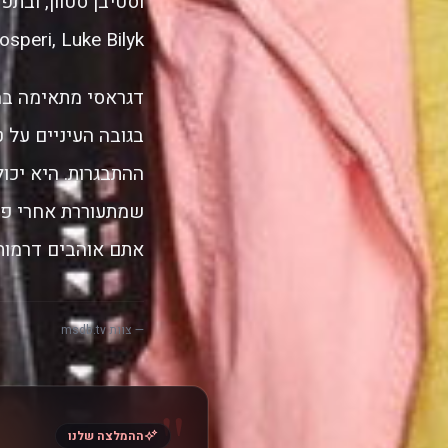
Prosperi, Luke Bilyk ו-ah Fisher
דגראסי מתאימה במ
בגובה העיניים על ט
ההתבגרות. היא יכו
שמתעוררת אחרי פרק
אתם אוהבים דרמות 
— צוות msdb.tv
"
ההמלצה שלנו