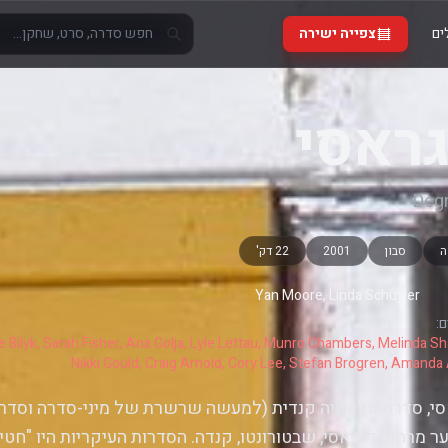
ים
צפייה ישירה
ראסי
Deg
ה
סבון
2001
22 דק'
Yan Moore, Linda Schuyler
:
ke Bilyk, Sarah Fisher, Ana Golja, Lyle Lettau, Munro Chambers, Melinda Sh
Nikki Gould, Craig Arnold, Cory Lee, Stefan Brogren, Amanda 
י, סדרת טלוויזיה קנדית (למעשה שרשרת של מיני-סדרה וסד
וער מרחוב דגראסי, שבטורונטו, קנדה. הסדרות העיקריות היו "חטיב