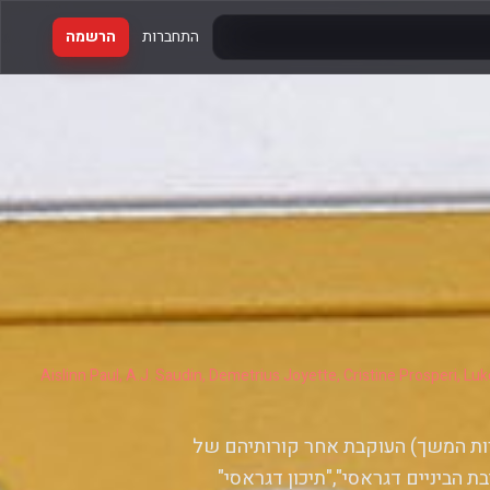
התחברות
הרשמה
Aislinn Paul, A.J. Saudin, Demetrius Joyette, Cristine Prosperi, Lu
רות המשך) העוקבת אחר קורותיהם של
ת הביניים דגראסי","תיכון דגראסי"