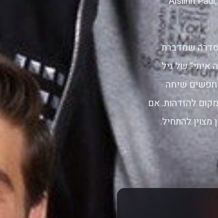
Aislinn Paul, A.J. S
 סדרה שמדברת
 איתי” של גיל
שמחפשים שיחה
מקום להזדהות. אם
מצוין להתחיל.
ירה מבוססת על מידע רשמי