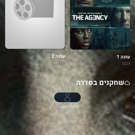
עונה 2
עונה 1
2026
2024
שחקנים בסדרה
(1)
מייקל פסבנדר,
ג'פרי רייט, ג'ודי
טרנר-סמית',
קתרין ווטרסטון,
Harriet Sansom
Harris, John