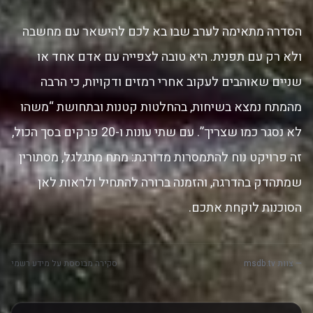
הסדרה מתאימה לערב שבו בא לכם להישאר עם מחשבה
ולא רק עם תפנית. היא טובה לצפייה עם אדם אחד או
שניים שאוהבים לעקוב אחרי רמזים ודקויות, כי הרבה
מהמתח נמצא בשיחות, בהחלטות קטנות ובתחושת “משהו
לא נסגר כמו שצריך”. עם שתי עונות ו-20 פרקים בסך הכול,
זה פרויקט נוח להתמסרות מדורגת: מתח מתגלגל, מסתורין
שמתהדק בהדרגה, והזמנה ברורה להתחיל ולראות לאן
הסוכנות לוקחת אתכם.
— צוות msdb.tv
סקירה מבוססת על מידע רשמי