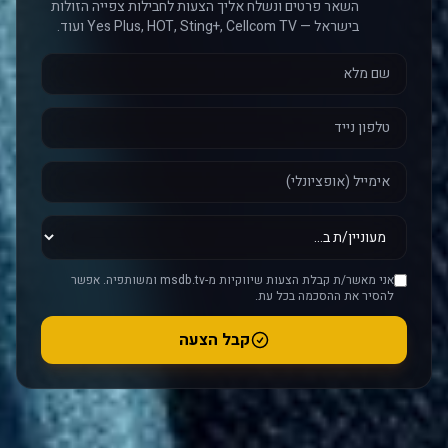
השאר פרטים ונשלח אליך הצעות לחבילות צפייה הזולות
בישראל — Yes Plus, HOT, Sting+, Cellcom TV ועוד.
אני מאשר/ת קבלת הצעות שיווקיות מ-msdb.tv ומשותפיה. אפשר
להסיר את ההסכמה בכל עת.
קבל הצעה