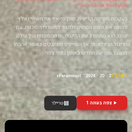
Razia, Alex Reznik, ריצ'ארד גיר
בעקבות משימה קריטית, סוכן סי-איי-איי חשאי נאלץ
לנטוש את זהותו הסמויה ולחזור למשרדי הסוכנות. עם
שובו, הוא מתמודד עם הדינמיקות המסוכנות של עולם
הריגול הבינלאומי, אך העניינים מסתבכים כאשר אהבתו
מהעבר מופיעה מחדש באופן בלתי צפוי.
דירוג
עונות
פרקים
משדרת מ-
רשת
Paramount+
2024
20
2
⭐ 7.1/10
צפה בעונה 1
טריילר