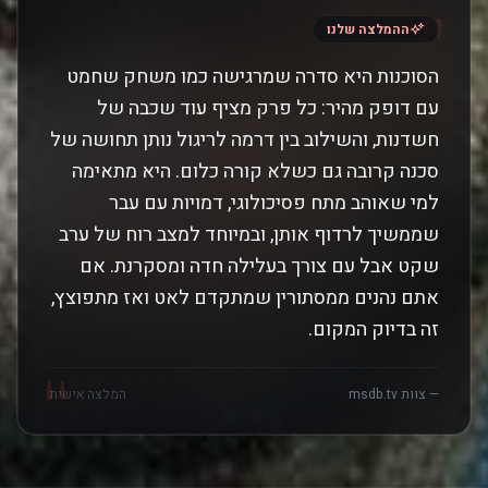
"
ההמלצה שלנו
הסוכנות היא סדרה שמרגישה כמו משחק שחמט
עם דופק מהיר: כל פרק מציף עוד שכבה של
חשדנות, והשילוב בין דרמה לריגול נותן תחושה של
סכנה קרובה גם כשלא קורה כלום. היא מתאימה
למי שאוהב מתח פסיכולוגי, דמויות עם עבר
שממשיך לרדוף אותן, ובמיוחד למצב רוח של ערב
שקט אבל עם צורך בעלילה חדה ומסקרנת. אם
אתם נהנים ממסתורין שמתקדם לאט ואז מתפוצץ,
זה בדיוק המקום.
"
— צוות msdb.tv
המלצה אישית