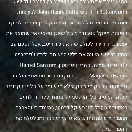
מה שמייחד את היצירה הוא השילוב בין כתיבה של Jez
Butterworth ו- John-Henry Butterworth לבין צוות
שחקנים שמצליח להפוך את הדינמיקה בין אנשים למוקד
הסיפור. מייקל פסבנדר מוביל כסוכן סי-איי-איי שמוצא את
עצמו נגרר חזרה לעולם שהוא מכיר היטב, אבל הפעם עם
מחיר רגשי שמשנה את כללי המשחק. לצדו ג'פרי רייט,
ג'ודי טרנר-סמית', קתרין ווטרסטון, Harriet Sansom
Harris ו- John Magaro, שמקנים לסוכנות אופי של זירה
פוליטית: לא רק מי צודק, אלא מי שומר על קלפים קרובים
לחזה. המוטיב של זהות סמויה שחוזרת לחדור לחיים
האישיים מקבל כאן משקל דרמטי, במיוחד כשהאהבה
מהעבר מופיעה מחדש באופן בלתי צפוי ומטלטלת את
המערך כולו.