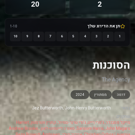
20
2
תן את הדירוג שלך
1-10
10
9
8
7
6
5
4
3
2
1
הסוכנות
The Agency
דרמה
מסתורין
2024
במאי:
Jez Butterworth, John-Henry Butterworth
שחקנים:
מייקל פסבנדר, ג'פרי רייט, ג'ודי טרנר-סמית', קתרין ווטרסטון, Harriet
Sansom Harris, John Magaro, סאורה לייטפוט-לאון, Andrew Brooke,
Christian Ochoa Lavernia, אינדיה פולר, Reza Brojerdi, Ambreen