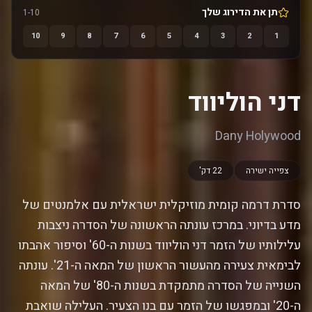
תן את הדירוג שלך
1-10
10
9
8
7
6
5
4
3
2
1
דני הוליווד
Dany Holywood
צפייה ישירה
22 דק'
סדרת דרמה קומית מוזיקלית ישראלית עם אלמנטים של
מדע בדיוני. במרכז עונתה הראשונה של הסדרה ניצבות
עלילותיו של הזמר דני הוליווד בשנות ה-60' וסיפור אהבתו
לבימאית צעירה מהעשור הראשון של המאה ה-21'. עונתה
השנייה של הסדרה מתמקדת בשנות ה-80' של המאה
ה-20' ובמפגשו של הזמר עם בנו הצעיר. העלילה שואבת