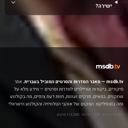
ישירה?
msdb.tv — מאגר הסדרות והסרטים המוביל בעברית.
אתר
סיקורים, ביקורות וטריילרים לסדרות וסרטים — מידע מלא על
שחקנים, במאים, פרקים ועונות, חוות דעת צופים, מה בקולנוע
ומה בנטפליקס. המקום של אוהבי הטלוויזיה והקולנוע הישראלי.
1,436+ סרטים · 230+ סדרות · 12,000+ פרקים