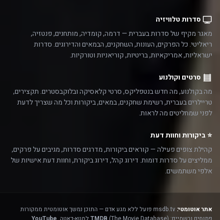
סדרות טלוויזיה
מאגר מקיף של סדרות בעברית — דרמה, קומדיה, מותחנים, פנטזיה,
ריאליטי. כל הפרקים, העונות, השחקנים, הבמאים והדירוגים. סדרות
ישראליות, אמריקאיות, בריטיות, קוריאניות וטורקיות.
סרטים וקולנוע
מה בקולנוע, מה חדש בנטפליקס, סרטי קלאסיקה ובלוקבסטרים. תקצירים,
טריילרים בעברית, רשימת שחקנים, במאים, ביקורות וכל מה שצריך לדעת
לפני שמחליטים מה לראות.
⭐ ביקורות וחוות דעת
קהילת צופים פעילה — קוראים ביקורות, מדרגים סדרות, מגיבים על פרקים,
ממליצים על סדרות דומות. דירוג קהל, דירוג ביקורת, וחוות דעת אישיות של
אלפי משתמשים.
אתר אוטומטי:
msdb.tv פועל ללא מגע אדם — התוכן נמשך אוטומטית ממקורות
פתוחים ורשמיים:
(The Movie Database) למטא-דאטה,
TMDB
YouTube