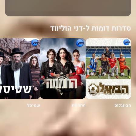
סדרות דומות ל-דני הוליווד
החממה
הבוזגלוס
שטיסל