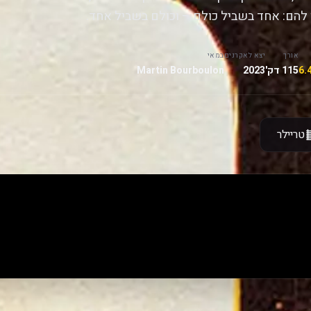
להם: אחד בשביל כולם – וכולם בשביל אחד.
אורך
יצא לאקרנים
במאי
115 דק'
2023
Martin Bourboulon
טריילר