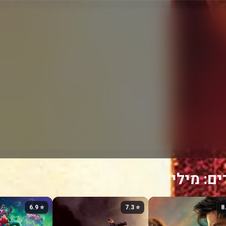
ם: מילידי
⭐ 6.9
⭐ 7.3