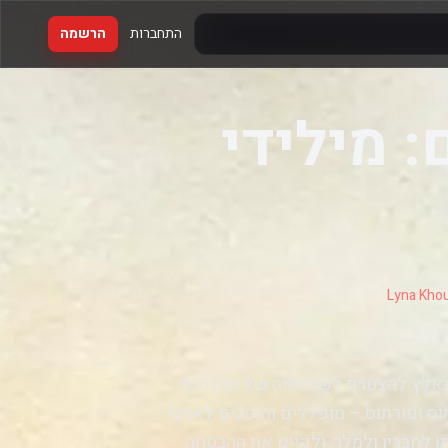
התחברות
הרשמה
 מילידי
Lyna Khou
ן נאלץ להצטרף לשורותיה של המרגלת
 ופורתוס – מופללים והופכים לאויבי
ו לחבריו ולמלך, ולקיים את ההבטחה