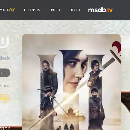
סדרות
סרטים
פופולריים
המוביל
של
ilady
הרפ
שחקנים
IMDb
לאחר 
המרוש
הממלכ