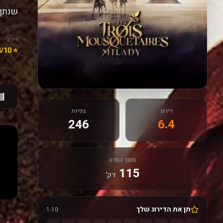
שנתן 
דירוג
⭐ 6.4/10
דירוג
צפיות
246
6.4
משך הסרט
115
דק'
תן את הדירוג שלך
1-10