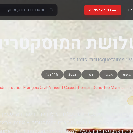
ים
צפייה ישירה
ושת המוסקטרים:
Les trois mousquetaires : M
תקאות
אקשן
דרמה
2023
115 דק'
:
Pio Marmaï
,
Romain Duris
,
Vincent Cassel
,
François Civil
,
אווה גרין
,
dri
שאהובתו קונסטנס נחטפת על ידי מיליידי דה־וינטר, דארטניא
עת כדי להצילה. כששלושת חבריו המוסקטרים – אתוס, אראמיס
ה, דארטניאן מבין שעליו להצטרף למלחמה, להוכיח את נאמנות