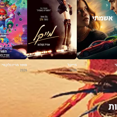
י
מייקל
סופר מריו גלקסי:
2026
2026
ת