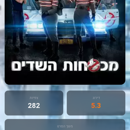
דירוג
צפיות
282
5.3
משך הסרט