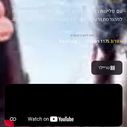
עם פלישת רוחות רפאים למנהטן, חוברות צמד מדעניות
למהנדסת גרעין ולעובדת בסאבוויי כדי לעצור את האיום.
דירוג
אורך
יצא לאקרנים
במאי
⭐ 5.3/10
117 דק'
2016
Paul Feig
טריילר