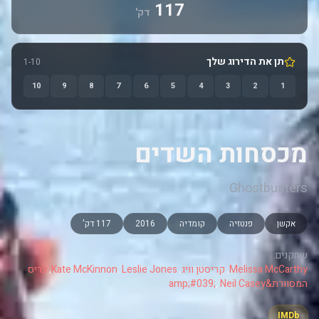
117
דק'
תן את הדירוג שלך
1-10
10
9
8
7
6
5
4
3
2
1
מכסחות השדים
Ghostbusters
אקשן
פנטזיה
קומדיה
2016
117 דק'
שחקנים:
Melissa McCarthy
,
קריסטן וויג
,
Leslie Jones
,
Kate McKinnon
,
כריס
המסוורת&amp;#039;
Neil Casey
,
IMDb