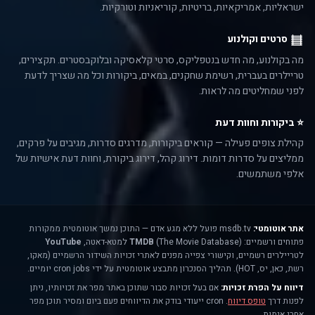
ישראליות, אמריקאיות, בריטיות, קוריאניות וטורקיות.
סרטים וקולנוע
מה בקולנוע, מה חדש בנטפליקס, סרטי קלאסיקה ובלוקבסטרים. תקצירים,
טריילרים בעברית, רשימת שחקנים, במאים, ביקורות וכל מה שצריך לדעת
לפני שמחליטים מה לראות.
⭐ ביקורות וחוות דעת
קהילת צופים פעילה — קוראים ביקורות, מדרגים סדרות, מגיבים על פרקים,
ממליצים על סדרות דומות. דירוג קהל, דירוג ביקורת, וחוות דעת אישיות של
אלפי משתמשים.
אתר אוטומטי:
msdb.tv פועל ללא מגע אדם — התוכן נמשך אוטומטית ממקורות
פתוחים ורשמיים:
(The Movie Database) למטא-דאטה,
TMDB
YouTube
לטריילרים רשמיים, וקישורי צפייה מפנים לאתרי זכויות השידור הרשמיים (מאקו,
רשת, כאן, יס, HOT). תהליך הסנכרון מתבצע אוטומטית על ידי cron jobs יומיים.
דיווח על הפרת זכויות:
אם בעל זכויות סבור שתוכן באתר מפר את זכויותיו, ניתן
לפנות דרך
טופס דיווח
. cron ייעודי בודק את הדיווחים פעם ביום ומסיר תוכן מפר
אחרי אימות.