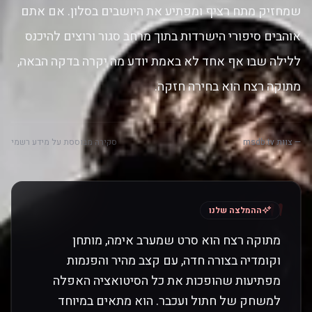
שמחזיק מתח רציף ומפתיע את היושבים בסלון. אם אתם
אוהבים סיפורי הישרדות בתוך מרחב סגור ורוצים להיכנס
ללילה שבו אף אחד לא באמת יודע מה יקרה בדקה הבאה,
מתוקה רצח הוא בחירה חזקה.
— צוות msdb.tv
סקירה מבוססת על מידע רשמי
"
ההמלצה שלנו
מתוקה רצח הוא סרט שמערב אימה, מותחן
וקומדיה בצורה חדה, עם קצב מהיר והפנמות
מפתיעות שהופכות את כל הסיטואציה האפלה
למשחק של חתול ועכבר. הוא מתאים במיוחד