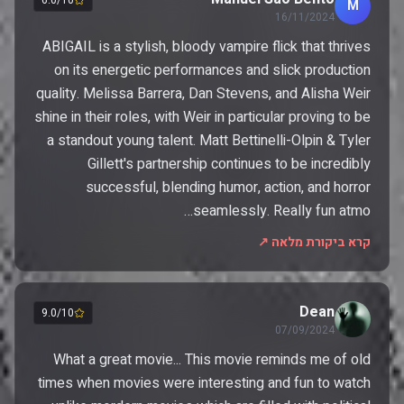
6.0/10
M
16/11/2024
ABIGAIL is a stylish, bloody vampire flick that thrives
on its energetic performances and slick production
quality. Melissa Barrera, Dan Stevens, and Alisha Weir
shine in their roles, with Weir in particular proving to be
a standout young talent. Matt Bettinelli-Olpin & Tyler
Gillett's partnership continues to be incredibly
successful, blending humor, action, and horror
seamlessly. Really fun atmo…
קרא ביקורת מלאה ↗
Dean
9.0/10
07/09/2024
What a great movie... This movie reminds me of old
times when movies were interesting and fun to watch