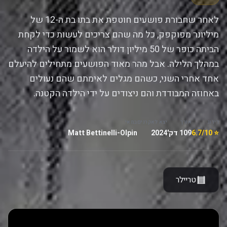
לאחר שחבורת פושעים חוטפת את בתו בת ה-12 של
מיליונר מפוקפק, כל מה שהם צריכים לעשות כדי לקחת
הביתה כופר של 50 מיליון דולר הוא לשמור על הילדה
במהלך הלילה. אבל מהר מאוד הפושעים מתחילים להיעלם
אחד אחרי השני, כשהם מגלים לאימתם שהם נעולים
באחוזה המבודדת והם ניצודים על ידי הילדה הקטנה.
דירוג
אורך
יצא לאקרנים
במאי
⭐ 6.7/10
109 דק'
2024
Matt Bettinelli-Olpin
טריילר