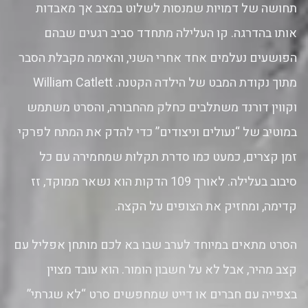
תחושה של דמויות שמנסות לשלוט במצב אך מאבדות
אותו בהדרגה. קו העלילה מתחדד סביב רגעים שבהם
הפושעים נעלמים אחד אחרי השני, והאימה מקבלת הסבר
מתוך נקודת המבט של הילדה הקטנה. William Catlett
וקווין דורנד משתלבים כחלק מהחבורה, והסרט משתמש
במוטיב של “נעולים וניצודים” כדי להדק את המתח לפרקי
זמן קצרים, כמעט כמו סדרת תקלות שמחמירה עם כל
סיבוב בעלילה. לאורך 109 הדקות הוא נשאר ממוקד, זז
קדימה, ומחזיק את הצופים על הקצה.
הסרט מתאים במיוחד לערב שבו בא לכם מותחן אפליל עם
קצב מהיר, אבל לא על חשבון הומור. הוא עובד מצוין
בצפייה עם חברים או דייט שמחפשים סרט “לא שגרתי”