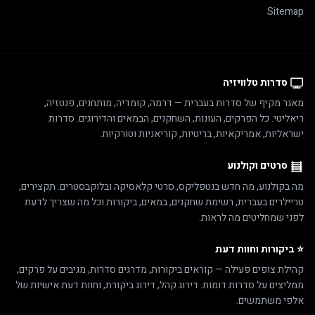
Sitemap
סדרות טלוויזיה
מאגר מקיף של סדרות בעברית — דרמה, קומדיה, מותחנים, פנטזיה,
ריאליטי. כל הפרקים, העונות, השחקנים, הבמאים והדירוגים. סדרות
ישראליות, אמריקאיות, בריטיות, קוריאניות וטורקיות.
סרטים וקולנוע
מה בקולנוע, מה חדש בנטפליקס, סרטי קלאסיקה ובלוקבסטרים. תקצירים,
טריילרים בעברית, רשימת שחקנים, במאים, ביקורות וכל מה שצריך לדעת
לפני שמחליטים מה לראות.
⭐ ביקורות וחוות דעת
קהילת צופים פעילה — קוראים ביקורות, מדרגים סדרות, מגיבים על פרקים,
ממליצים על סדרות דומות. דירוג קהל, דירוג ביקורת, וחוות דעת אישיות של
אלפי משתמשים.