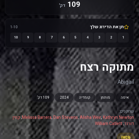
109
דק'
תן את הדירוג שלך
1-10
10
9
8
7
6
5
4
3
2
1
מתוקה רצח
Abigail
אימה
מותחן
קומדיה
2024
109 דק'
שחקנים:
Kathryn Newton
,
Alisha Weir
,
Dan Stevens
,
Melissa Barrera
,
קווין
דורנד
,
William Catlett
IMDb