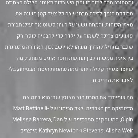
ומסתובב מהר לתוך משחק הישרדות כאוטי. הלילה באחוזה
מבודדת הופך לזירת מבחן שבה כל צעד קטן משנה את
מאזן הכוחות, והמתח נשען על רעיון פשוט אך יעיל: חבורת
פושעים צריכה לשמור על ילדה כדי להבטיח כופר, רק
שכבר בתחילת הדרך משהו לא יושב נכון. האווירה מתנדנדת
בין אימה ממשית לבין תחושת חוסר אונים מגוחכת, מה
שיוצר צפייה קלילה יותר ממה שהנחת היסוד מבטיחה, בלי
לאבד את הדריכות.
מה שמייחד את הסרט הוא האופן שבו הוא בונה את
הדינמיקה בין הצדדים. לצד הבימוי של Matt Bettinelli-
Olpin, המשחקים המרכזיים של Melissa Barrera, Dan
Stevens, Alisha Weir ו-Kathryn Newton מייצרים