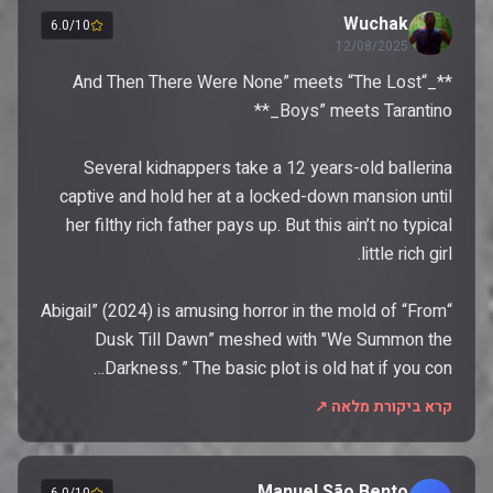
Wuchak
6.0/10
12/08/2025
**_“And Then There Were None” meets “The Lost
Several kidnappers take a 12 years-old ballerina
captive and hold her at a locked-down mansion until
her filthy rich father pays up. But this ain’t no typical
“Abigail” (2024) is amusing horror in the mold of “From
Dusk Till Dawn” meshed with "We Summon the
Darkness.” The basic plot is old hat if you con…
קרא ביקורת מלאה ↗
Manuel São Bento