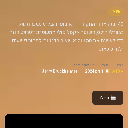
IMDb
40 שנה אחרי החקירה הראשונה והבלתי נשכחת שלו
בבוורלי הילס, השוטר אקסל פולי ממשטרת דטרויט חוזר
כדי לעשות את מה שהוא עושה הכי טוב: לפתור פשעים
ולזרוע כאוס.
דירוג
אורך
יצא לאקרנים
במאי
⭐ 6.6/10
118 דק'
2024
Jerry Bruckheimer
טריילר