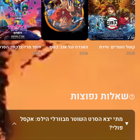
קוטל השדים: טירת
האגדה של אנג: כשף
סופר מריו גלקסי: הסרט
האינסוף
האוויר האחרון
2026
2026
2025
שאלות נפוצות
מתי יצא הסרט השוטר מבוורלי הילס: אקסל
פולי?