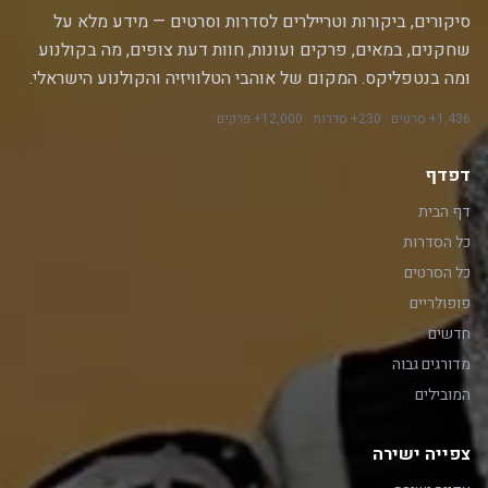
סיקורים, ביקורות וטריילרים לסדרות וסרטים — מידע מלא על
שחקנים, במאים, פרקים ועונות, חוות דעת צופים, מה בקולנוע
ומה בנטפליקס. המקום של אוהבי הטלוויזיה והקולנוע הישראלי.
1,436+ סרטים · 230+ סדרות · 12,000+ פרקים
דפדף
דף הבית
כל הסדרות
כל הסרטים
פופולריים
חדשים
מדורגים גבוה
המובילים
צפייה ישירה