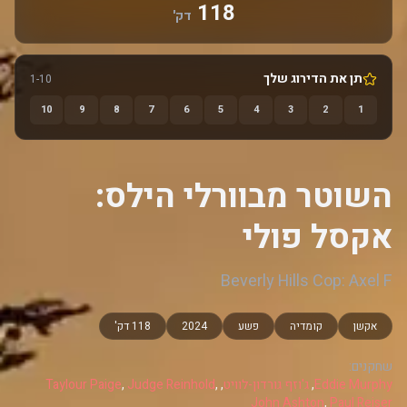
118
דק'
תן את הדירוג שלך
1-10
10
9
8
7
6
5
4
3
2
1
השוטר מבוורלי הילס:
אקסל פולי
Beverly Hills Cop: Axel F
אקשן
קומדיה
פשע
2024
118 דק'
שחקנים:
Eddie Murphy
,
ג'וזף גורדון-לוויט
,
,
Judge Reinhold
,
Taylour Paige
John Ashton
,
Paul Reiser