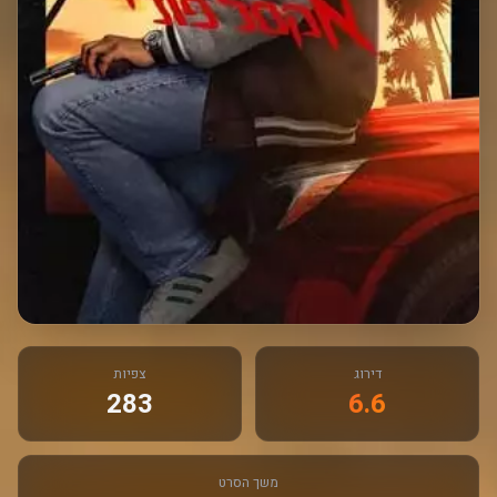
דירוג
צפיות
283
6.6
משך הסרט