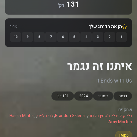
131
דק'
תן את הדירוג שלך
1-10
10
9
8
7
6
5
4
3
2
1
איתנו זה נגמר
It Ends with Us
דרמה
רומנטי
2024
131 דק'
שחקנים:
בלייק לייבלי
,
ג'סטין בלדוני
,
Brandon Sklenar
,
ג'ני סלייט
,
,
Hasan Minhaj
Amy Morton
IMDb