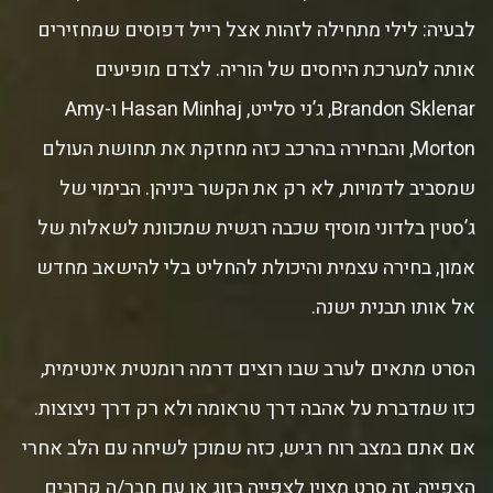
לבעיה: לילי מתחילה לזהות אצל רייל דפוסים שמחזירים
אותה למערכת היחסים של הוריה. לצדם מופיעים
Brandon Sklenar, ג’ני סלייט, Hasan Minhaj ו-Amy
Morton, והבחירה בהרכב כזה מחזקת את תחושת העולם
שמסביב לדמויות, לא רק את הקשר ביניהן. הבימוי של
ג’סטין בלדוני מוסיף שכבה רגשית שמכוונת לשאלות של
אמון, בחירה עצמית והיכולת להחליט בלי להישאב מחדש
אל אותו תבנית ישנה.
הסרט מתאים לערב שבו רוצים דרמה רומנטית אינטימית,
כזו שמדברת על אהבה דרך טראומה ולא רק דרך ניצוצות.
אם אתם במצב רוח רגיש, כזה שמוכן לשיחה עם הלב אחרי
הצפייה, זה סרט מצוין לצפייה בזוג או עם חבר/ה קרובים