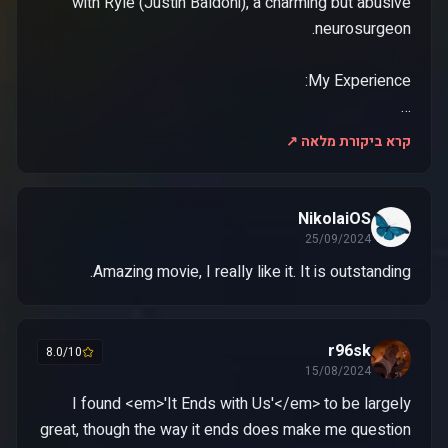
with Ryle (Justin Baldoni), a charming but abusive
…
קרא ביקורת מלאה ↗
NikolaiOS
25/09/2024
Amazing movie, I really like it. It is outstanding.
r96sk
8.0/10
15/08/2024
I found <em>'It Ends with Us'</em> to be largely
great, though the way it ends does make me question