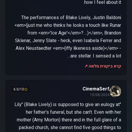
The performances of Blake Lively, Justin Baldoni
<em>(just me who thinks he looks a touch like Runar
from <em>'Ice Age'</em>? ...)</em>, Brandon
Sklenar, Jenny Slate - heck, even Isabela Ferrer and
Alex Neustaedter <em>(iffy likeness aside)</em> -
are stellar. I sensed a lot…
קרא ביקורת מלאה ↗
CinemaSerf
6.0/10
15/08/2024
"Lily" (Blake Lively) is supposed to give an eulogy at
her father's funeral, but she can't. Even with her
mother (Amy Morton) there and in the full glare of a
packed church, she cannot find five good things to