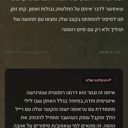
שאפשר לדבר איתם על החלטות, גבולות ואמון. קחו זמן,
תנו לסיפור להתפתח בקצב שלו, ותצאו עם תחושה של
תהליך ולא רק עם סיום רומנטי.
— צוות msdb.tv
סקירה מבוססת על מידע רשמי
"
ההמלצה שלנו
איתנו זה נגמר הוא דרמה רומנטית שמרגישה
אינטימית וחדה, במיוחד בגלל האופן שבו לילי
מתמודדת עם טראומה ישנה והקשר שלה עם רייל
הולך ומקבל עומק כשהעבר מתחיל להכתיב את
ההווה. זה מתאים למי שאוהב/ת סיפורים על אהבה