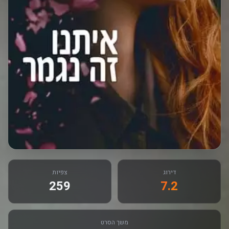
דירוג
צפיות
259
7.2
משך הסרט