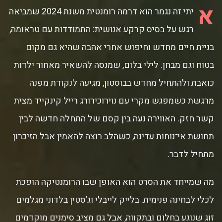
א
יתי זה נגמר הוא דרמה רומנטית משנת 2024 שמביאה
רגש על בסיס קרקע אנושית: התמודדות עם טראומה,
בניית חיים מחדש וחיפוש אחרי אהבה שהיא גם מקום
בטוח וגם מבחן. לילי בלום, שמנסה להשאיר מאחור ילדות
כואבת ולהתחיל מחדש בבוסטון, מגיעה לנקודת מפנה
מרגשת כשמפגש מקרי עם נוירוכירורג רייל קינקייד מצית
קשר חזק. האווירה נעה בין קסם של התחלה חדשה לבין
תחושת אי־נוחות עדינה, כשהלב רוצה להאמין אבל הזיכרון
מתחיל לדבר.
מה שמייחד את הסרט הוא האופן שבו הרומנטיקה הופכת
לכלי לבחינה פנימית. בלייק לייבלי וג’סטין בלדוני מגלמים
זוג שנוגע בחלום ובתקווה, אבל גם מציב סימנים מוקדמים