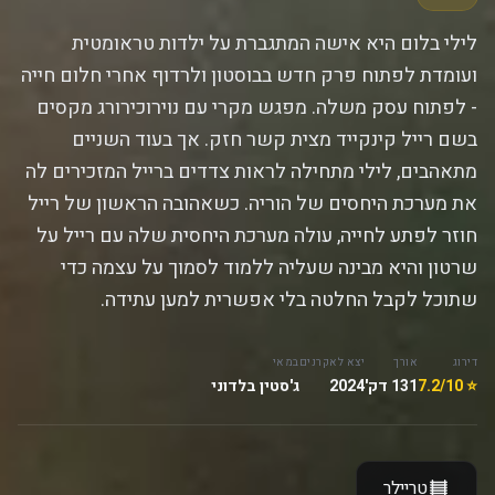
לילי בלום היא אישה המתגברת על ילדות טראומטית
ועומדת לפתוח פרק חדש בבוסטון ולרדוף אחרי חלום חייה
- לפתוח עסק משלה. מפגש מקרי עם נוירוכירורג מקסים
בשם רייל קינקייד מצית קשר חזק. אך בעוד השניים
מתאהבים, לילי מתחילה לראות צדדים ברייל המזכירים לה
את מערכת היחסים של הוריה. כשאהובה הראשון של רייל
חוזר לפתע לחייה, עולה מערכת היחסית שלה עם רייל על
שרטון והיא מבינה שעליה ללמוד לסמוך על עצמה כדי
שתוכל לקבל החלטה בלי אפשרית למען עתידה.
דירוג
אורך
יצא לאקרנים
במאי
⭐ 7.2/10
131 דק'
2024
ג'סטין בלדוני
טריילר