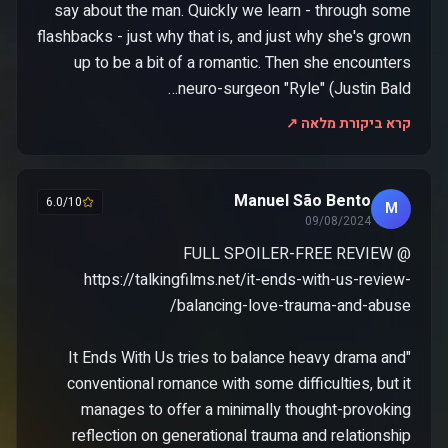
say about the man. Quickly we learn - through some
flashbacks - just why that is, and just why she's grown
up to be a bit of a romantic. Then she encounters
neuro-surgeon "Ryle" (Justin Bald…
קרא ביקורת מלאה ↗
Manuel São Bento
6.0/10
M
09/08/2024
FULL SPOILER-FREE REVIEW @
https://talkingfilms.net/it-ends-with-us-review-
"It Ends With Us tries to balance heavy drama and
conventional romance with some difficulties, but it
manages to offer a minimally thought-provoking
reflection on generational trauma and relationship