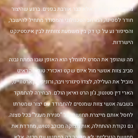
מחכה להם מבחוץ אלא כבר אורבת בפנים. ברגע שהיצור
חודר לספינה, המרחב הטכנולוגי והמסודר מתחיל להישבר,
והסיפור נע על קו דק בין משמעת צוותית לבין אינסטינקט
הישרדות.
מה שהופך את הסרט למומלץ הוא האופן שבו המתח נבנה
סביב צוות אנושי מול איום שקט ואכזרי: טום סקראיט
מוביל את העלילה, לצדו סיגורני ויבר, ורוניקה קארטווייט,
הארי דין סטנטון, ג’ון הרט ואיאן הולם. הבחירה להתמקד
בשבעה אנשי צוות שמנסים להתמודד עם יצור שמטרתו
לחסל אותם מייצרת תחושה של “סגירת מעגל” בכל סצנה.
גם נקודת ההתחלה, אות מצוקה מכוכב נטוש, מחדדת את
תחושת הגורליות: לא מדובר רק במפגש עם סכנה, אלא