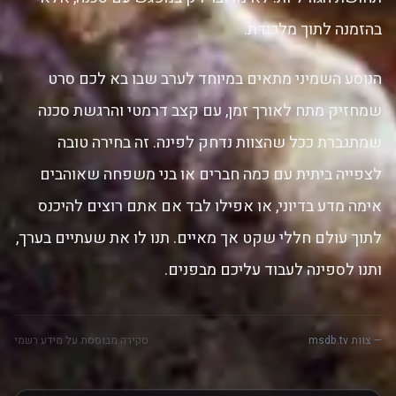
בהזמנה לתוך מלכודת.
הנוסע השמיני מתאים במיוחד לערב שבו בא לכם סרט
שמחזיק מתח לאורך זמן, עם קצב דרמטי והרגשת סכנה
שמתגברת ככל שהצוות נדחק לפינה. זה בחירה טובה
לצפייה ביתית עם כמה חברים או בני משפחה שאוהבים
אימה מדע בדיוני, או אפילו לבד אם אתם רוצים להיכנס
לתוך עולם חללי שקט אך מאיים. תנו לו את שעתיים בערך,
ותנו לספינה לעבוד עליכם מבפנים.
— צוות msdb.tv
סקירה מבוססת על מידע רשמי