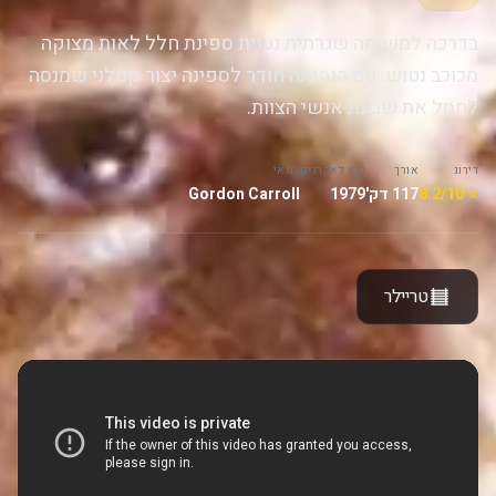
בדרכה למשימה שגרתית נענית ספינת חלל לאות מצוקה
מכוכב נטוש. עם הנחיתה חודר לספינה יצור קטלני שמנסה
לחסל את שבעת אנשי הצוות.
דירוג
אורך
יצא לאקרנים
במאי
⭐ 8.2/10
117 דק'
1979
Gordon Carroll
טריילר