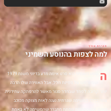
סקירת עורך
למה לצפות בהנוסע השמיני
ה
נוסע השמיני הוא סרט אימה מדע בדיוני משנת 1979
שמתרחש על ספינת חלל, אבל האווירה שלו הרבה
יותר קרובה לפחד שבחדר סגור מאשר להרפתקה עתידנית.
צוות בדרך למשימה שגרתית נענה לאות מצוקה מכוכב
נטוש, וכשספינתם נוחתת מתברר שהמשימה לא באמת