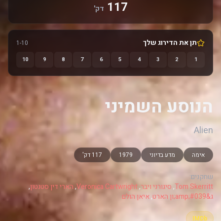
117
דק'
תן את הדירוג שלך
1-10
10
9
8
7
6
5
4
3
2
1
הנוסע השמיני
Alien
אימה
מדע בדיוני
1979
117 דק'
שחקנים:
Tom Skerritt
,
סיגורני ויבר
,
Veronica Cartwright
,
הארי דין סטנטון
,
ג&amp;#039;ון הארט
,
איאן הולם
IMDb