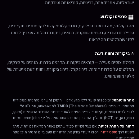
ישראליות, אמריקאיות, בריטיות, קוריאניות וטורקיות.
סרטים וקולנוע
מה בקולנוע, מה חדש בנטפליקס, סרטי קלאסיקה ובלוקבסטרים. תקצירים,
טריילרים בעברית, רשימת שחקנים, במאים, ביקורות וכל מה שצריך לדעת
לפני שמחליטים מה לראות.
⭐ ביקורות וחוות דעת
קהילת צופים פעילה — קוראים ביקורות, מדרגים סדרות, מגיבים על פרקים,
ממליצים על סדרות דומות. דירוג קהל, דירוג ביקורת, וחוות דעת אישיות של
אלפי משתמשים.
אתר אוטומטי:
msdb.tv פועל ללא מגע אדם — התוכן נמשך אוטומטית ממקורות
פתוחים ורשמיים:
(The Movie Database) למטא-דאטה,
TMDB
YouTube
לטריילרים רשמיים, וקישורי צפייה מפנים לאתרי זכויות השידור הרשמיים (מאקו,
רשת, כאן, יס, HOT). תהליך הסנכרון מתבצע אוטומטית על ידי cron jobs יומיים.
דיווח על הפרת זכויות:
אם בעל זכויות סבור שתוכן באתר מפר את זכויותיו, ניתן
לפנות דרך
טופס דיווח
. cron ייעודי בודק את הדיווחים פעם ביום ומסיר תוכן מפר
אחרי אימות.