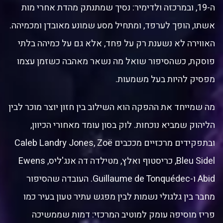
ה-19, ובמרכזה ולדימיר: נסיך שמתנתק מהדת אחרי מות
אשתו, הופך לערפד, ומתחיל מסע שמונע מאובדן ומכמיהה.
האווירה לא נשענת רק על פחד, אלא גם על כמיהה בלתי
פוסקת, כשהסיפור שואל מה נשאר מאהבה כשזמן עצמו
מפסיק להיות בעל משמעות.
מה שמייחד את ההפקה הוא השילוב בין חזון יוצר מוכר לבין
הליהוק שמביא נוכחות. לוק בסון עומד מאחורי הכיוון,
ובתפקידים מרכזיים מככבים Caleb Landry Jones, Zoë
Bleu Sidel, כריסטוף ואלץ, מטילדה דה אנג'ליס, Ewens
Abid ו-Guillaume de Tonquédec. העובדה שהסיפור
מחבר בין גלגולי נשמות לבין מפגש עתיר טעון בעיר כמו
פריז מוסיפה עומק למוטיב המרכזי: דמות שממשיכה