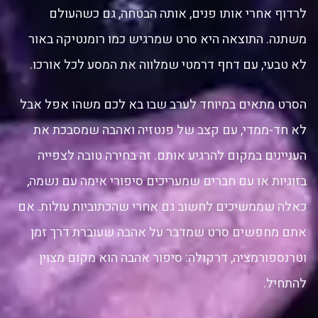
לרדוף אחרי אותו פנים, אותה הבטחה, גם כשהעולם
משתנה. התוצאה היא סרט שמרגיש כמו רומנטיקה באור
לא טבעי, עם דחף דרמטי שמלווה את המסע לכל אורכו.
הסרט מתאים במיוחד לערב שבו בא לכם משהו אפל אבל
לא חד-ממדי, עם קצב של פנטזיה ואהבה שמסבכת את
העניינים במקום להרגיע אותם. זה בחירה טובה לצפייה
בזוגיות או עם חברים שמעריכים סיפורי אימה עם נשמה,
כאלה שממשיכים לחשוב גם אחרי שהכתוביות עולות. אם
אתם מחפשים סרט שמדבר על אהבה שעוברת דרך זמן
וטרנספורמציה, דרקולה: סיפור אהבה הוא מקום מצוין
להתחיל.