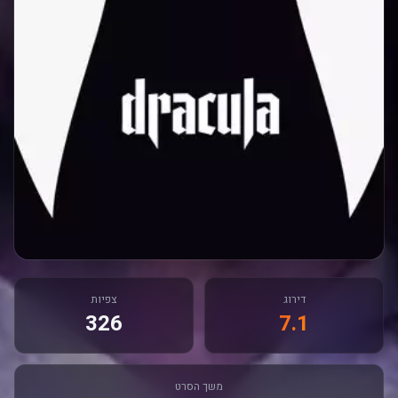
דירוג
צפיות
326
7.1
משך הסרט