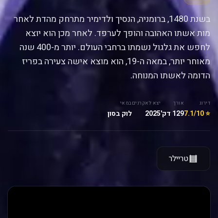
בשנת 1480, ברומניה, הנסיך ולדימיר מתרחק מהדת לאחר
מות אשתו האהובה והופך לערפד. לאחר מכן הוא יוצא
לחפש את גלגול נשמתו ברחבי העולם. יותר מ-400 שנה
מאוחר יותר, במאה ה-19, הוא מוצא אישה צעירה בפריז
הדומה לאשתו המנוחה.
דירוג
אורך
יצא לאקרנים
במאי
⭐ 7.1/10
129 דק'
2025
לוק בסון
טריילר