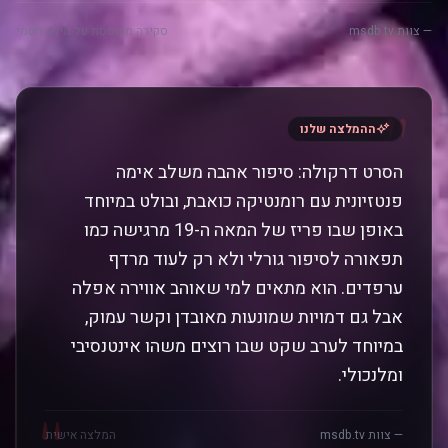
— צוות msdb.tv
סקירה מבוססת על מידע רשמי
"
ההמלצה שלנו
הסרט דרקולה: סיפור אהבה משלב אימה
פנטזיונית עם רומנטיקה כואבת, ובולט במיוחד
באופן שבו פריז של המאה ה-19 מרגישה כמו
תפאורה לסיפור גורלי ולא רק לעוד מרדף
ערפדים. הוא מתאים למי שאוהב אווירה אפלה
אבל גם דמויות שמונעות מאובדן וקשר עמוק,
במיוחד לערב שקט שבו רוצים משהו אינטנסיבי
ומלנכולי.
"
— צוות msdb.tv
המלצה אישית