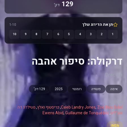
129
דק'
תן את הדירוג שלך
1-10
10
9
8
7
6
5
4
3
2
1
דרקולה: סיפור אהבה
Dracula
אימה
פנטזיה
רומנטי
2025
129 דק'
שחקנים:
Zoë Bleu Sidel
,
Caleb Landry Jones
,
כריסטוף ואלץ
,
מטילדה דה
אנג'ליס
,
Guillaume de Tonquédec
,
Ewens Abid
IMDb