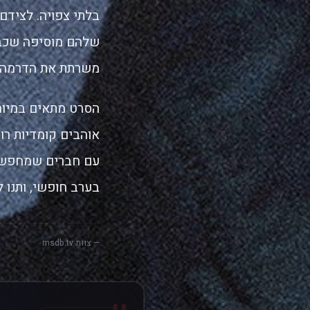
שלהם מוסיפה שכבו
משרתת את הדרמה.
הסרט מתאים במיוחד
אוהבים קומדיות רומ
עם חברים שמחפשים
בערב חופשי, ותנו 
— צוות msdb.tv