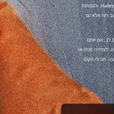
בלתי צפויה. לצידם מופיעים מאמדו אצ'יי, אלנה חיים, Jordyn Curet ו-Hailey Gates, והנוכחות
ב רוח אלא גם
 לב. אם אתם
 לצפייה זוגית או
. תנו לו מקום
ירה מבוססת על מידע רשמי