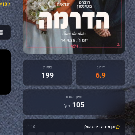
⭐ 6.9/10
דירוג
צפיות
199
6.9
משך הסרט
105
דק'
תן את הדירוג שלך
1-10