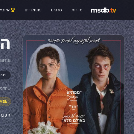
סדרות
סרטים
פופולריים
המוביל
הד
rama
רומנ
שחקנים
IMDb
זוג מ
דירוג