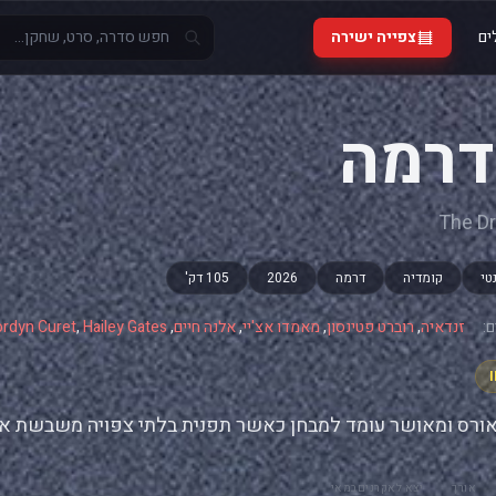
ים
צפייה ישירה
רמה
The D
טי
קומדיה
דרמה
2026
105 דק'
:
זנדאיה
,
רוברט פטינסון
,
מאמדו אצ'יי
,
אלנה חיים
,
Hailey Gates
,
ordyn Curet
אורס ומאושר עומד למבחן כאשר תפנית בלתי צפויה משבשת א
אורך
יצא לאקרנים
במאי