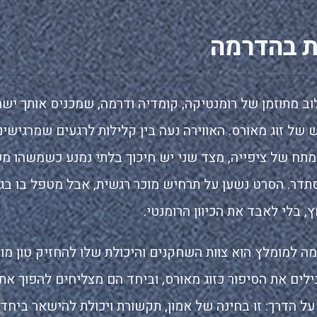
ת בהדרמה
וב מתוזמן של רומנטיקה, קומדיה ודרמה, שמכניס אותך יש
ש של זוג מאורס. האווירה נעה בין קלילות לרגעים שמרגישים
מתח של ציפייה, מצד שני יש חיכוך בלתי נמנע כשמשהו מ
דר. הסרט נשען על תרחיש מוכר רגשית, אבל מטפל בו בג
, בלי לאבד את הכיוון הרומנטי.
 למומלץ הוא צוות השחקנים והיכולת שלו להחזיק טון מור
בילים את הסיפור כזוג מאורס, וביחד הם מצליחים להפוך את
ל הדרך: זו בחינה של אמון, תקשורת ויכולת להישאר ביחד