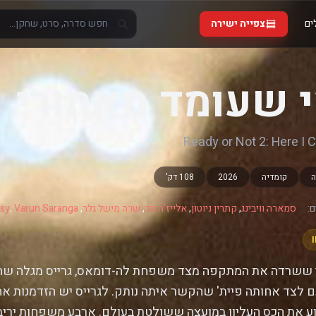
ים
צפייה ישירה
 שעומד מאחורי 2,1…
Ready or Not 2: Here I
ה
קומדיה
2026
108 דק'
:
סמארה וויבינג
,
קתרין ניוטון
,
אלייז'ה ווד
,
שרה מישל גלר
,
Varun Saranga
,
sy
ששרדה את המתקפה מצד משפחת לה-דומאס, גרייס מגלה שה
 לצד אחותה פיית' שהקשר איתה נותק. לגרייס יש הזדמנות א
ע את הכס העליון במועצה ששולטת בעולם. ארבע משפחות יריבו