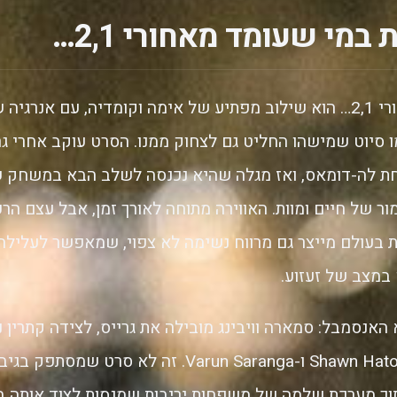
במי שעומד מאחורי 2,1…
י שעומד מאחורי 2,1… הוא שילוב מפתיע של אימה וקומדיה, עם אנר
 סיוט שמישהו החליט גם לצחוק ממנו. הסרט עוקב אחרי גר
 לה-דומאס, ואז מגלה שהיא נכנסה לשלב הבא במשחק ש
ור של חיים ומוות. האווירה מתוחה לאורך זמן, אבל עצם הר
בעולם מייצר גם מרווח נשימה לא צפוי, שמאפשר לעלילה
במצב של זעזוע.
אנסמבל: סמארה וויבינג מובילה את גרייס, לצידה קתרין ניוט
שרה מישל גלר, Shawn Hatosy ו-Varun Saranga. זה לא 
וך מערכת שלמה של משפחות יריבות שמנסות לצוד אותה ב