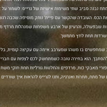
מתח נבנה סביב שתי משימות אישיות של גרייס: לשמור על א
את הכס. העובדה שהקשר עם פיית' נותק מוסיפה שכבה רגש
ת שבפעולה, והרעיון של ארבע משפחות שמנהלות מרדף מת
שרדות תחת לחץ מתמשך.
שמחפשים בו משהו שמערבב אימה עם עקיצה קומית, בלי ל
סתבך. הוא בחירה טובה כשמתחשק לכם לצפות עם חברים 
ורי מאבקי כוח, מרדפים והחלטות גורליות תחת חוקי משח
ם 108 דקות של מתח, תחרות ואנרגיה, ותנו לגרייס להראות איך שורד
סק