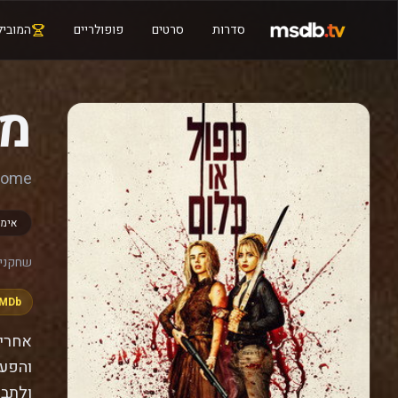
סדרות
סרטים
פופולריים
המוביל
מי
 Come
אימ
שחקנים
IMDb
אחרי 
והפעם
ולתבו