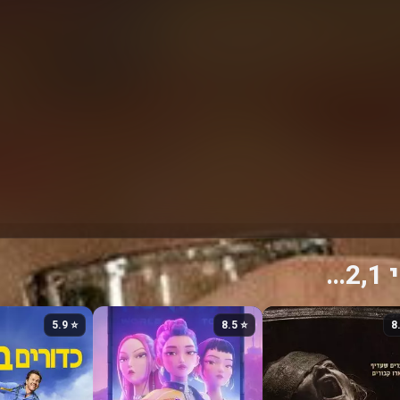
…
⭐ 5.9
⭐ 8.5