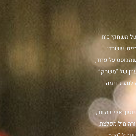
גיה של משחקי כוח
ייס, ששרדו
מבוסס על פחד,
עיון של “משחק”
 לנוע קדימה
ון, אלייז'ה ווד,
סרט שמסתפק בגיבורה מול מפלצת,
שביל “הכס