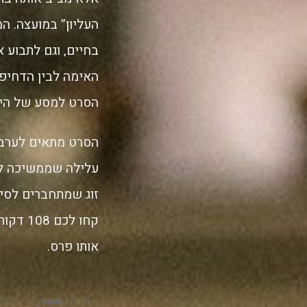
העליון” במועצה. ה
בחיים, וגם לתבוע 
האימה לבין הדחיפו
הסרט למסע של הי
הסרט מתאים לערב 
עלילה שממשיכה לה
זוג שמתחברים לסיפ
קחו לכ
אותו פרס.
— צוות msdb.tv