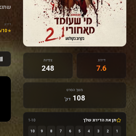
שתנצח
דירוג
⭐ 7.6/10
דירוג
צפיות
248
7.6
משך הסרט
108
דק'
תן את הדירוג שלך
1-10
10
9
8
7
6
5
4
3
2
1