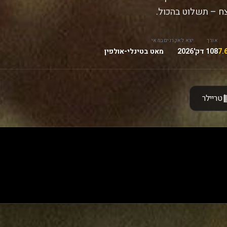
 – תשלוט בהכול.
אורך
יצא לאקרנים
במאי
108 דק'
2026
מאט בטינלי-אולפין
טריילר