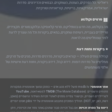
ריאליטי. כל הפרקים, העונות, השחקנים, הבמאים והדירוגים. סדרות
ישראליות, אמריקאיות, בריטיות, קוריאניות וטורקיות.
סרטים וקולנוע
מה בקולנוע, מה חדש בנטפליקס, סרטי קלאסיקה ובלוקבסטרים. תקצירים,
טריילרים בעברית, רשימת שחקנים, במאים, ביקורות וכל מה שצריך לדעת
לפני שמחליטים מה לראות.
⭐ ביקורות וחוות דעת
קהילת צופים פעילה — קוראים ביקורות, מדרגים סדרות, מגיבים על פרקים,
ממליצים על סדרות דומות. דירוג קהל, דירוג ביקורת, וחוות דעת אישיות של
אלפי משתמשים.
אתר אוטומטי:
msdb.tv פועל ללא מגע אדם — התוכן נמשך אוטומטית ממקורות
פתוחים ורשמיים:
(The Movie Database) למטא-דאטה,
TMDB
YouTube
לטריילרים רשמיים, וקישורי צפייה מפנים לאתרי זכויות השידור הרשמיים (מאקו,
רשת, כאן, יס, HOT). תהליך הסנכרון מתבצע אוטומטית על ידי cron jobs יומיים.
דיווח על הפרת זכויות:
אם בעל זכויות סבור שתוכן באתר מפר את זכויותיו, ניתן