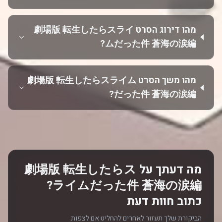
מהו דירוג הסרט 劇場版 転生したらスライ
ムだった件 蒼海の涙編?
מהו משך הסרט 劇場版 転生したらスライム
だった件 蒼海の涙編?
מה דעתך על 劇場版 転生したらス
ライムだった件 蒼海の涙編?
כתוב חוות דעת
הביקורת שלך תעזור לאחרים להחליט אם לצפות.