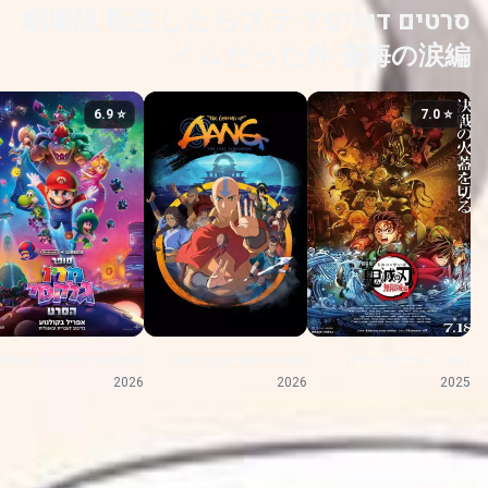
סרטים דומים ל-劇場版 転生したらスラ
イムだった件 蒼海の涙編
⭐ 6.9
⭐ 7.0
קוטל השדים: טירת
האגדה של אנג: כשף
סופר מריו גלקסי: הסרט
האינסוף
האוויר האחרון
2026
2026
2025