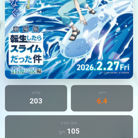
דירוג
צפיות
203
6.4
משך הסרט
105
דק'