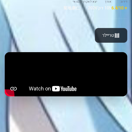
דירוג
אורך
יצא לאקרנים
במאי
⭐ 6.4/10
105 דק'
2026
菊地康仁
טריילר