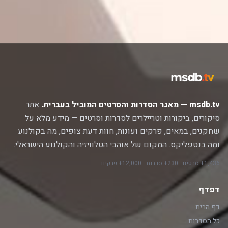
msdb.tv — מאגר הסדרות והסרטים המוביל בעברית.
אתר
סיקורים, ביקורות וטריילרים לסדרות וסרטים — מידע מלא על
שחקנים, במאים, פרקים ועונות, חוות דעת צופים, מה בקולנוע
ומה בנטפליקס. המקום של אוהבי הטלוויזיה והקולנוע הישראלי.
1,436+ סרטים · 230+ סדרות · 12,000+ פרקים
דפדף
דף הבית
כל הסדרות