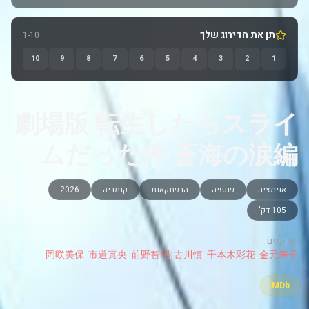
תן את הדירוג שלך
1-10
10
9
8
7
6
5
4
3
2
1
劇場版 転生したらスライ
ムだった件 蒼海の涙編
אנימציה
פנטזיה
הרפתקאות
קומדיה
2026
105 דק'
שחקנים:
岡咲美保
,
市道真央
,
前野智昭
,
古川慎
,
千本木彩花
,
金元寿子
IMDb