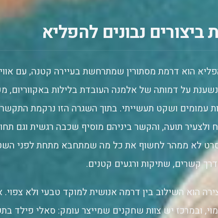
 ביצורים נבונים להפליא
הפליא הוא דרמת מסתורין שמתרחשת בעיירה קטנה, עם אוו
נשענת על דמותה של אלמנה העובדת בלילות באקווריום, 
ות עמומים ושקט תעשייתי. בתוך השגרה הזו נרקמת התקשרות
 ולצעיר תועה, והקשר ביניהם מוסיף שכבה רגשית וגם תחו
ט לא ממהר לחשוף את כל מה שמתחבא מתחת לפני השטח
רך קשרים, שתיקות ורגעים קטנים.
רה הוא השילוב בין דרמה אנושית למוקד טבעי ולא צפוי. או
וי, ובמרכז יש צוות שחקנים שמייצר עומק: סאלי פילד בת