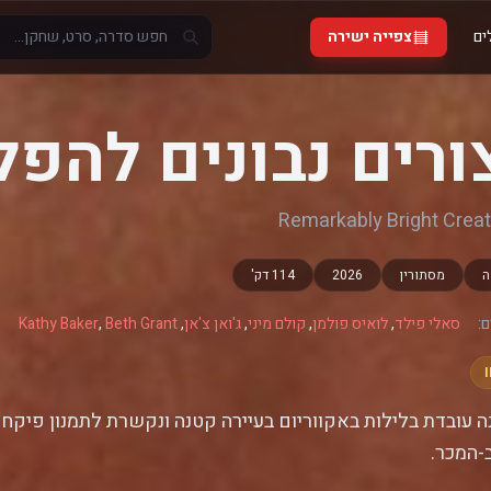
ים
צפייה ישירה
ורים נבונים להפל
Remarkably Bright Crea
ה
מסתורין
2026
114 דק'
:
סאלי פילד
,
לואיס פולמן
,
קולם מיני
,
ג'ואן צ'אן
,
Beth Grant
,
Kathy Baker
 עובדת בלילות באקווריום בעיירה קטנה ונקשרת לתמנון פיקח
-המכר.