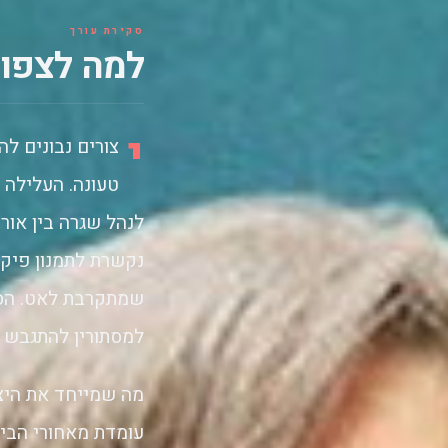
סקירת עורך
למה לצפות
י
צורים נבונים ל
טעונה. העלילה 
לנהל שגרה בין אור
נקשרת לתמנון פיקח
שמתקרבת לאט. הסר
למסתורין להתגבש ד
מה שמייחד את היצי
עומדת מאחורי הבימ