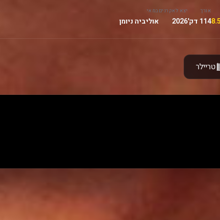
אורך
יצא לאקרנים
במאי
114 דק'
2026
אוליביה ניומן
טריילר