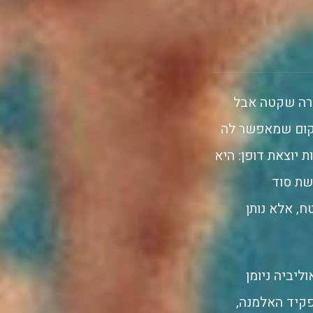
ירה שקטה אבל
מקום שמאפשר לה
 יוצאת דופן: היא
שת סוד
, אלא נותן
ליביה ניומן
פקיד האלמנה,