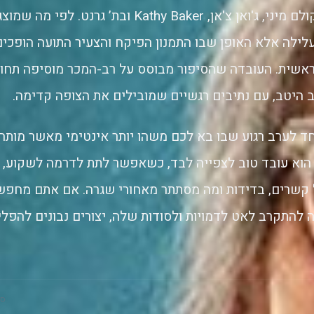
לצד לואיס פולמן, קולם מיני, ג'ואן צ'אן, Kathy Baker ובת
לילה אלא האופן שבו התמנון הפיקח והצעיר התועה הופכים
אשית. העובדה שהסיפור מבוסס על רב-המכר מוסיפה תחושת
היטב, עם נתיבים רגשיים שמובילים את הצופה קדימה.
 לערב רגוע שבו בא לכם משהו יותר אינטימי מאשר מותחן
א עובד טוב לצפייה לבד, כשאפשר לתת לדרמה לשקוע, או 
קשרים, בדידות ומה מסתתר מאחורי שגרה. אם אתם מחפשי
ה להתקרב לאט לדמויות ולסודות שלה, יצורים נבונים להפל
סק