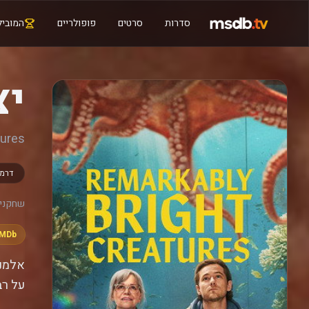
סדרות
סרטים
פופולריים
המוביל
יצ
tures
דרמ
שחקנים
IMDb
אלמנה
על רב