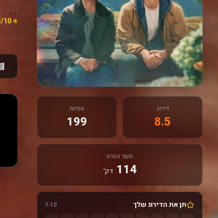
דירוג
⭐ 8.5/10
דירוג
צפיות
199
8.5
משך הסרט
114
דק'
תן את הדירוג שלך
1-10