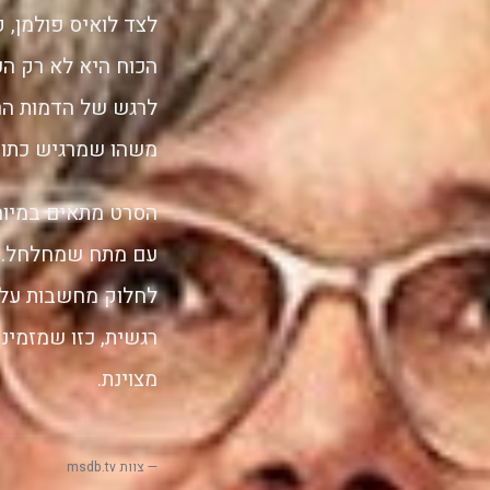
הכוח היא לא רק הע
לרגש של הדמות הר
משהו שמרגיש כתוב 
הסרט מתאים במיוחד
עם מתח שמחלחל. הו
לחלוק מחשבות על 
רגשית, כזו שמזמינ
מצוינת.
— צוות msdb.tv