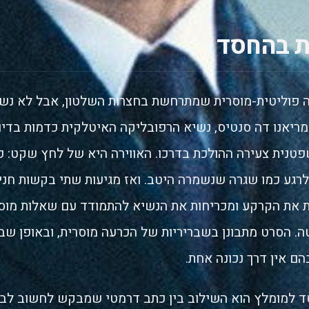
ת בהחסד
 פוליטית-מוסרית שמתרחשת בחצרות השלטון, אבל לא נש
ריאנו דה סנטיס, נשיא הרפובליקה האיטלקית כדמות בדיונ
פטנית צעירה ההולכת בדרכו. האווירה היא של לחץ שקט: כ
 לרגע כמו שגרה שנשמרה היטב. ואז מגיעות שתי בקשות חני
 את הקרקע ומכריחות את הנשיא להתמודד עם שאלות מוס
 הסרט מתבונן בשבריריות של הכרעה מוסרית, ובאופן שבו
ם אין דרך נכונה אחת.
 למומלץ הוא השילוב בין כתב דרמטי שמבקש לחשוב לבין