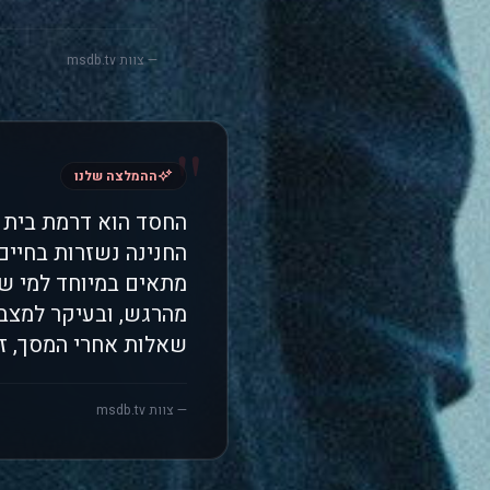
— צוות msdb.tv
"
ההמלצה שלנו
החסד הוא דרמת בית 
החנינה נשזרות בחיים
מתאים במיוחד למי שא
מהרגש, ובעיקר למצב 
שאלות אחרי המסך, ז
— צוות msdb.tv