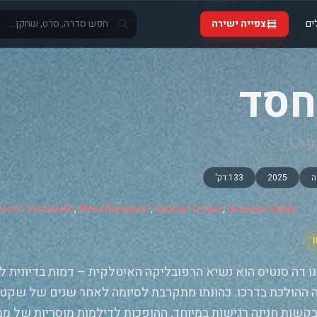
ים
צפייה ישירה
חסד
La g
ה
2025
133 דק'
:
Giuseppe Gaiani
,
Orlando Cinque
,
Milvia Marigliano
,
simo Venturiello
ו דה סנטיס הוא נשיא הרפובליקה האיטלקית – דמות בדיונית לח
 ההולכת בדרכו. כהונתו מתקרבת לסיומה לאחר שנים של שקט יח
קשות חנינה רגישות במיוחד, ההופכות לדילמות מוסריות של ממ