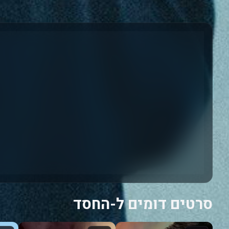
סרטים דומים ל-החסד