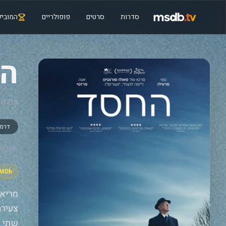
סדרות
סרטים
פופולריים
המוביל
ה
razia
דרמ
שחקנים
IMDb
מריאנ
צעירה
שתי ב