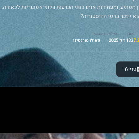
 מפתיע, ומעמידות אותו בפני הכרעות בלתי־אפשריות לכאורה. 
וא ייזכר בדפי ההיסטוריה?
אורך
יצא לאקרנים
במאי
133 דק'
2025
פאולו סורנטינו
טריילר