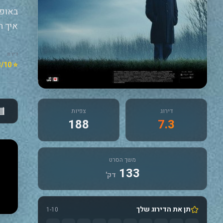
באופן
איך ה
דירוג
⭐ 7.3/10
דירוג
צפיות
188
7.3
משך הסרט
133
דק'
תן את הדירוג שלך
1-10