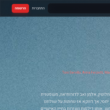
התחברות
הרשמה
Toni Servillo
,
Anna Ferzetti
,
Mas
לוטין, אלמן ואב לדורותיאה, משפטנית
סי, אך דווקא אז נוחתות על שולחנו
ש. אותן דילמות נשזרות בחייו האישיים