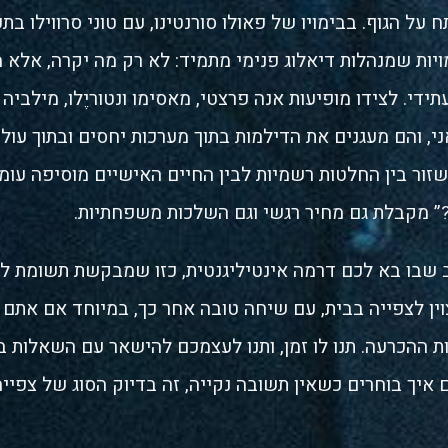
ל הגוף. בבימויו של פאולו סורנטינו, עם טוני סרווילו בת
יות שמנהלות דיאלוג פנימי מתמיד: לא רק מה יקרה, אלא מה
תידי. לצידו מופיעות אנה פרצטי, מאסימו ונטוריֶלו, מילביה 
אני, והם מעגנים את הדילמות בתוך מערכות יחסים ובתוך עול
שזור בין החלטות רשמיות לבין החיים האישיים מוסיפה עו
” מקבלת גם מחיר רגשי וגם השלכות משפחתיות.
שבו בא לכם דרמה אינטיליגנטית, כזו שמבקשת תשומת ל
ין לצפייה בבית, עם שיחה טובה אחר כך, במיוחד אם אתם 
ות ההכרעה. תנו לו זמן, ותנו לעצמכם להישאר עם השאלות ב
יך בוחרים כשאין תשובה נקייה, זה בדיוק הסוג של צפיי