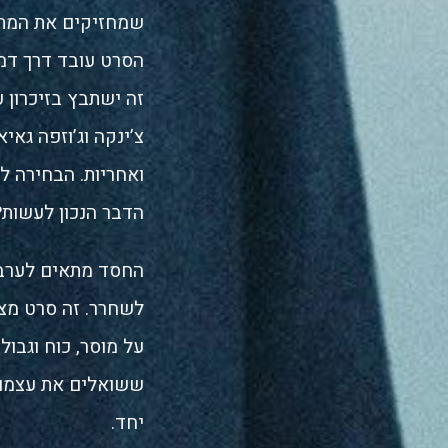
שמחזיקים את המתח ע
הסרט עובד דרך דמו
זה ישתבץ בזיכרון ע
צ’ינקה וג’וזפה גאי
ואחריות. הבחירה ל
הדבר הנכון לעשות?
החסד מתאים לערב 
לשחרר. זה סרט מצו
על מוסר, כוח וגבול
ששואלים את עצמם א
יחד.