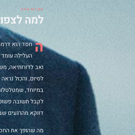
סקירת עורך
למה לצפו
ה
חסד הוא דרמה
העלילה עומד מ
ואב לדורותיאה, מש
לסיום, והכול נראה
במיוחד, שמטלטלות
לקבל תשובה פשוטה.
דווקא מהרגעים שבה
מה שהופך את החסד