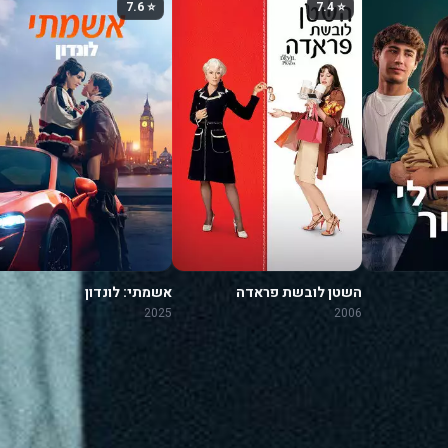
⭐ 7.6
⭐ 7.4
השטן לובשת פראדה
אשמתי: לונדון
2025
2006